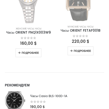
МУЖСКИЕ ЧАСЫ
,
ЧАСЫ
ЖЕНСКИЕ ЧАСЫ
,
ЧАСЫ
Часы ORIENT FETAF001B
Часы ORIENT FNQ1X003W9
220,00
$
0
out of 5
160,00
$
0
out of 5
ПОДРОБНЕЕ
ПОДРОБНЕЕ
РЕКОМЕНДУЕМ
Часы Casio BLS-100D-1A
0
out of 5
190,00
$