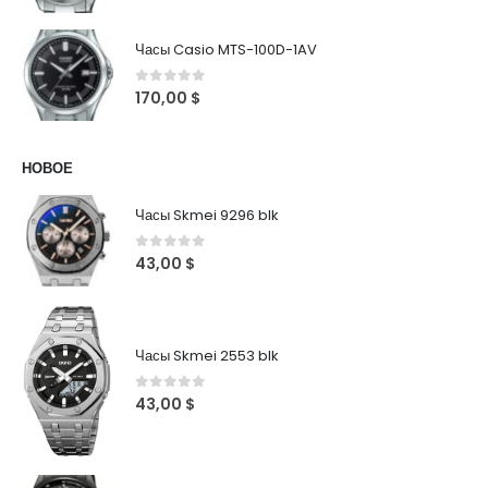
Часы Casio MTS-100D-1AV
0
out of 5
170,00
$
НОВОЕ
Часы Skmei 9296 blk
0
out of 5
43,00
$
Часы Skmei 2553 blk
0
out of 5
43,00
$