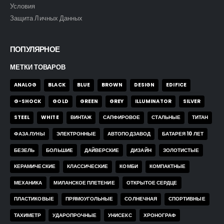
Условия
Защита Личных Данных
ПОПУЛЯРНОЕ
МЕТКИ ТОВАРОВ
ANALOG
BLACK
BLUE
BROWN
DESIGN
EDIFICE
G-SHOCK
GOLD
GREEN
GREY
ILLUMINATOR
SILVER
STEEL
WHITE
ВИНТАЖ
САПФИРОВОЕ
СТАЛЬНЫЕ
ТИТАН
ФАЗА ЛУНЫ
ЭЛЕКТРОННЫЕ
АВТОПОДЗАВОД
БАТАРЕЯ 10 ЛЕТ
БЕЗЕЛЬ
БОЛЬШИЕ
ДАЙВЕРСКИЕ
ДИЗАЙН
ЗОЛОТИСТЫЕ
КЕРАМИЧЕСКИЕ
КЛАССИЧЕСКИЕ
КОМБИ
КОМПАКТНЫЕ
МЕХАНИКА
МИЛАНСКОЕ ПЛЕТЕНИЕ
ОТКРЫТОЕ СЕРДЦЕ
ПЛАСТИКОВЫЕ
ПРЯМОУГОЛЬНЫЕ
СОЛНЕЧНАЯ
СПОРТИВНЫЕ
ТАХИМЕТР
УДАРОПРОЧНЫЕ
УНИСЕКС
ХРОНОГРАФ