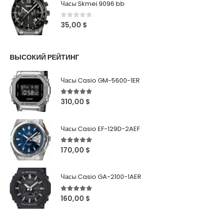
Часы Skmei 9096 bb
0
out of 5
35,00
$
ВЫСОКИЙ РЕЙТИНГ
Часы Casio GM-5600-1ER
5
out of 5
310,00
$
Часы Casio EF-129D-2AEF
5
out of 5
170,00
$
Часы Casio GA-2100-1AER
5
out of 5
160,00
$