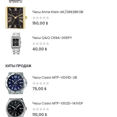
Часы Anne Klein AK/3882BKGB
0
out of 5
150,00
$
Часы Q&Q C69A-005PY
0
out of 5
40,00
$
ХИТЫ ПРОДАЖ
Часы Casio MTP-VD01D-2B
0
out of 5
75,00
$
Часы Casio MTP-1302D-1A1VDF
0
out of 5
110,00
$