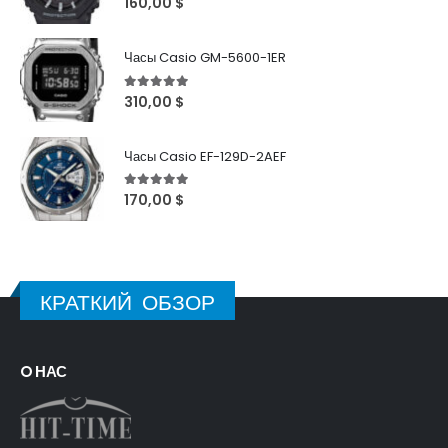
160,00
$
Часы Casio GM-5600-1ER
5
out of 5
310,00
$
Часы Casio EF-129D-2AEF
5
out of 5
170,00
$
КРАТКИЙ ОБЗОР
O НАС