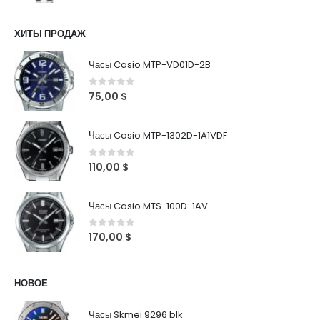
ХИТЫ ПРОДАЖ
Часы Casio MTP-VD01D-2B
0
out of 5
75,00
$
Часы Casio MTP-1302D-1A1VDF
0
out of 5
110,00
$
Часы Casio MTS-100D-1AV
0
out of 5
170,00
$
НОВОЕ
Часы Skmei 9296 blk