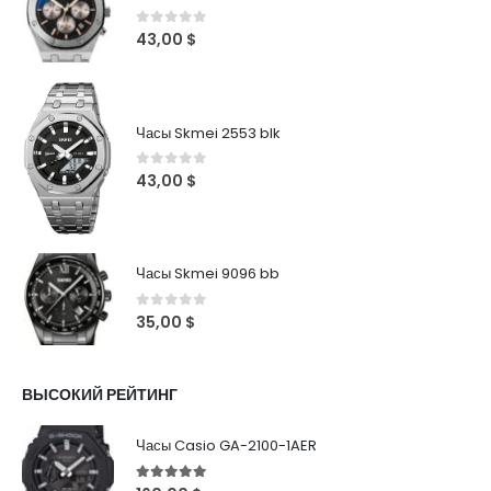
0
out of 5
43,00
$
Часы Skmei 2553 blk
0
out of 5
43,00
$
Часы Skmei 9096 bb
0
out of 5
35,00
$
ВЫСОКИЙ РЕЙТИНГ
Часы Casio GA-2100-1AER
5
out of 5