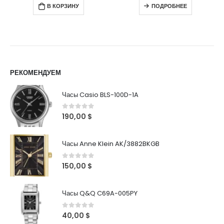
В КОРЗИНУ
ПОДРОБНЕЕ
РЕКОМЕНДУЕМ
Часы Casio BLS-100D-1A
0
out of 5
190,00
$
Часы Anne Klein AK/3882BKGB
0
out of 5
150,00
$
Часы Q&Q C69A-005PY
0
out of 5
40,00
$