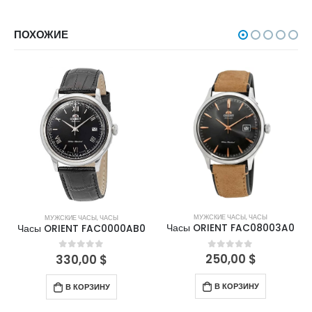
ПОХОЖИЕ
МУЖСКИЕ ЧАСЫ
,
ЧАСЫ
МУЖСКИЕ ЧАСЫ
,
ЧАСЫ
Часы ORIENT FAC08003A0
Часы ORIENT FAC0000AB0
250,00
$
0
out of 5
330,00
$
0
out of 5
В КОРЗИНУ
В КОРЗИНУ