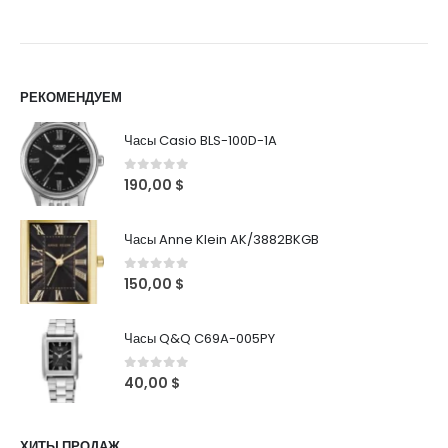
РЕКОМЕНДУЕМ
Часы Casio BLS-100D-1A
0
out of 5
190,00
$
Часы Anne Klein AK/3882BKGB
0
out of 5
150,00
$
Часы Q&Q C69A-005PY
0
out of 5
40,00
$
ХИТЫ ПРОДАЖ