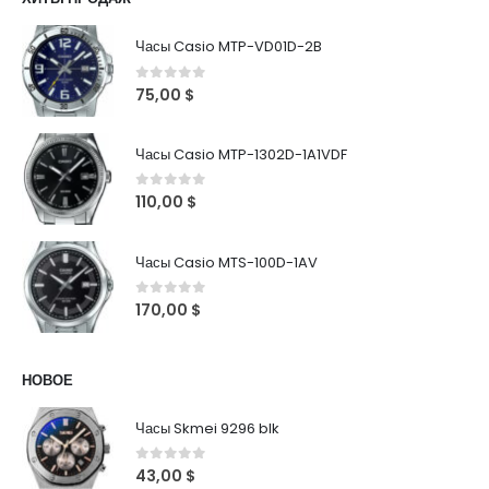
Часы Casio MTP-VD01D-2B
0
out of 5
75,00
$
Часы Casio MTP-1302D-1A1VDF
0
out of 5
110,00
$
Часы Casio MTS-100D-1AV
0
out of 5
170,00
$
НОВОЕ
Часы Skmei 9296 blk
0
out of 5
43,00
$