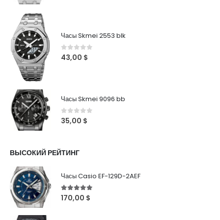
Часы Skmei 2553 blk
0
out of 5
43,00
$
Часы Skmei 9096 bb
0
out of 5
35,00
$
ВЫСОКИЙ РЕЙТИНГ
Часы Casio EF-129D-2AEF
5
out of 5
170,00
$