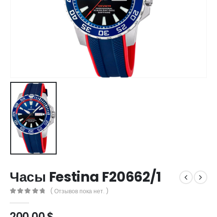
Часы Festina F20662/1
( Отзывов пока нет. )
0
out of 5
200,00
$