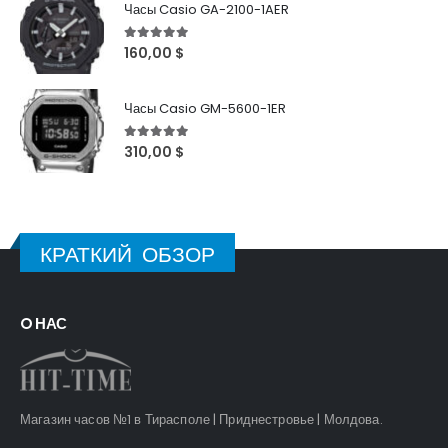
Часы Casio GA-2100-1AER
5
out of 5
160,00
$
Часы Casio GM-5600-1ER
5
out of 5
310,00
$
КРАТКИЙ ОБЗОР
O НАС
Магазин часов №1 в Тирасполе | Приднестровье | Молдова.