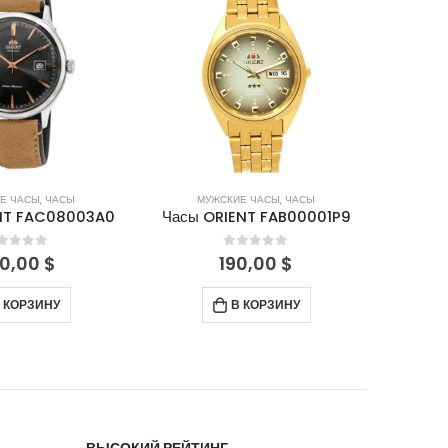
Е ЧАСЫ
,
ЧАСЫ
МУЖСКИЕ ЧАСЫ
,
ЧАСЫ
М
NT FAB00001P9
Часы ORIENT FTV01003W
Часы 
out of 5
0
out of 5
0,00
$
350,00
$
 КОРЗИНУ
ПОДРОБНЕЕ
С