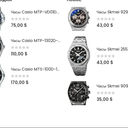
Часы Casio MTP-VD01D-2B
Часы Skmei 929
0
out of 5
0
out of 5
75,00
$
43,00
$
Часы Casio MTP-1302D-1A1VDF
Часы Skmei 2553
0
out of 5
110,00
$
0
out of 5
43,00
$
Часы Casio MTS-100D-1AV
0
out of 5
170,00
$
Часы Skmei 90
0
out of 5
35,00
$