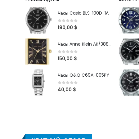
Часы Casio BLS-100D-1A
0
out of 5
190,00
$
Часы Anne Klein AK/3882BKGB
0
out of 5
150,00
$
Часы Q&Q C69A-005PY
0
out of 5
40,00
$