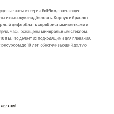
арцевые часы из серии
Edifice
, сочетающие
алы и высокую надёжность
.
Корпус и браслет
ёрный циферблат с серебристыми метками и
одели. Часы оснащены
минеральным стеклом
,
100 м
, что делает их подходящими для плавания.
 ресурсом до 10 лет
, обеспечивающий долгую
К ЖЕЛАНИЙ