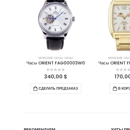
СЫ
МУЖСКИЕ ЧАСЫ
,
ЧАСЫ
МУЖСКИЕ ЧА
0003W0
Часы ORIENT FEMBD001W
Часы ORIENT 
5
0
out of 5
0
out 
170,00
$
200,
АКАЗ
В КОРЗИНУ
ПОДРО
РЕКОМЕНДУЕМ
ХИТЫ П