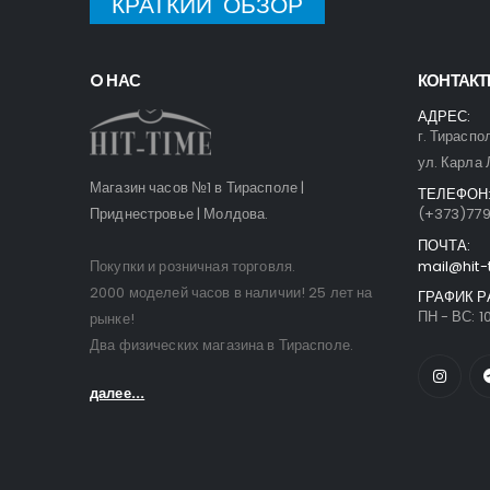
КРАТКИЙ ОБЗОР
O НАС
КОНТАК
АДРЕС:
г. Тираспо
ул. Карла 
Магазин часов №1 в Тирасполе |
ТЕЛЕФОН
Приднестровье | Молдова.
(+373)77
ПОЧТА:
Покупки и розничная торговля.
mail@hit-
2000 моделей часов в наличии! 25 лет на
ГРАФИК Р
ПН - ВС: 10
рынке!
Два физических магазина в Тирасполе.
далее...