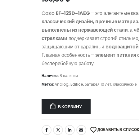
Casio
EF-125D-1AEG
– это элегантные кв
классический дизайн, прочные матери
выполнены из нержавеющей стали
, а
ч
стрелками
подчёркивает строгий стиль м
защищающим от царапин, и
водозащитой 
Главная особенность –
элемент питания с
бесперебойную работу.
Наличие:
В наличии
Метки:
Analog
,
Edifice
,
батарея 10 лет
,
классические
В КОРЗИНУ
ДОБАВИТЬ В СПИСО