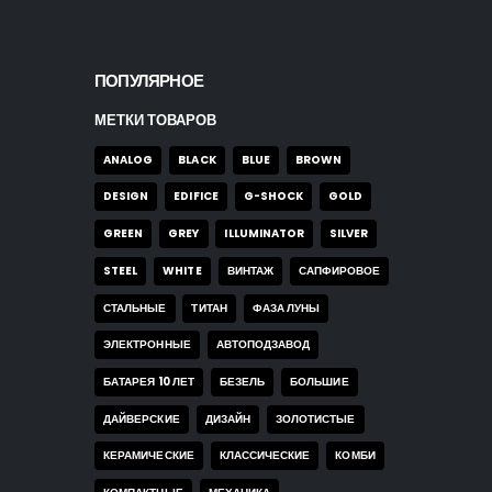
ПОПУЛЯРНОЕ
МЕТКИ ТОВАРОВ
ANALOG
BLACK
BLUE
BROWN
DESIGN
EDIFICE
G-SHOCK
GOLD
GREEN
GREY
ILLUMINATOR
SILVER
STEEL
WHITE
ВИНТАЖ
САПФИРОВОЕ
СТАЛЬНЫЕ
ТИТАН
ФАЗА ЛУНЫ
ЭЛЕКТРОННЫЕ
АВТОПОДЗАВОД
БАТАРЕЯ 10 ЛЕТ
БЕЗЕЛЬ
БОЛЬШИЕ
ДАЙВЕРСКИЕ
ДИЗАЙН
ЗОЛОТИСТЫЕ
КЕРАМИЧЕСКИЕ
КЛАССИЧЕСКИЕ
КОМБИ