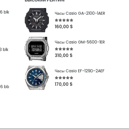
ВЫСОКИЙ РЕЙТИНГ
6 blk
Часы Casio GA-2100-1AER
5
out of 5
160,00
$
Часы Casio GM-5600-1ER
 blk
5
out of 5
310,00
$
Часы Casio EF-129D-2AEF
5
out of 5
170,00
$
96 bb