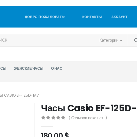
ДОБРО ПОЖАЛОВАТЬ!
КОНТАКТЫ
АККАУНТ
Категории
АСЫ
ЖЕНСКИЕ ЧАСЫ
О НАС
Ы CASIO EF-125D-1AV
Часы Casio EF-125D
( Отзывов пока нет. )
0
out of 5
180,00
$