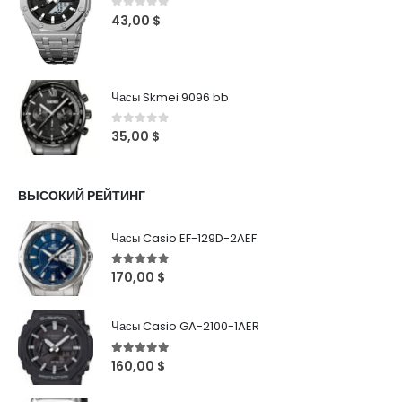
0
out of 5
43,00
$
Часы Skmei 9096 bb
0
out of 5
35,00
$
ВЫСОКИЙ РЕЙТИНГ
Часы Casio EF-129D-2AEF
5
out of 5
170,00
$
Часы Casio GA-2100-1AER
5
out of 5
160,00
$