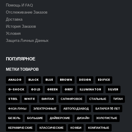
Помощь И FAQ
Отслеживание Заказов
Доставка
История Заказов
Условия
Защита Личных Данных
ПОПУЛЯРНОЕ
МЕТКИ ТОВАРОВ
ANALOG
BLACK
BLUE
BROWN
DESIGN
EDIFICE
G-SHOCK
GOLD
GREEN
GREY
ILLUMINATOR
SILVER
STEEL
WHITE
ВИНТАЖ
САПФИРОВОЕ
СТАЛЬНЫЕ
ТИТАН
ФАЗА ЛУНЫ
ЭЛЕКТРОННЫЕ
АВТОПОДЗАВОД
БАТАРЕЯ 10 ЛЕТ
БЕЗЕЛЬ
БОЛЬШИЕ
ДАЙВЕРСКИЕ
ДИЗАЙН
ЗОЛОТИСТЫЕ
КЕРАМИЧЕСКИЕ
КЛАССИЧЕСКИЕ
КОМБИ
КОМПАКТНЫЕ