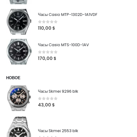
Часы Casio MTP-1302D-1A1VDF
0
out of 5
110,00
$
Часы Casio MTS-100D-1AV
0
out of 5
170,00
$
НОВОЕ
Часы Skmei 9296 blk
0
out of 5
43,00
$
Часы Skmei 2553 blk