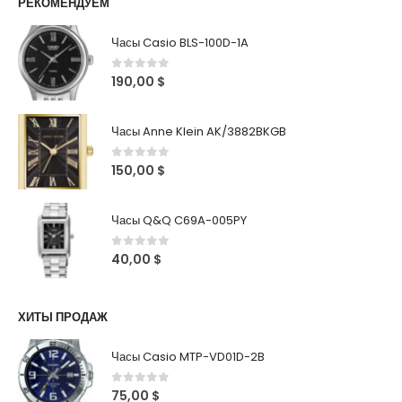
РЕКОМЕНДУЕМ
Часы Casio BLS-100D-1A
0
out of 5
190,00
$
Часы Anne Klein AK/3882BKGB
0
out of 5
150,00
$
Часы Q&Q C69A-005PY
0
out of 5
40,00
$
ХИТЫ ПРОДАЖ
Часы Casio MTP-VD01D-2B
0
out of 5
75,00
$