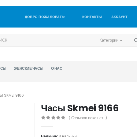
ДОБРО ПОЖАЛОВАТЬ!
КОНТАКТЫ
АККАУНТ
Категории
АСЫ
ЖЕНСКИЕ ЧАСЫ
О НАС
Ы SKMEI 9166
Часы Skmei 9166
( Отзывов пока нет. )
0
out of 5
Наличие:
В наличии