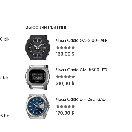
ВЫСОКИЙ РЕЙТИНГ
6 blk
Часы Casio GA-2100-1AER
5
out of 5
160,00
$
Часы Casio GM-5600-1ER
 blk
5
out of 5
310,00
$
Часы Casio EF-129D-2AEF
5
out of 5
170,00
$
96 bb