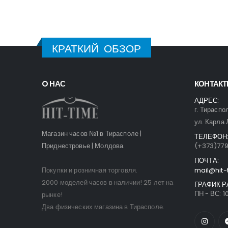
КРАТКИЙ ОБЗОР
O НАС
КОНТАК
АДРЕС:
г. Тираспо
ул. Карла 
Магазин часов №1 в Тирасполе |
ТЕЛЕФОН
Приднестровье | Молдова.
(+373)77
ПОЧТА:
Покупки и розничная торговля.
mail@hit-
2000 моделей часов в наличии! 25 лет на
ГРАФИК Р
ПН - ВС: 10
рынке!
Два физических магазина в Тирасполе.