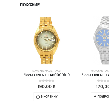
ПОХОЖИЕ
НЕТ В НА
СЫ
МУЖСКИЕ ЧАСЫ
,
ЧАСЫ
МУЖСКИЕ ЧА
0004B9
Часы ORIENT FAB00001P9
Часы ORIENT 
5
0
out of 5
0
out 
190,00
$
170,0
В КОРЗИНУ
ПОДРО