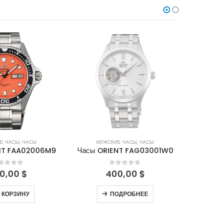
НЕТ В НАЛИЧИИ
Н
Е ЧАСЫ
,
ЧАСЫ
МУЖСКИЕ ЧАСЫ
,
ЧАСЫ
М
NT FAA02006M9
Часы ORIENT FAG03001W0
Часы
out of 5
0
out of 5
0,00
$
400,00
$
 КОРЗИНУ
ПОДРОБНЕЕ