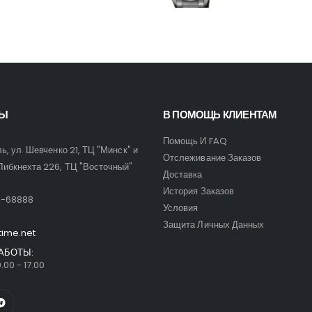
ТЫ
В ПОМОЩЬ КЛИЕНТАМ
Помощь И FAQ
ль, ул. Шевченко 21, ТЦ "Минск" и
Отслеживание Заказов
Либкнехта 226, ТЦ "Восточный"
Доставка
:
История Заказов
9-68888
Условия
Защита Личных Данных
time.net
АБОТЫ:
.00 - 17.00