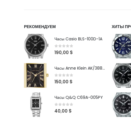
РЕКОМЕНДУЕМ
ХИТЫ П
Часы Casio BLS-100D-1A
0
out of 5
190,00
$
Часы Anne Klein AK/3882BKGB
0
out of 5
150,00
$
Часы Q&Q C69A-005PY
0
out of 5
40,00
$