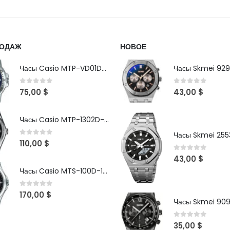
РОДАЖ
НОВОЕ
Часы Casio MTP-VD01D-2B
Часы Skmei 929
0
out of 5
0
out of 5
75,00
$
43,00
$
Часы Casio MTP-1302D-1A1VDF
Часы Skmei 2553
0
out of 5
110,00
$
0
out of 5
43,00
$
Часы Casio MTS-100D-1AV
0
out of 5
170,00
$
Часы Skmei 90
0
out of 5
35,00
$