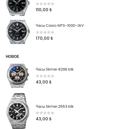
0
out of 5
110,00
$
Часы Casio MTS-100D-1AV
0
out of 5
170,00
$
НОВОЕ
Часы Skmei 9296 blk
0
out of 5
43,00
$
Часы Skmei 2553 blk
0
out of 5
43,00
$