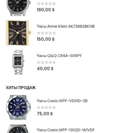
0
out of 5
190,00
$
Часы Anne Klein AK/3882BKGB
0
out of 5
150,00
$
Часы Q&Q C69A-005PY
0
out of 5
40,00
$
ХИТЫ ПРОДАЖ
Часы Casio MTP-VD01D-2B
0
out of 5
75,00
$
Часы Casio MTP-1302D-1A1VDF