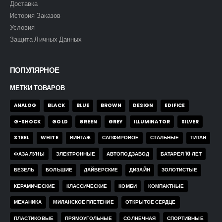
Доставка
История Заказов
Условия
Защита Личных Данных
ПОПУЛЯРНОЕ
МЕТКИ ТОВАРОВ
ANALOG
BLACK
BLUE
BROWN
DESIGN
EDIFICE
G-SHOCK
GOLD
GREEN
GREY
ILLUMINATOR
SILVER
STEEL
WHITE
ВИНТАЖ
САПФИРОВОЕ
СТАЛЬНЫЕ
ТИТАН
ФАЗА ЛУНЫ
ЭЛЕКТРОННЫЕ
АВТОПОДЗАВОД
БАТАРЕЯ 10 ЛЕТ
БЕЗЕЛЬ
БОЛЬШИЕ
ДАЙВЕРСКИЕ
ДИЗАЙН
ЗОЛОТИСТЫЕ
КЕРАМИЧЕСКИЕ
КЛАССИЧЕСКИЕ
КОМБИ
КОМПАКТНЫЕ
МЕХАНИКА
МИЛАНСКОЕ ПЛЕТЕНИЕ
ОТКРЫТОЕ СЕРДЦЕ
ПЛАСТИКОВЫЕ
ПРЯМОУГОЛЬНЫЕ
СОЛНЕЧНАЯ
СПОРТИВНЫЕ