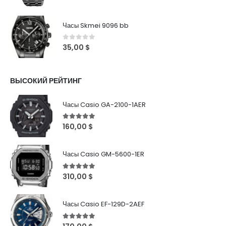
Часы Skmei 9096 bb
0
out of 5
35,00
$
ВЫСОКИЙ РЕЙТИНГ
Часы Casio GA-2100-1AER
5
out of 5
160,00
$
Часы Casio GM-5600-1ER
5
out of 5
310,00
$
Часы Casio EF-129D-2AEF
5
out of 5