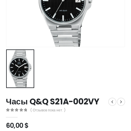
Часы Q&Q S21A-002VY
( Отзывов пока нет. )
0
out of 5
60,00
$