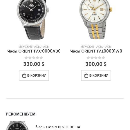
МУЖСКИЕ ЧАСЫ
,
ЧАСЫ
МУЖСКИЕ ЧАСЫ
,
ЧАСЫ
Часы ORIENT FAL00001W0
Часы ORIENT FAC0000AB0
300,00
$
0
out of 5
330,00
$
0
out of 5
В КОРЗИНУ
В КОРЗИНУ
РЕКОМЕНДУЕМ
Часы Casio BLS-100D-1A