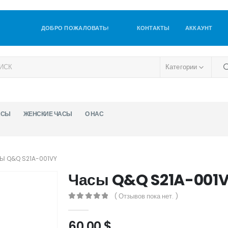
ДОБРО ПОЖАЛОВАТЬ!
КОНТАКТЫ
АККАУНТ
Категории
АСЫ
ЖЕНСКИЕ ЧАСЫ
О НАС
Ы Q&Q S21A-001VY
Часы Q&Q S21A-001
( Отзывов пока нет. )
0
out of 5
60,00
$