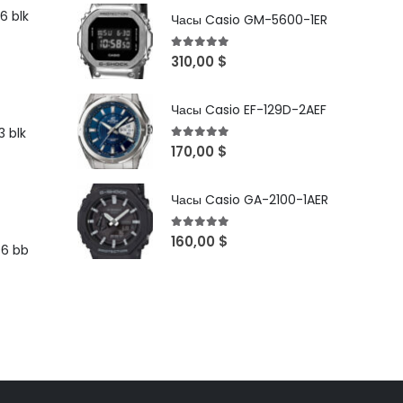
6 blk
Часы Casio GM-5600-1ER
5
out of 5
310,00
$
Часы Casio EF-129D-2AEF
 blk
5
out of 5
170,00
$
Часы Casio GA-2100-1AER
5
out of 5
160,00
$
96 bb