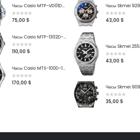
Часы Casio MTP-VD01D-2B
Часы Skmei 929
0
out of 5
0
out of 5
75,00
$
43,00
$
Часы Casio MTP-1302D-1A1VDF
Часы Skmei 2553
0
out of 5
110,00
$
0
out of 5
43,00
$
Часы Casio MTS-100D-1AV
0
out of 5
170,00
$
Часы Skmei 90
0
out of 5
35,00
$