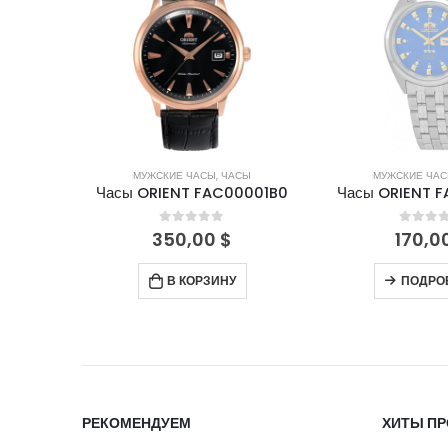
СЫ
МУЖСКИЕ ЧАСЫ
,
ЧАСЫ
МУЖСКИЕ ЧА
B004W0
Часы ORIENT FAC00001B0
Часы ORIENT 
5
0
out of 5
0
out 
350,00
$
170,0
В КОРЗИНУ
ПОДРО
РЕКОМЕНДУЕМ
ХИТЫ П