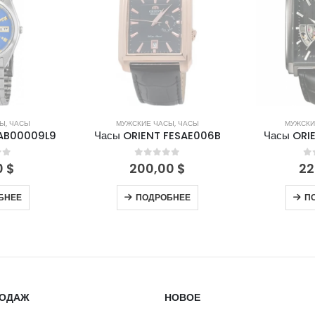
СЫ
,
ЧАСЫ
МУЖСКИЕ ЧАСЫ
,
ЧАСЫ
МУЖСКИ
FAB00009L9
Часы ORIENT FESAE006B
Часы ORI
of 5
0
out of 5
0
0
$
200,00
$
22
БНЕЕ
ПОДРОБНЕЕ
П
РОДАЖ
НОВОЕ