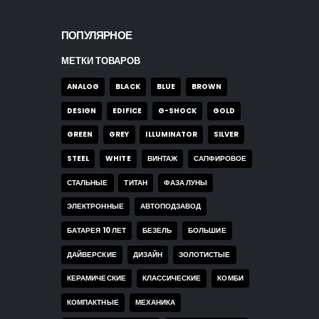
ПОПУЛЯРНОЕ
МЕТКИ ТОВАРОВ
ANALOG
BLACK
BLUE
BROWN
DESIGN
EDIFICE
G-SHOCK
GOLD
GREEN
GREY
ILLUMINATOR
SILVER
STEEL
WHITE
ВИНТАЖ
САПФИРОВОЕ
СТАЛЬНЫЕ
ТИТАН
ФАЗА ЛУНЫ
ЭЛЕКТРОННЫЕ
АВТОПОДЗАВОД
БАТАРЕЯ 10 ЛЕТ
БЕЗЕЛЬ
БОЛЬШИЕ
ДАЙВЕРСКИЕ
ДИЗАЙН
ЗОЛОТИСТЫЕ
КЕРАМИЧЕСКИЕ
КЛАССИЧЕСКИЕ
КОМБИ
КОМПАКТНЫЕ
МЕХАНИКА