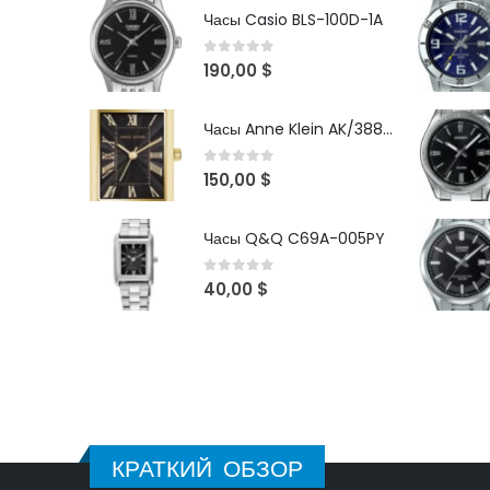
Часы Casio BLS-100D-1A
0
out of 5
190,00
$
Часы Anne Klein AK/3882BKGB
0
out of 5
150,00
$
Часы Q&Q C69A-005PY
0
out of 5
40,00
$
КРАТКИЙ ОБЗОР