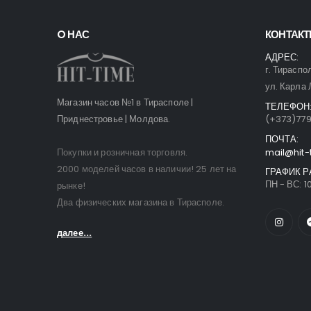
O НАС
КОНТАК
АДРЕС:
г. Тираспо
ул. Карла 
Магазин часов №1 в Тирасполе |
ТЕЛЕФОН
Приднестровье | Молдова.
(+373)77
ПОЧТА:
Покупки и розничная торговля.
mail@hit-
2000 моделей часов в наличии! 25 лет на
ГРАФИК Р
ПН - ВС: 10
рынке!
Два физических магазина в Тирасполе.
далее...