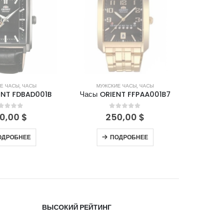
Е ЧАСЫ
,
ЧАСЫ
МУЖСКИЕ ЧАСЫ
,
ЧАСЫ
М
ENT FDBAD001B
Часы ORIENT FFPAA001B7
Часы 
out of 5
0
out of 5
0,00
$
250,00
$
ОДРОБНЕЕ
ПОДРОБНЕЕ
ВЫСОКИЙ РЕЙТИНГ