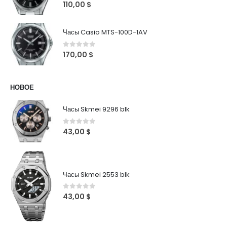
0
out of 5
110,00
$
Часы Casio MTS-100D-1AV
0
out of 5
170,00
$
НОВОЕ
Часы Skmei 9296 blk
0
out of 5
43,00
$
Часы Skmei 2553 blk
0
out of 5
43,00
$