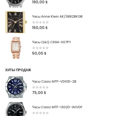
0
out of 5
190,00
$
Часы Anne Klein AK/3882BKGB
0
out of 5
150,00
$
Часы Q&Q C69A-007PY
0
out of 5
50,00
$
ХИТЫ ПРОДАЖ
Часы Casio MTP-VD01D-2B
0
out of 5
75,00
$
Часы Casio MTP-1302D-1A1VDF