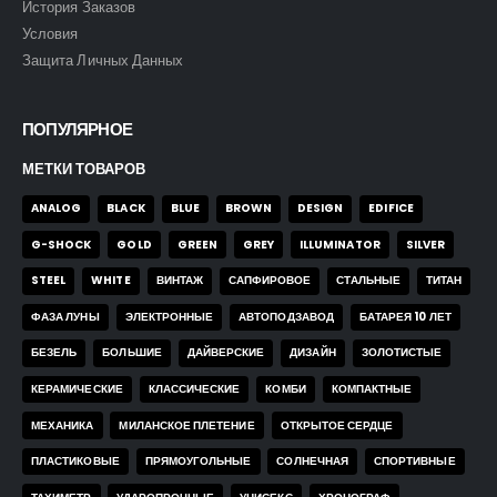
История Заказов
Условия
Защита Личных Данных
ПОПУЛЯРНОЕ
МЕТКИ ТОВАРОВ
ANALOG
BLACK
BLUE
BROWN
DESIGN
EDIFICE
G-SHOCK
GOLD
GREEN
GREY
ILLUMINATOR
SILVER
STEEL
WHITE
ВИНТАЖ
САПФИРОВОЕ
СТАЛЬНЫЕ
ТИТАН
ФАЗА ЛУНЫ
ЭЛЕКТРОННЫЕ
АВТОПОДЗАВОД
БАТАРЕЯ 10 ЛЕТ
БЕЗЕЛЬ
БОЛЬШИЕ
ДАЙВЕРСКИЕ
ДИЗАЙН
ЗОЛОТИСТЫЕ
КЕРАМИЧЕСКИЕ
КЛАССИЧЕСКИЕ
КОМБИ
КОМПАКТНЫЕ
МЕХАНИКА
МИЛАНСКОЕ ПЛЕТЕНИЕ
ОТКРЫТОЕ СЕРДЦЕ
ПЛАСТИКОВЫЕ
ПРЯМОУГОЛЬНЫЕ
СОЛНЕЧНАЯ
СПОРТИВНЫЕ