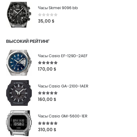
Часы Skmei 9096 bb
0
out of 5
35,00
$
ВЫСОКИЙ РЕЙТИНГ
Часы Casio EF-129D-2AEF
5
out of 5
170,00
$
Часы Casio GA-2100-1AER
5
out of 5
160,00
$
Часы Casio GM-5600-1ER
5
out of 5
310,00
$