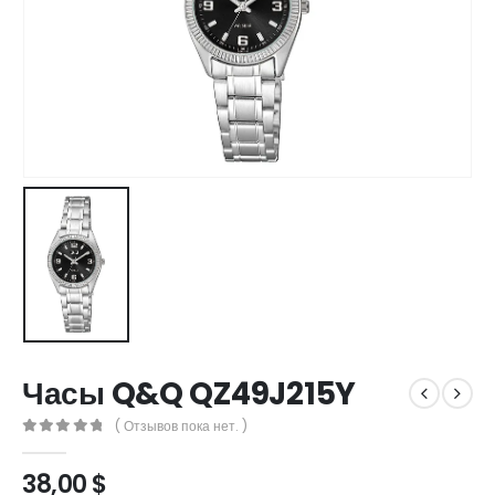
Часы Q&Q QZ49J215Y
( Отзывов пока нет. )
0
out of 5
38,00
$