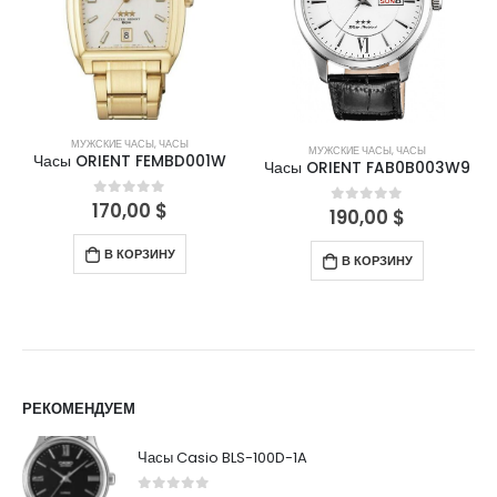
МУЖСКИЕ ЧАСЫ
,
ЧАСЫ
МУЖСКИЕ ЧАСЫ
,
ЧАСЫ
Часы ORIENT FEMBD001W
Часы ORIENT FAB0B003W9
170,00
$
0
out of 5
190,00
$
0
out of 5
В КОРЗИНУ
В КОРЗИНУ
РЕКОМЕНДУЕМ
Часы Casio BLS-100D-1A