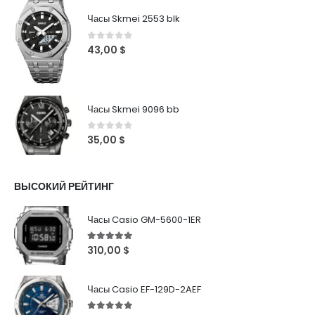
Часы Skmei 2553 blk
0
out of 5
43,00
$
Часы Skmei 9096 bb
0
out of 5
35,00
$
ВЫСОКИЙ РЕЙТИНГ
Часы Casio GM-5600-1ER
5
out of 5
310,00
$
Часы Casio EF-129D-2AEF