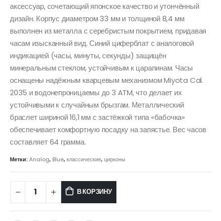
аксессуар, сочетающий японское качество и утончённый
дизайн. Корпус диаметром 33 мм и толщиной 8,4 мм
выполнен из металла с серебристым покрытием, придавая
часам изысканный вид. Синий циферблат с аналоговой
индикацией (часы, минуты, секунды) защищён
минеральным стеклом, устойчивым к царапинам. Часы
оснащены надёжным кварцевым механизмом Miyota Cal.
2035 и водонепроницаемы до 3 ATM, что делает их
устойчивыми к случайным брызгам. Металлический
браслет шириной 16,1 мм с застёжкой типа «бабочка»
обеспечивает комфортную посадку на запястье. Вес часов
составляет 64 грамма.​
Метки:
Analog
,
Blue
,
классические
,
цирконы
В КОРЗИНУ