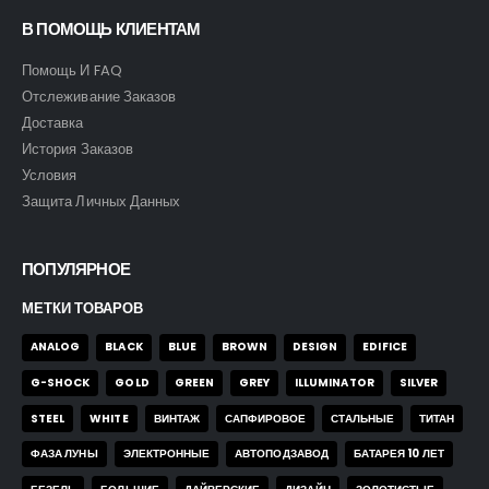
В ПОМОЩЬ КЛИЕНТАМ
Помощь И FAQ
Отслеживание Заказов
Доставка
История Заказов
Условия
Защита Личных Данных
ПОПУЛЯРНОЕ
МЕТКИ ТОВАРОВ
ANALOG
BLACK
BLUE
BROWN
DESIGN
EDIFICE
G-SHOCK
GOLD
GREEN
GREY
ILLUMINATOR
SILVER
STEEL
WHITE
ВИНТАЖ
САПФИРОВОЕ
СТАЛЬНЫЕ
ТИТАН
ФАЗА ЛУНЫ
ЭЛЕКТРОННЫЕ
АВТОПОДЗАВОД
БАТАРЕЯ 10 ЛЕТ