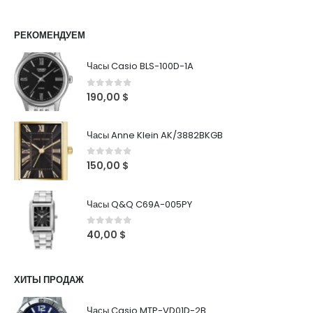
РЕКОМЕНДУЕМ
Часы Casio BLS-100D-1A
0
out of 5
190,00
$
Часы Anne Klein AK/3882BKGB
0
out of 5
150,00
$
Часы Q&Q C69A-005PY
0
out of 5
40,00
$
ХИТЫ ПРОДАЖ
Часы Casio MTP-VD01D-2B