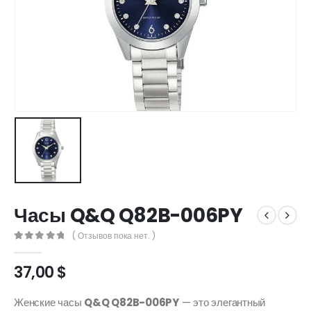
Часы Q&Q Q82B-006PY
( Отзывов пока нет. )
0
out of 5
37,00
$
​Женские часы
Q&Q Q82B-006PY
— это элегантный