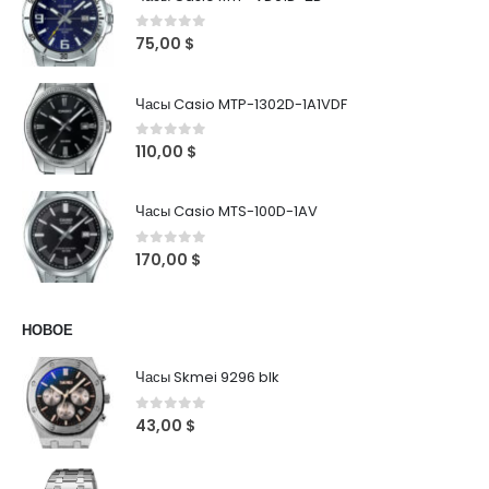
0
out of 5
75,00
$
Часы Casio MTP-1302D-1A1VDF
0
out of 5
110,00
$
Часы Casio MTS-100D-1AV
0
out of 5
170,00
$
НОВОЕ
Часы Skmei 9296 blk
0
out of 5
43,00
$