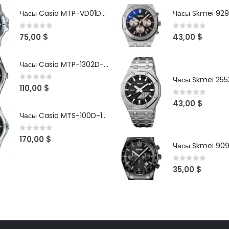
Часы Casio MTP-VD01D-2B
Часы Skmei 929
0
out of 5
0
out of 5
75,00
$
43,00
$
Часы Casio MTP-1302D-1A1VDF
Часы Skmei 2553
0
out of 5
110,00
$
0
out of 5
43,00
$
Часы Casio MTS-100D-1AV
0
out of 5
170,00
$
Часы Skmei 90
0
out of 5
35,00
$