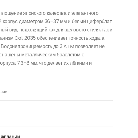
площение японского качества и элегантного
 корпус диаметром 36–37 мм и белый циферблат
й вид, подходящий как для делового стиля, так и
низм Cal. 2035 обеспечивает точность хода, а
. Водонепроницаемость до 3 ATM позволяет не
оснащены металлическим браслетом с
рпуса 7,3–8 мм, что делает их лёгкими и
ение
К ЖЕЛАНИЙ