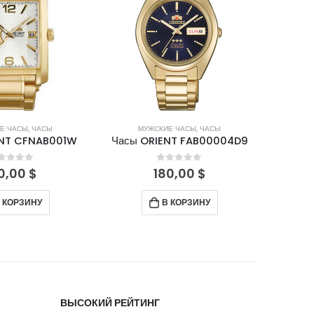
Е ЧАСЫ
,
ЧАСЫ
МУЖСКИЕ ЧАСЫ
,
ЧАСЫ
М
NT FAB00004D9
Часы ORIENT FAC00001B0
Часы 
out of 5
0
out of 5
0,00
$
350,00
$
 КОРЗИНУ
В КОРЗИНУ
ВЫСОКИЙ РЕЙТИНГ