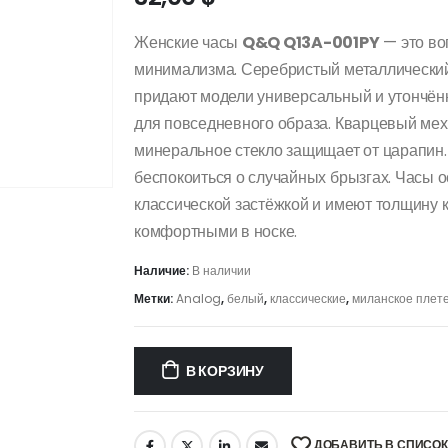
Женские часы
Q&Q Q13A-001PY
— это во
минимализма. Серебристый металлический
придают модели универсальный и утончённы
для повседневного образа. Кварцевый меха
минеральное стекло защищает от царапин
беспокоиться о случайных брызгах. Часы 
классической застёжкой и имеют толщину ко
комфортными в носке.
Наличие:
В наличии
Метки:
Analog
,
белый
,
классические
,
миланское плет
В КОРЗИНУ
ДОБАВИТЬ В СПИСО