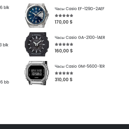
6 blk
Часы Casio EF-129D-2AEF
5
out of 5
170,00
$
Часы Casio GA-2100-1AER
 blk
5
out of 5
160,00
$
Часы Casio GM-5600-1ER
5
out of 5
310,00
$
96 bb