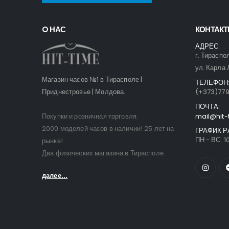
O НАС
КОНТАК
АДРЕС:
г. Тираспо
ул. Карла 
Магазин часов №1 в Тирасполе |
ТЕЛЕФОН
Приднестровье | Молдова.
(+373)77
ПОЧТА:
Покупки и розничная торговля.
mail@hit-
2000 моделей часов в наличии! 25 лет на
ГРАФИК Р
ПН - ВС: 10
рынке!
Два физических магазина в Тирасполе.
далее...