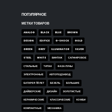
ПОПУЛЯРНОЕ
МЕТКИ ТОВАРОВ
ANALOG
BLACK
BLUE
BROWN
DESIGN
EDIFICE
G-SHOCK
GOLD
GREEN
GREY
ILLUMINATOR
SILVER
STEEL
WHITE
ВИНТАЖ
САПФИРОВОЕ
СТАЛЬНЫЕ
ТИТАН
ФАЗА ЛУНЫ
ЭЛЕКТРОННЫЕ
АВТОПОДЗАВОД
БАТАРЕЯ 10 ЛЕТ
БЕЗЕЛЬ
БОЛЬШИЕ
ДАЙВЕРСКИЕ
ДИЗАЙН
ЗОЛОТИСТЫЕ
КЕРАМИЧЕСКИЕ
КЛАССИЧЕСКИЕ
КОМБИ
КОМПАКТНЫЕ
МЕХАНИКА