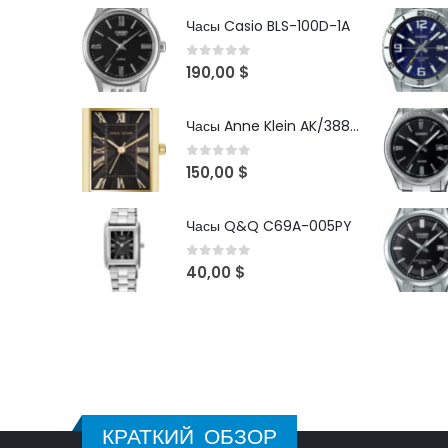
Часы Casio BLS-100D-1A
0
out of 5
190,00
$
Часы Anne Klein AK/3882BKGB
0
out of 5
150,00
$
Часы Q&Q C69A-005PY
0
out of 5
40,00
$
КРАТКИЙ ОБЗОР