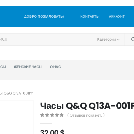
ДОБРО ПОЖАЛОВАТЬ!
КОНТАКТЫ
АККАУНТ
Категории
АСЫ
ЖЕНСКИЕ ЧАСЫ
О НАС
Ы Q&Q Q13A-001PY
Часы Q&Q Q13A-001
( Отзывов пока нет. )
0
out of 5
32,00
$