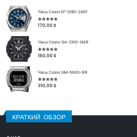
Часы Casio EF-129D-2AEF
5
out of 5
170,00
$
Часы Casio GA-2100-1AER
5
out of 5
160,00
$
Часы Casio GM-5600-1ER
5
out of 5
310,00
$
КРАТКИЙ ОБЗОР