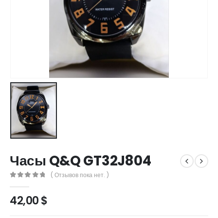
Часы Q&Q GT32J804
( Отзывов пока нет. )
0
out of 5
42,00
$