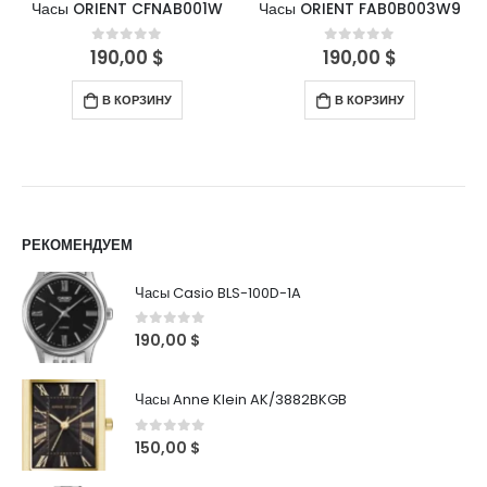
Часы ORIENT CFNAB001W
Часы ORIENT FAB0B003W9
190,00
$
190,00
$
0
out of 5
0
out of 5
В КОРЗИНУ
В КОРЗИНУ
РЕКОМЕНДУЕМ
Часы Casio BLS-100D-1A
0
out of 5
190,00
$
Часы Anne Klein AK/3882BKGB
0
out of 5
150,00
$