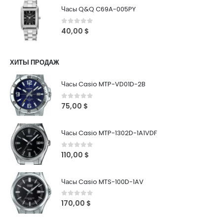
Часы Q&Q C69A-005PY
0
out of 5
40,00
$
ХИТЫ ПРОДАЖ
Часы Casio MTP-VD01D-2B
0
out of 5
75,00
$
Часы Casio MTP-1302D-1A1VDF
0
out of 5
110,00
$
Часы Casio MTS-100D-1AV
0
out of 5
170,00
$