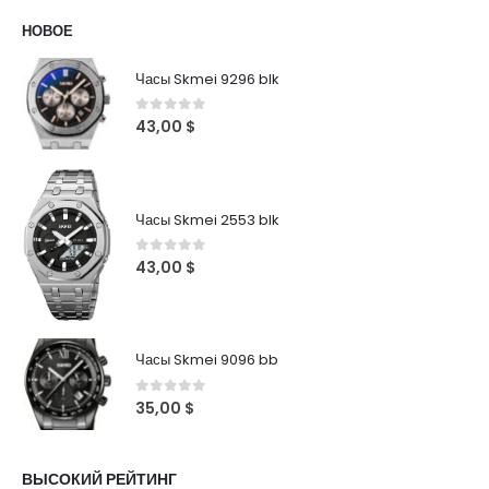
НОВОЕ
Часы Skmei 9296 blk
0
out of 5
43,00
$
Часы Skmei 2553 blk
0
out of 5
43,00
$
Часы Skmei 9096 bb
0
out of 5
35,00
$
ВЫСОКИЙ РЕЙТИНГ