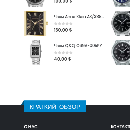
190,00
$
Часы Anne Klein AK/3882BKGB
0
out of 5
150,00
$
Часы Q&Q C69A-005PY
0
out of 5
40,00
$
КРАТКИЙ ОБЗОР
O НАС
КОНТАК