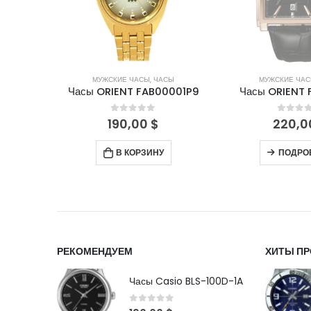
СЫ
МУЖСКИЕ ЧАСЫ
,
ЧАСЫ
МУЖСКИЕ ЧА
BD001W
Часы ORIENT FAB00001P9
Часы ORIENT 
5
0
out of 5
0
out 
190,00
$
220,
В КОРЗИНУ
ПОДРО
РЕКОМЕНДУЕМ
ХИТЫ П
Часы Casio BLS-100D-1A
0
out of 5