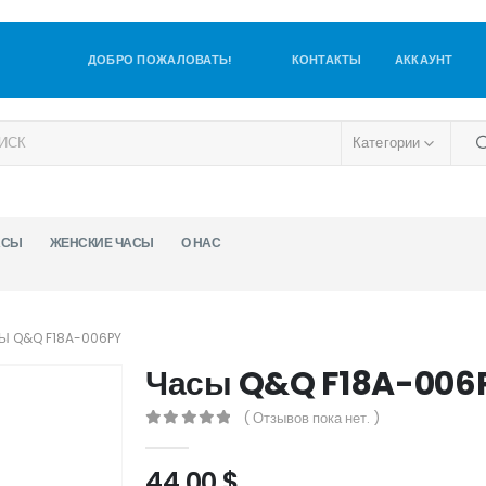
ДОБРО ПОЖАЛОВАТЬ!
КОНТАКТЫ
АККАУНТ
Категории
АСЫ
ЖЕНСКИЕ ЧАСЫ
О НАС
Ы Q&Q F18A-006PY
Часы Q&Q F18A-006
( Отзывов пока нет. )
0
out of 5
44,00
$