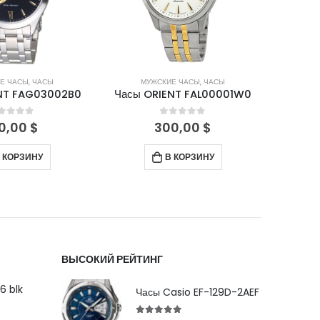
Е ЧАСЫ
,
ЧАСЫ
МУЖСКИЕ ЧАСЫ
,
ЧАСЫ
М
NT FAG03002B0
Часы ORIENT FAL00001W0
Часы 
out of 5
0
out of 5
0,00
$
300,00
$
 КОРЗИНУ
В КОРЗИНУ
ВЫСОКИЙ РЕЙТИНГ
6 blk
Часы Casio EF-129D-2AEF