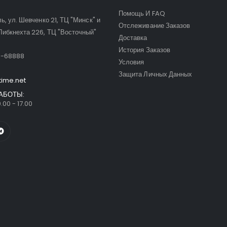
Помощь И FAQ
ль, ул. Шевченко 21, ТЦ "Минск" и
Отслеживание Заказов
Либкнехта 226, ТЦ "Восточный"
Доставка
:
История Заказов
9-68888
Условия
Защита Личных Данных
time.net
АБОТЫ:
.00 - 17.00