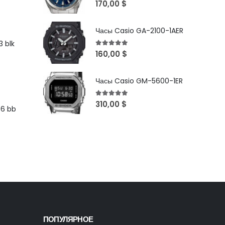
5
out of 5
170,00
$
Часы Casio GA-2100-1AER
 blk
5
out of 5
160,00
$
Часы Casio GM-5600-1ER
5
out of 5
310,00
$
96 bb
ПОПУЛЯРНОЕ