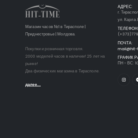
АДРЕС:
г. Тираспо
ул. Карла 
Магазин часов №1 в Тирасполе |
ТЕЛЕФОН
Приднестровье | Молдова.
(+373)77
ПОЧТА:
Покупки и розничная торговля.
mail@hit-
2000 моделей часов в наличии! 25 лет на
ГРАФИК Р
ПН - ВС: 10
рынке!
Два физических магазина в Тирасполе.
далее...