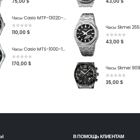
75,00
$
43,00
$
Часы Casio MTP-1302D-1A1VDF
Часы Skmei 2553
0
out of 5
110,00
$
0
out of 5
43,00
$
Часы Casio MTS-100D-1AV
0
out of 5
170,00
$
Часы Skmei 90
0
out of 5
35,00
$
ТЫ
В ПОМОЩЬ КЛИЕНТАМ