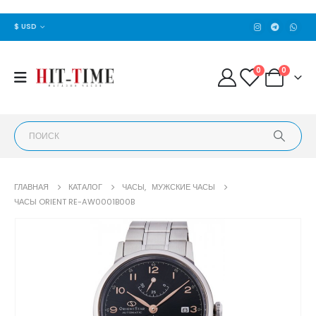
$ USD
0
0
ГЛАВНАЯ
КАТАЛОГ
ЧАСЫ
,
МУЖСКИЕ ЧАСЫ
ЧАСЫ ORIENT RE-AW0001B00B