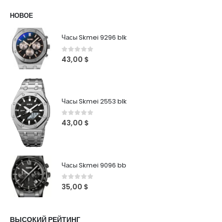
НОВОЕ
Часы Skmei 9296 blk
0
out of 5
43,00
$
Часы Skmei 2553 blk
0
out of 5
43,00
$
Часы Skmei 9096 bb
0
out of 5
35,00
$
ВЫСОКИЙ РЕЙТИНГ