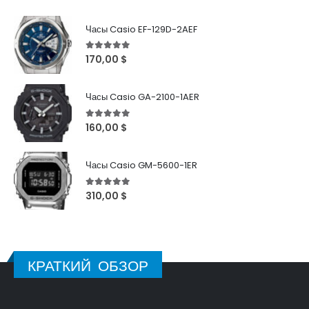
Часы Casio EF-129D-2AEF
5
out of 5
170,00
$
Часы Casio GA-2100-1AER
5
out of 5
160,00
$
Часы Casio GM-5600-1ER
5
out of 5
310,00
$
КРАТКИЙ ОБЗОР