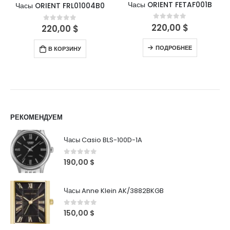
Часы ORIENT FETAF001B
Часы ORIENT FRL01004B0
220,00
$
0
out of 5
220,00
$
0
out of 5
ПОДРОБНЕЕ
В КОРЗИНУ
РЕКОМЕНДУЕМ
Часы Casio BLS-100D-1A
0
out of 5
190,00
$
Часы Anne Klein AK/3882BKGB
0
out of 5
150,00
$