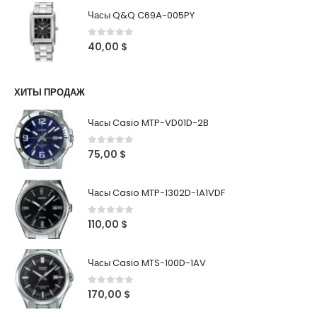
Часы Q&Q C69A-005PY
0
out of 5
40,00
$
ХИТЫ ПРОДАЖ
Часы Casio MTP-VD01D-2B
0
out of 5
75,00
$
Часы Casio MTP-1302D-1A1VDF
0
out of 5
110,00
$
Часы Casio MTS-100D-1AV
0
out of 5
170,00
$