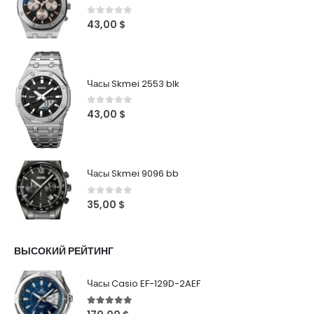
0
out of 5
43,00
$
Часы Skmei 2553 blk
0
out of 5
43,00
$
Часы Skmei 9096 bb
0
out of 5
35,00
$
ВЫСОКИЙ РЕЙТИНГ
Часы Casio EF-129D-2AEF
5
out of 5