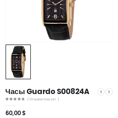
Часы Guardo S00824A
( Отзывов пока нет. )
0
out of 5
60,00
$