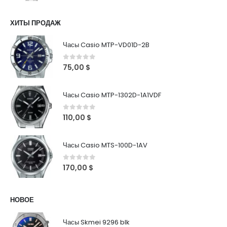
ХИТЫ ПРОДАЖ
Часы Casio MTP-VD01D-2B
0
out of 5
75,00
$
Часы Casio MTP-1302D-1A1VDF
0
out of 5
110,00
$
Часы Casio MTS-100D-1AV
0
out of 5
170,00
$
НОВОЕ
Часы Skmei 9296 blk