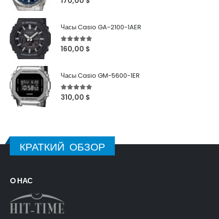
170,00
$
Часы Casio GA-2100-1AER
5
out of 5
160,00
$
Часы Casio GM-5600-1ER
5
out of 5
310,00
$
КРАТКИЙ ОБЗОР
O НАС