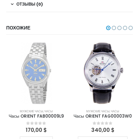
ОТЗЫВЫ (0)
ПОХОЖИЕ
НЕТ В НАЛИЧИИ
МУЖСКИЕ ЧАСЫ
,
ЧАСЫ
МУЖСКИЕ ЧАСЫ
,
ЧАСЫ
Часы ORIENT FAB00009L9
Часы ORIENT FAG00003W0
170,00
$
340,00
$
0
out of 5
0
out of 5