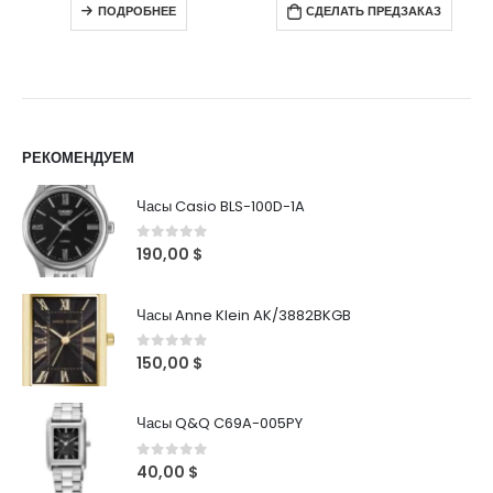
ПОДРОБНЕЕ
СДЕЛАТЬ ПРЕДЗАКАЗ
РЕКОМЕНДУЕМ
Часы Casio BLS-100D-1A
0
out of 5
190,00
$
Часы Anne Klein AK/3882BKGB
0
out of 5
150,00
$
Часы Q&Q C69A-005PY
0
out of 5
40,00
$