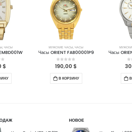
СЫ
,
ЧАСЫ
МУЖСКИЕ ЧАСЫ
,
ЧАСЫ
МУЖСКИ
FEMBD001W
Часы ORIENT FAB00001P9
Часы ORIE
of 5
0
out of 5
0
0
$
190,00
$
30
ЗИНУ
В КОРЗИНУ
В
РОДАЖ
НОВОЕ