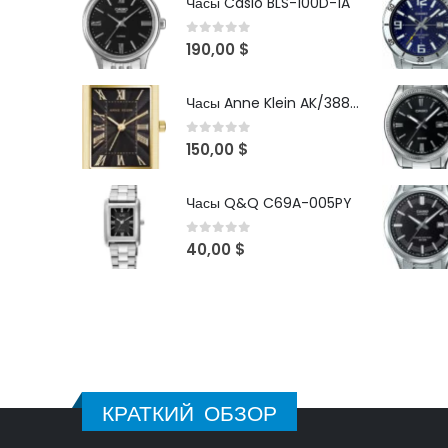
Часы Casio BLS-100D-1A
0
out of 5
190,00
$
Часы Anne Klein AK/3882BKGB
0
out of 5
150,00
$
Часы Q&Q C69A-005PY
0
out of 5
40,00
$
КРАТКИЙ ОБЗОР