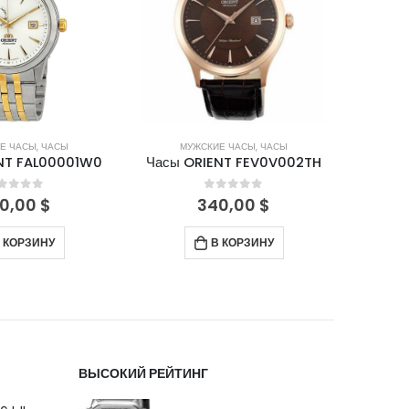
Е ЧАСЫ
,
ЧАСЫ
МУЖСКИЕ ЧАСЫ
,
ЧАСЫ
Ж
NT FAL00001W0
Часы ORIENT FEV0V002TH
Часы 
out of 5
0
out of 5
0,00
$
340,00
$
 КОРЗИНУ
В КОРЗИНУ
ВЫСОКИЙ РЕЙТИНГ