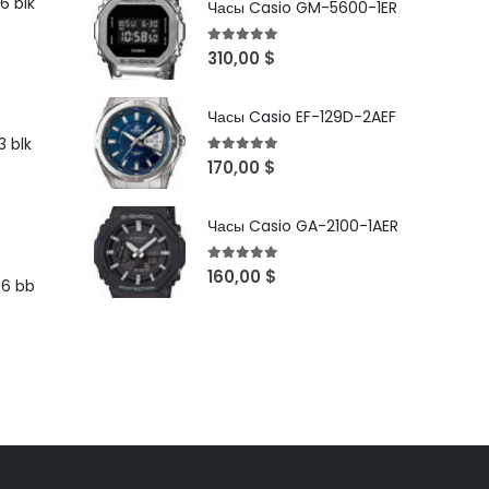
6 blk
Часы Casio GM-5600-1ER
5
out of 5
310,00
$
Часы Casio EF-129D-2AEF
 blk
5
out of 5
170,00
$
Часы Casio GA-2100-1AER
5
out of 5
160,00
$
96 bb