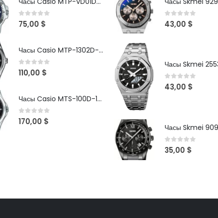
Часы Casio MTP-VD01D-2B
Часы Skmei 929
0
out of 5
0
out of 5
75,00
$
43,00
$
Часы Casio MTP-1302D-1A1VDF
Часы Skmei 2553
0
out of 5
110,00
$
0
out of 5
43,00
$
Часы Casio MTS-100D-1AV
0
out of 5
170,00
$
Часы Skmei 90
0
out of 5
35,00
$