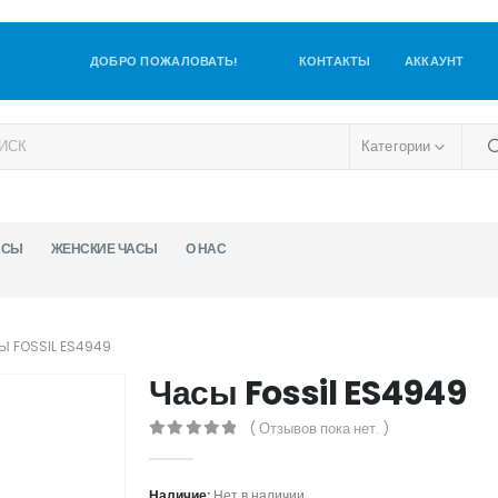
ДОБРО ПОЖАЛОВАТЬ!
КОНТАКТЫ
АККАУНТ
Категории
АСЫ
ЖЕНСКИЕ ЧАСЫ
О НАС
Ы FOSSIL ES4949
Часы Fossil ES4949
( Отзывов пока нет. )
0
out of 5
Наличие:
Нет в наличии