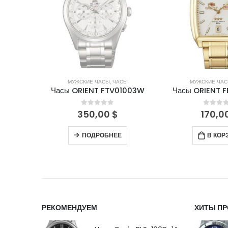
СЫ
МУЖСКИЕ ЧАСЫ
,
ЧАСЫ
МУЖСКИЕ ЧА
0009L9
Часы ORIENT FTV01003W
Часы ORIENT 
5
0
out of 5
0
out 
350,00
$
170,0
ПОДРОБНЕЕ
В КОР
РЕКОМЕНДУЕМ
ХИТЫ П