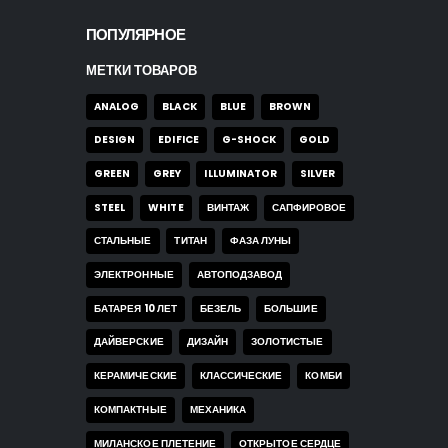
ПОПУЛЯРНОЕ
МЕТКИ ТОВАРОВ
ANALOG
BLACK
BLUE
BROWN
DESIGN
EDIFICE
G-SHOCK
GOLD
GREEN
GREY
ILLUMINATOR
SILVER
STEEL
WHITE
ВИНТАЖ
САПФИРОВОЕ
СТАЛЬНЫЕ
ТИТАН
ФАЗА ЛУНЫ
ЭЛЕКТРОННЫЕ
АВТОПОДЗАВОД
БАТАРЕЯ 10 ЛЕТ
БЕЗЕЛЬ
БОЛЬШИЕ
ДАЙВЕРСКИЕ
ДИЗАЙН
ЗОЛОТИСТЫЕ
КЕРАМИЧЕСКИЕ
КЛАССИЧЕСКИЕ
КОМБИ
КОМПАКТНЫЕ
МЕХАНИКА
МИЛАНСКОЕ ПЛЕТЕНИЕ
ОТКРЫТОЕ СЕРДЦЕ