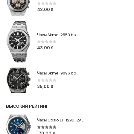
0
out of 5
43,00
$
Часы Skmei 2553 blk
0
out of 5
43,00
$
Часы Skmei 9096 bb
0
out of 5
35,00
$
ВЫСОКИЙ РЕЙТИНГ
Часы Casio EF-129D-2AEF
5
out of 5
170,00
$