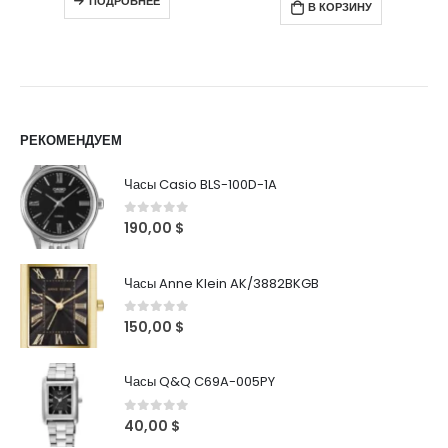
ПОДРОБНЕЕ
В КОРЗИНУ
РЕКОМЕНДУЕМ
Часы Casio BLS-100D-1A
0
out of 5
190,00
$
Часы Anne Klein AK/3882BKGB
0
out of 5
150,00
$
Часы Q&Q C69A-005PY
0
out of 5
40,00
$