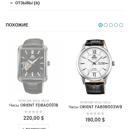
ОТЗЫВЫ (0)
ПОХОЖИЕ
НЕТ В НАЛИЧИИ
МУЖСКИЕ ЧАСЫ
,
ЧАСЫ
МУЖСКИЕ ЧАСЫ
,
ЧАСЫ
Часы ORIENT FDBAD001B
Часы ORIENT FAB0B003W9
220,00
$
0
out of 5
190,00
$
0
out of 5