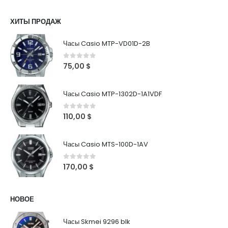
ХИТЫ ПРОДАЖ
Часы Casio MTP-VD01D-2B
0
out of 5
75,00
$
Часы Casio MTP-1302D-1A1VDF
0
out of 5
110,00
$
Часы Casio MTS-100D-1AV
0
out of 5
170,00
$
НОВОЕ
Часы Skmei 9296 blk