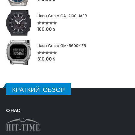
Часы Casio GA-2100-1AER
5
out of 5
160,00
$
Часы Casio GM-5600-1ER
5
out of 5
310,00
$
КРАТКИЙ ОБЗОР
O НАС