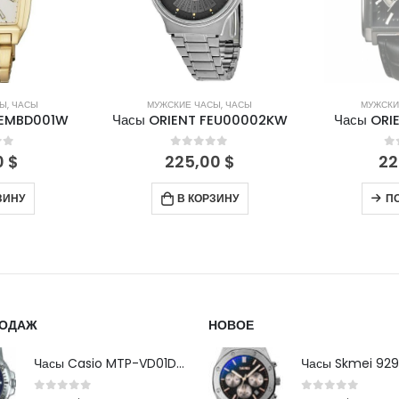
СЫ
,
ЧАСЫ
МУЖСКИЕ ЧАСЫ
,
ЧАСЫ
МУЖСКИ
FEMBD001W
Часы ORIENT FEU00002KW
Часы ORI
of 5
0
out of 5
0
0
$
225,00
$
22
ЗИНУ
В КОРЗИНУ
П
РОДАЖ
НОВОЕ
Часы Casio MTP-VD01D-2B
Часы Skmei 929
0
out of 5
0
out of 5