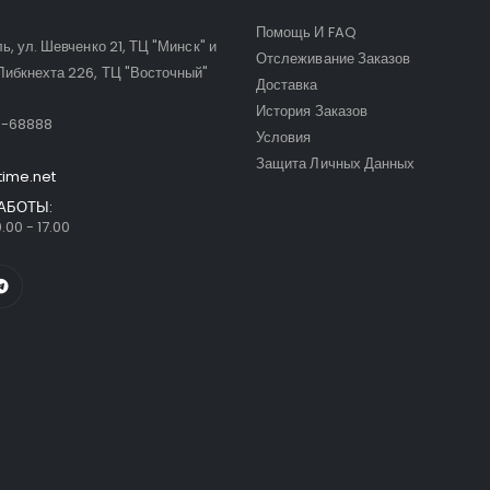
Помощь И FAQ
ль, ул. Шевченко 21, ТЦ "Минск" и
Отслеживание Заказов
Либкнехта 226, ТЦ "Восточный"
Доставка
:
История Заказов
9-68888
Условия
Защита Личных Данных
time.net
АБОТЫ:
.00 - 17.00