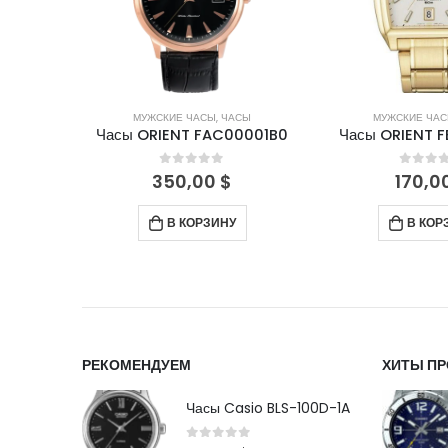
СЫ
МУЖСКИЕ ЧАСЫ
,
ЧАСЫ
МУЖСКИЕ ЧА
0001W0
Часы ORIENT FAC00001B0
Часы ORIENT 
5
0
out of 5
0
out 
350,00
$
170,0
В КОРЗИНУ
В КОР
РЕКОМЕНДУЕМ
ХИТЫ П
Часы Casio BLS-100D-1A
0
out of 5