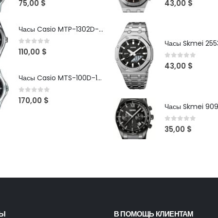
75,00
$
43,00
$
Часы Casio MTP-1302D-1A1VDF
Часы Skmei 2553
0
out of 5
110,00
$
0
out of 5
43,00
$
Часы Casio MTS-100D-1AV
0
out of 5
170,00
$
Часы Skmei 90
0
out of 5
35,00
$
ТЫ
В ПОМОЩЬ КЛИЕНТАМ