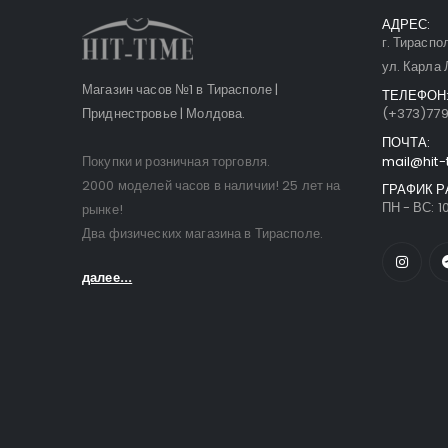
АДРЕС:
г. Тираспо
ул. Карла 
Магазин часов №1 в Тирасполе |
ТЕЛЕФОН
Приднестровье | Молдова.
(+373)77
ПОЧТА:
Покупки и розничная торговля.
mail@hit-
2000 моделей часов в наличии! 25 лет на
ГРАФИК Р
ПН - ВС: 10
рынке!
Два физических магазина в Тирасполе.
далее...