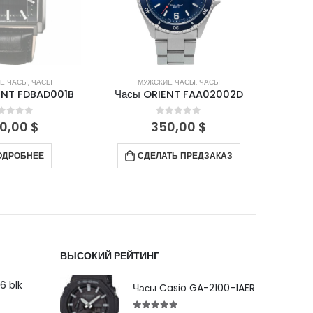
Е ЧАСЫ
,
ЧАСЫ
МУЖСКИЕ ЧАСЫ
,
ЧАСЫ
М
ENT FDBAD001B
Часы ORIENT FAA02002D
Часы 
out of 5
0
out of 5
0,00
$
350,00
$
ОДРОБНЕЕ
СДЕЛАТЬ ПРЕДЗАКАЗ
ВЫСОКИЙ РЕЙТИНГ
6 blk
Часы Casio GA-2100-1AER