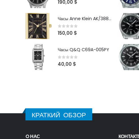
190,00
$
Часы Anne Klein AK/3882BKGB
0
out of 5
150,00
$
Часы Q&Q C69A-005PY
0
out of 5
40,00
$
КРАТКИЙ ОБЗОР
O НАС
КОНТАК