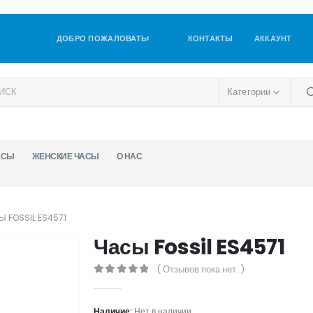
ДОБРО ПОЖАЛОВАТЬ!
КОНТАКТЫ
АККАУНТ
Категории
АСЫ
ЖЕНСКИЕ ЧАСЫ
О НАС
Ы FOSSIL ES4571
Часы Fossil ES4571
( Отзывов пока нет. )
0
out of 5
Наличие:
Нет в наличии