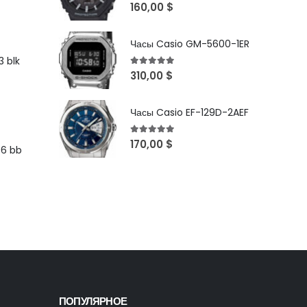
5
out of 5
160,00
$
Часы Casio GM-5600-1ER
 blk
5
out of 5
310,00
$
Часы Casio EF-129D-2AEF
5
out of 5
170,00
$
96 bb
ПОПУЛЯРНОЕ