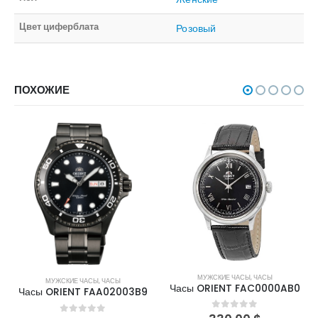
Цвет циферблата
Розовый
ПОХОЖИЕ
МУЖСКИЕ ЧАСЫ
,
ЧАСЫ
МУЖСКИЕ ЧАСЫ
,
ЧАСЫ
Часы ORIENT FAC0000AB0
Часы ORIENT FAA02003B9
0
out of 5