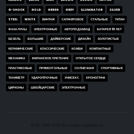
G-SHOCK
GOLD
GREEN
GREY
ILLUMINATOR
SILVER
STEEL
WHITE
ВИНТАЖ
САПФИРОВОЕ
СТАЛЬНЫЕ
ТИТАН
ФАЗА ЛУНЫ
ЭЛЕКТРОННЫЕ
АВТОПОДЗАВОД
БАТАРЕЯ 10 ЛЕТ
БЕЗЕЛЬ
БОЛЬШИЕ
ДАЙВЕРСКИЕ
ДИЗАЙН
ЗОЛОТИСТЫЕ
КЕРАМИЧЕСКИЕ
КЛАССИЧЕСКИЕ
КОМБИ
КОМПАКТНЫЕ
МЕХАНИКА
МИЛАНСКОЕ ПЛЕТЕНИЕ
ОТКРЫТОЕ СЕРДЦЕ
ПЛАСТИКОВЫЕ
ПРЯМОУГОЛЬНЫЕ
СОЛНЕЧНАЯ
СПОРТИВНЫЕ
ТАХИМЕТР
УДАРОПРОЧНЫЕ
УНИСЕКС
ХРОНОГРАФ
ЦИРКОНЫ
ШВЕЙЦАРСКИЕ
ЭЛЕКТРОННЫЕ
© HIT-TIME. 2026. Все права сохраняются