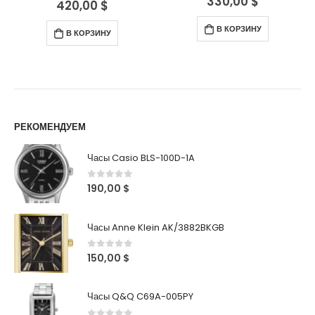
330,00
$
420,00
$
0
out of 5
В КОРЗИНУ
В КОРЗИНУ
РЕКОМЕНДУЕМ
Часы Casio BLS-100D-1A
0
out of 5
190,00
$
Часы Anne Klein AK/3882BKGB
0
out of 5
150,00
$
Часы Q&Q C69A-005PY