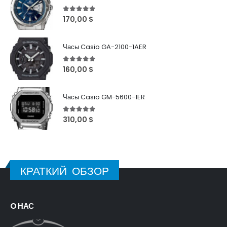
5
out of 5
170,00
$
Часы Casio GA-2100-1AER
5
out of 5
160,00
$
Часы Casio GM-5600-1ER
5
out of 5
310,00
$
КРАТКИЙ ОБЗОР
O НАС