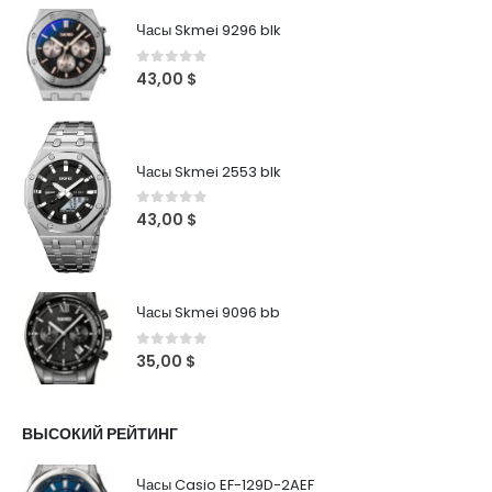
Часы Skmei 9296 blk
0
out of 5
43,00
$
Часы Skmei 2553 blk
0
out of 5
43,00
$
Часы Skmei 9096 bb
0
out of 5
35,00
$
ВЫСОКИЙ РЕЙТИНГ
Часы Casio EF-129D-2AEF