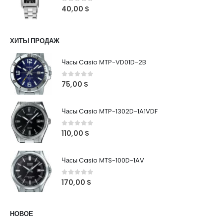
0
out of 5
40,00
$
ХИТЫ ПРОДАЖ
Часы Casio MTP-VD01D-2B
0
out of 5
75,00
$
Часы Casio MTP-1302D-1A1VDF
0
out of 5
110,00
$
Часы Casio MTS-100D-1AV
0
out of 5
170,00
$
НОВОЕ