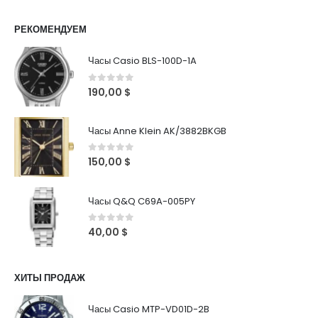
РЕКОМЕНДУЕМ
Часы Casio BLS-100D-1A
0
out of 5
190,00
$
Часы Anne Klein AK/3882BKGB
0
out of 5
150,00
$
Часы Q&Q C69A-005PY
0
out of 5
40,00
$
ХИТЫ ПРОДАЖ
Часы Casio MTP-VD01D-2B