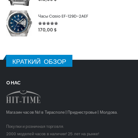
310,00
$
Часы Casio EF-129D-2AEF
5
out of 5
170,00
$
КРАТКИЙ ОБЗОР
O НАС
Магазин часов №1 в Тирасполе | Приднестровье | Молдова.
Покупки и розничная торговля.
2000 моделей часов в наличии! 25 лет на рынке!