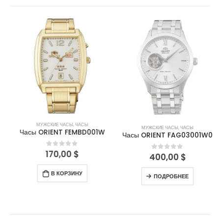
НЕТ В НАЛИЧИИ
МУЖСКИЕ ЧАСЫ
,
ЧАСЫ
МУЖСКИЕ ЧАСЫ
,
ЧАСЫ
Часы ORIENT FEMBD001W
Часы ORIENT FAG03001W0
170,00
$
0
out of 5
400,00
$
0
out of 5
В КОРЗИНУ
ПОДРОБНЕЕ