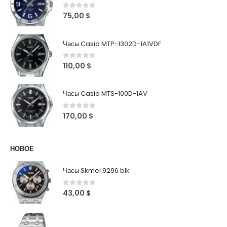
0
out of 5
75,00
$
Часы Casio MTP-1302D-1A1VDF
0
out of 5
110,00
$
Часы Casio MTS-100D-1AV
0
out of 5
170,00
$
НОВОЕ
Часы Skmei 9296 blk
0
out of 5
43,00
$