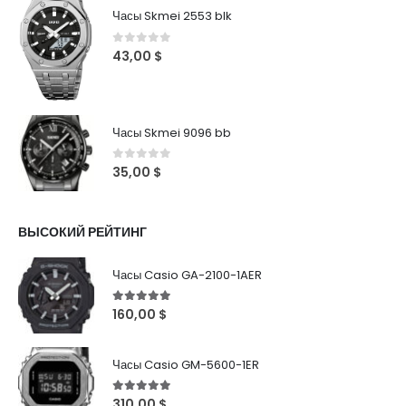
Часы Skmei 2553 blk
0
out of 5
43,00
$
Часы Skmei 9096 bb
0
out of 5
35,00
$
ВЫСОКИЙ РЕЙТИНГ
Часы Casio GA-2100-1AER
5
out of 5
160,00
$
Часы Casio GM-5600-1ER
5
out of 5