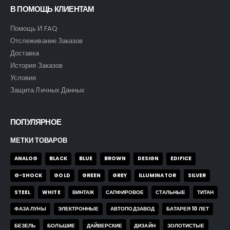
В ПОМОЩЬ КЛИЕНТАМ
Помощь И FAQ
Отслеживание Заказов
Доставка
История Заказов
Условия
Защита Личных Данных
ПОПУЛЯРНОЕ
МЕТКИ ТОВАРОВ
ANALOG
BLACK
BLUE
BROWN
DESIGN
EDIFICE
G-SHOCK
GOLD
GREEN
GREY
ILLUMINATOR
SILVER
STEEL
WHITE
ВИНТАЖ
САПФИРОВОЕ
СТАЛЬНЫЕ
ТИТАН
ФАЗА ЛУНЫ
ЭЛЕКТРОННЫЕ
АВТОПОДЗАВОД
БАТАРЕЯ 10 ЛЕТ
БЕЗЕЛЬ
БОЛЬШИЕ
ДАЙВЕРСКИЕ
ДИЗАЙН
ЗОЛОТИСТЫЕ