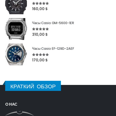
5
out of 5
160,00
$
Часы Casio GM-5600-1ER
5
out of 5
310,00
$
Часы Casio EF-129D-2AEF
5
out of 5
170,00
$
КРАТКИЙ ОБЗОР
O НАС