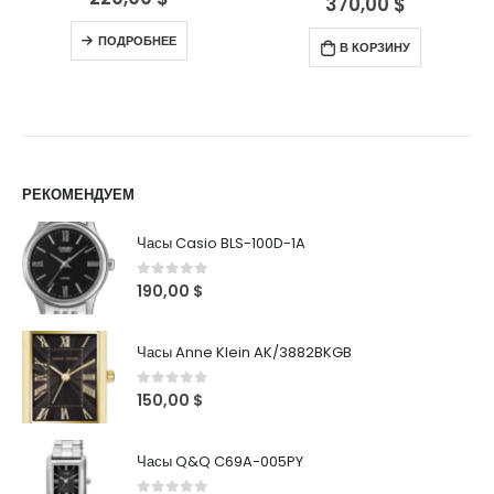
370,00
$
ПОДРОБНЕЕ
В КОРЗИНУ
РЕКОМЕНДУЕМ
Часы Casio BLS-100D-1A
0
out of 5
190,00
$
Часы Anne Klein AK/3882BKGB
0
out of 5
150,00
$
Часы Q&Q C69A-005PY