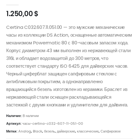
0
out of 5
1.250,00
$
Certina C032.607.11.051.00 — это мужские механические
часы из коллекции DS Action, оснащенные автоматическим
механизмом Powermatic 80 с 80-часовым запасом хода.
Корпус диаметром 43 мм выполнен из нержавеющей стали
316L и обладает водозащитой до 300 метров, что
соответствует стандарту ISO 6425 для дайверских часов.
Черный циферблат защищен сапфировым стеклом с
антибликовым покрытием, а однонаправленно
вращающийся безель изготовлен из керамики. Браслет из
нержавеющей стали оснащен раскладывающейся
застежкой с двумя кнопками и удлинителем для дайвинга.
Наличие:
В наличии
Артикул:
часы-certina-c032-607-11-051-00
Метки:
Analog
,
Black
,
безель
,
дайверские
,
классические
,
Сапфировое