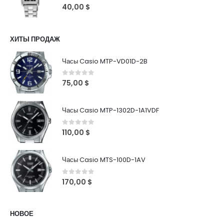
0
out of 5
40,00
$
ХИТЫ ПРОДАЖ
Часы Casio MTP-VD01D-2B
0
out of 5
75,00
$
Часы Casio MTP-1302D-1A1VDF
0
out of 5
110,00
$
Часы Casio MTS-100D-1AV
0
out of 5
170,00
$
НОВОЕ