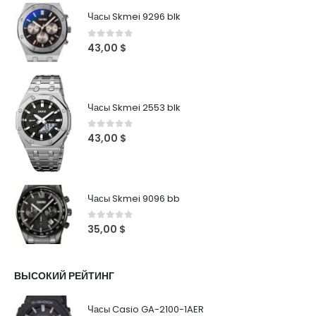
Часы Skmei 9296 blk
0
out of 5
43,00
$
Часы Skmei 2553 blk
0
out of 5
43,00
$
Часы Skmei 9096 bb
0
out of 5
35,00
$
ВЫСОКИЙ РЕЙТИНГ
Часы Casio GA-2100-1AER