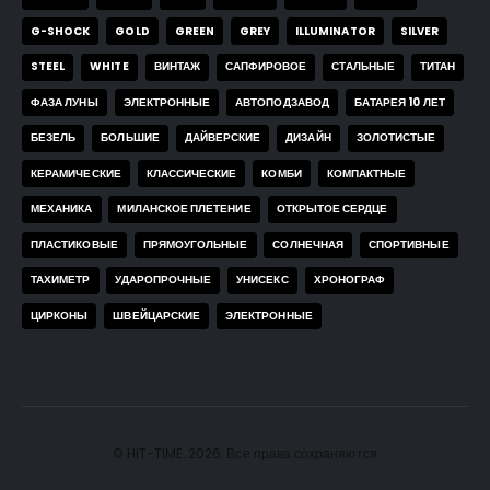
G-SHOCK
GOLD
GREEN
GREY
ILLUMINATOR
SILVER
STEEL
WHITE
ВИНТАЖ
САПФИРОВОЕ
СТАЛЬНЫЕ
ТИТАН
ФАЗА ЛУНЫ
ЭЛЕКТРОННЫЕ
АВТОПОДЗАВОД
БАТАРЕЯ 10 ЛЕТ
БЕЗЕЛЬ
БОЛЬШИЕ
ДАЙВЕРСКИЕ
ДИЗАЙН
ЗОЛОТИСТЫЕ
КЕРАМИЧЕСКИЕ
КЛАССИЧЕСКИЕ
КОМБИ
КОМПАКТНЫЕ
МЕХАНИКА
МИЛАНСКОЕ ПЛЕТЕНИЕ
ОТКРЫТОЕ СЕРДЦЕ
ПЛАСТИКОВЫЕ
ПРЯМОУГОЛЬНЫЕ
СОЛНЕЧНАЯ
СПОРТИВНЫЕ
ТАХИМЕТР
УДАРОПРОЧНЫЕ
УНИСЕКС
ХРОНОГРАФ
ЦИРКОНЫ
ШВЕЙЦАРСКИЕ
ЭЛЕКТРОННЫЕ
© HIT-TIME. 2026. Все права сохраняются