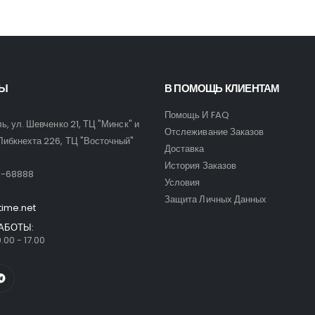
ТЫ
В ПОМОЩЬ КЛИЕНТАМ
Помощь И FAQ
ль, ул. Шевченко 21, ТЦ "Минск" и
Отслеживание Заказов
Либкнехта 226, ТЦ "Восточный"
Доставка
:
История Заказов
9-68888
Условия
Защита Личных Данных
time.net
АБОТЫ:
.00 - 17.00