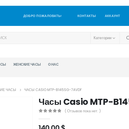
ДОБРО ПОЖАЛОВАТЬ!
КОНТАКТЫ
АККАУНТ
Категории
АСЫ
ЖЕНСКИЕ ЧАСЫ
О НАС
ИЕ ЧАСЫ
ЧАСЫ CASIO MTP-B145SG-7AVDF
Часы Casio MTP-B1
( Отзывов пока нет. )
0
out of 5
140,00
$