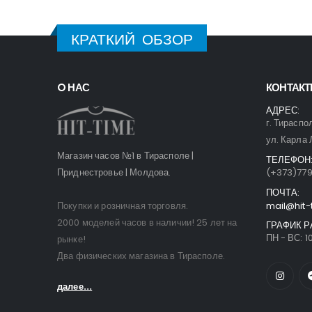
КРАТКИЙ ОБЗОР
O НАС
КОНТАК
АДРЕС:
г. Тираспо
ул. Карла 
Магазин часов №1 в Тирасполе |
ТЕЛЕФОН
Приднестровье | Молдова.
(+373)77
ПОЧТА:
Покупки и розничная торговля.
mail@hit-
2000 моделей часов в наличии! 25 лет на
ГРАФИК Р
ПН - ВС: 10
рынке!
Два физических магазина в Тирасполе.
далее...