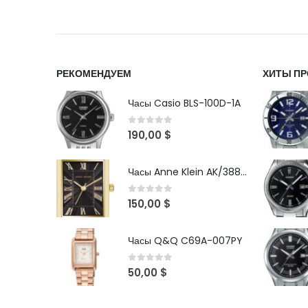
РЕКОМЕНДУЕМ
ХИТЫ П
Часы Casio BLS-100D-1A
0
out of 5
190,00
$
Часы Anne Klein AK/3882BKGB
0
out of 5
150,00
$
Часы Q&Q C69A-007PY
0
out of 5
50,00
$