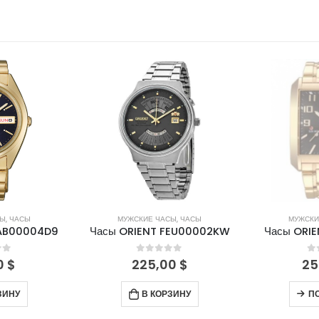
НЕТ 
СЫ
,
ЧАСЫ
МУЖСКИЕ ЧАСЫ
,
ЧАСЫ
МУЖСКИ
FAB00004D9
Часы ORIENT FEU00002KW
Часы ORIE
of 5
0
out of 5
0
0
$
225,00
$
25
ЗИНУ
В КОРЗИНУ
П