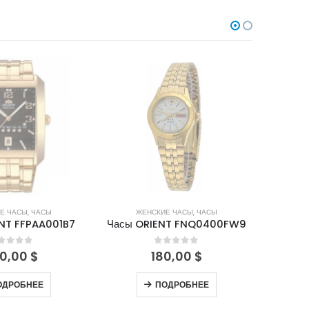
В НАЛИЧИИ
НЕТ В НАЛИЧИИ
Е ЧАСЫ
,
ЧАСЫ
ЖЕНСКИЕ ЧАСЫ
,
ЧАСЫ
Ж
NT FFPAA001B7
Часы ORIENT FNQ0400FW9
Часы 
out of 5
0
out of 5
0,00
$
180,00
$
ОДРОБНЕЕ
ПОДРОБНЕЕ