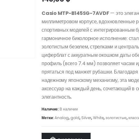
Casio MTP-B145SG-7AVDF
— это элега
миллиметровом корпусе, вдохновленные ре
спортивных моделей с интегрированным б
гармоничное биколорное исполнение: стал
золотистым безелем, стрелками и центра
циферблат с аккуратным окошком даты обе
профиль (всего 7.4 мм) позволяет часам и
прятаться под манжет рубашки. Благодаря
надежному японскому механизму, эта моде
аксессуар на каждый день, сочетающий в 
элегантность.
Наличие:
В наличии
Метки:
Analog
,
gold
,
Silver
,
White
,
золотистые
,
класс