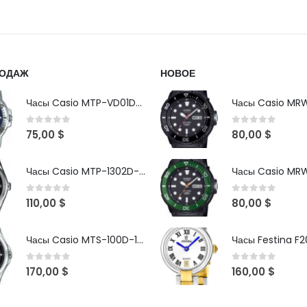
РОДАЖ
НОВОЕ
Часы Casio MTP-VD01D-2B
0
out of 5
0
out of 5
75,00
$
80,00
$
Часы Casio MTP-1302D-1A1VDF
0
out of 5
0
out of 5
110,00
$
80,00
$
Часы Casio MTS-100D-1AV
Часы Festina F2
0
out of 5
0
out of 5
170,00
$
160,00
$