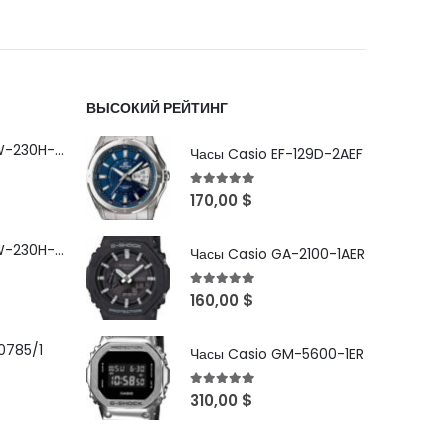
ВЫСОКИЙ РЕЙТИНГ
Часы Casio MRW-230H-1E1VDF
Часы Casio EF-129D-2AEF
5
out of 5
170,00
$
Часы Casio MRW-230H-1E3VDF
Часы Casio GA-2100-1AER
5
out of 5
160,00
$
0785/1
Часы Casio GM-5600-1ER
5
out of 5
310,00
$