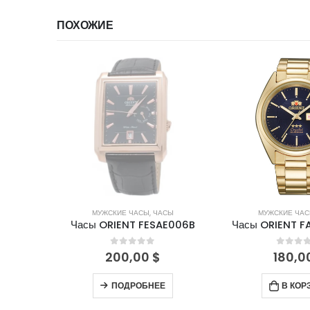
ПОХОЖИЕ
ИИ
НЕТ В НАЛИЧИИ
СЫ
МУЖСКИЕ ЧАСЫ
,
ЧАСЫ
МУЖСКИЕ ЧА
D001B
Часы ORIENT FESAE006B
Часы ORIENT 
5
0
out of 5
0
out 
200,00
$
180,0
ПОДРОБНЕЕ
В КОР