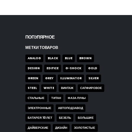
ПОПУЛЯРНОЕ
МЕТКИ ТОВАРОВ
ANALOG
BLACK
BLUE
BROWN
DESIGN
EDIFICE
G-SHOCK
GOLD
GREEN
GREY
ILLUMINATOR
SILVER
STEEL
WHITE
ВИНТАЖ
САПФИРОВОЕ
СТАЛЬНЫЕ
ТИТАН
ФАЗА ЛУНЫ
ЭЛЕКТРОННЫЕ
АВТОПОДЗАВОД
БАТАРЕЯ 10 ЛЕТ
БЕЗЕЛЬ
БОЛЬШИЕ
ДАЙВЕРСКИЕ
ДИЗАЙН
ЗОЛОТИСТЫЕ