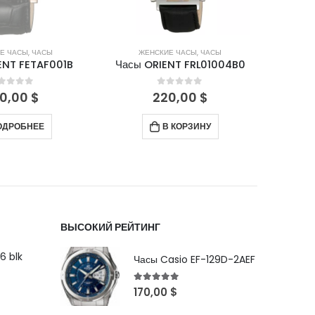
Е ЧАСЫ
,
ЧАСЫ
ЖЕНСКИЕ ЧАСЫ
,
ЧАСЫ
Ж
ENT FETAF001B
Часы ORIENT FRL01004B0
Часы 
out of 5
0
out of 5
0,00
$
220,00
$
ОДРОБНЕЕ
В КОРЗИНУ
ВЫСОКИЙ РЕЙТИНГ
6 blk
Часы Casio EF-129D-2AEF
5
out of 5
170,00
$