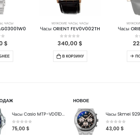
СЫ
,
ЧАСЫ
МУЖСКИЕ ЧАСЫ
,
ЧАСЫ
МУЖСКИ
FAG03001W0
Часы ORIENT FEV0V002TH
Часы ORI
of 5
0
out of 5
0
00
$
340,00
$
22
БНЕЕ
В КОРЗИНУ
П
РОДАЖ
НОВОЕ
Часы Casio MTP-VD01D-2B
Часы Skmei 929
0
out of 5
0
out of 5
75,00
$
43,00
$