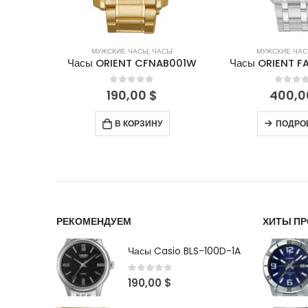
СЫ
МУЖСКИЕ ЧАСЫ
,
ЧАСЫ
МУЖСКИЕ ЧА
B003W9
Часы ORIENT CFNAB001W
Часы ORIENT 
5
0
out of 5
0
out 
190,00
$
400,
В КОРЗИНУ
ПОДРО
РЕКОМЕНДУЕМ
ХИТЫ П
Часы Casio BLS-100D-1A
0
out of 5
190,00
$