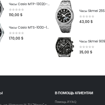
Часы Casio MTP-1302D-1A1VDF
Часы Skmei 2553
0
out of 5
110,00
$
0
out of 5
43,00
$
Часы Casio MTS-100D-1AV
0
out of 5
170,00
$
Часы Skmei 90
0
out of 5
35,00
$
ТЫ
В ПОМОЩЬ КЛИЕНТАМ
Помощь И FAQ
ль, ул. Шевченко 21, ТЦ "Минск" и