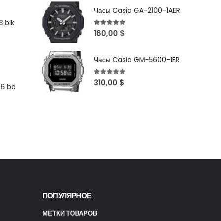
Часы Casio GA-2100-1AER
 blk
5
out of 5
160,00
$
Часы Casio GM-5600-1ER
5
out of 5
310,00
$
96 bb
ПОПУЛЯРНОЕ
МЕТКИ ТОВАРОВ