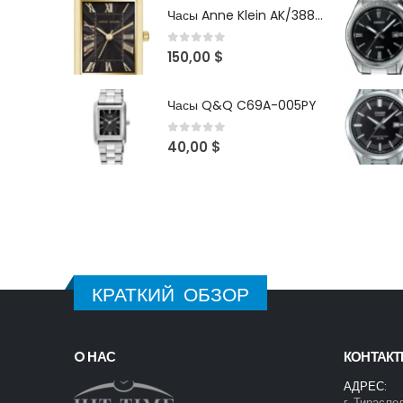
Часы Anne Klein AK/3882BKGB
0
out of 5
150,00
$
Часы Q&Q C69A-005PY
0
out of 5
40,00
$
КРАТКИЙ ОБЗОР
O НАС
КОНТАК
АДРЕС:
г. Тираспо