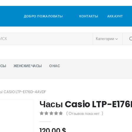
ДОБРО ПОЖАЛОВАТЬ!
КОНТАКТЫ
АККАУНТ
Категории
АСЫ
ЖЕНСКИЕ ЧАСЫ
О НАС
Ы CASIO LTP-E176D-4AVDF
Часы Casio LTP-E17
( Отзывов пока нет. )
0
out of 5
120,00
$