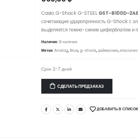
Casio G-Shock G-STEEL
GST-B100D-2A
сочетающие ударопрочность G-Shock с эл
выделяется темно-синим циферблатом и п
Наличие:
В наличии
Метки:
Analog
,
Blue
,
g-shock
,
дайверские
,
классичес
Срок 2-7 дней
СДЕЛАТЬ ПРЕДЗАКАЗ
ДОБАВИТЬ В СПИСО