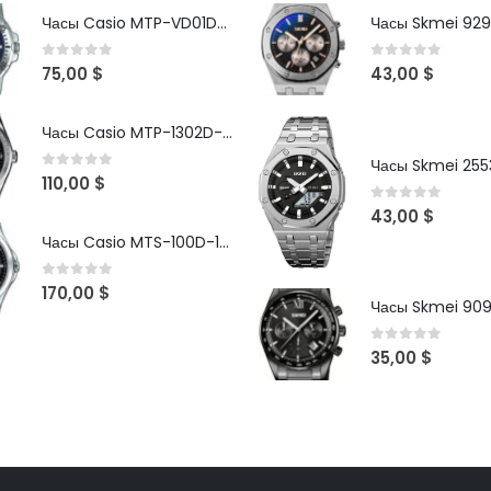
Часы Casio MTP-VD01D-2B
Часы Skmei 929
0
out of 5
0
out of 5
75,00
$
43,00
$
Часы Casio MTP-1302D-1A1VDF
Часы Skmei 2553
0
out of 5
110,00
$
0
out of 5
43,00
$
Часы Casio MTS-100D-1AV
0
out of 5
170,00
$
Часы Skmei 90
0
out of 5
35,00
$