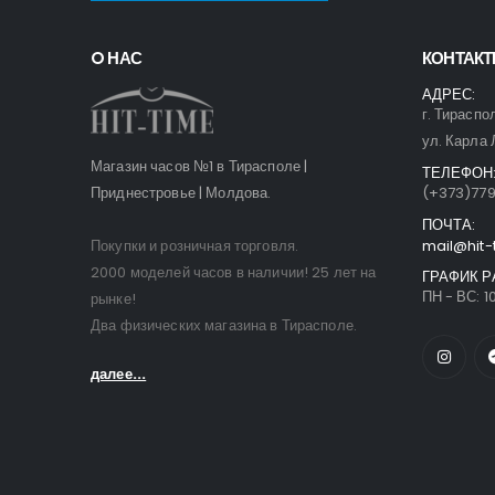
O НАС
КОНТАК
АДРЕС:
г. Тираспо
ул. Карла 
Магазин часов №1 в Тирасполе |
ТЕЛЕФОН
Приднестровье | Молдова.
(+373)77
ПОЧТА:
Покупки и розничная торговля.
mail@hit-
2000 моделей часов в наличии! 25 лет на
ГРАФИК Р
ПН - ВС: 10
рынке!
Два физических магазина в Тирасполе.
далее...