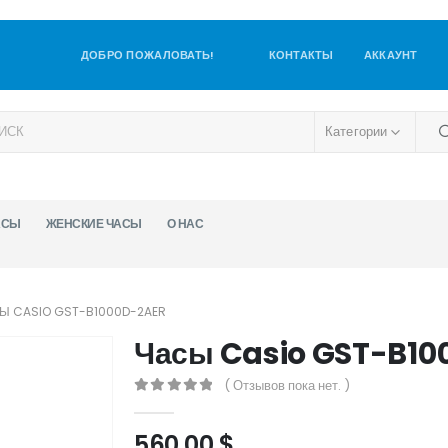
ДОБРО ПОЖАЛОВАТЬ!
КОНТАКТЫ
АККАУНТ
Категории
АСЫ
ЖЕНСКИЕ ЧАСЫ
О НАС
Ы CASIO GST-B1000D-2AER
Часы Casio GST-B10
( Отзывов пока нет. )
0
out of 5
560,00
$