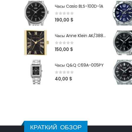
Часы Casio BLS-100D-1A
0
out of 5
190,00
$
Часы Anne Klein AK/3882BKGB
0
out of 5
150,00
$
Часы Q&Q C69A-005PY
0
out of 5
40,00
$
КРАТКИЙ ОБЗОР