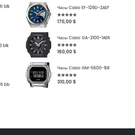
6 blk
Часы Casio EF-129D-2AEF
5
out of 5
170,00
$
Часы Casio GA-2100-1AER
 blk
5
out of 5
160,00
$
Часы Casio GM-5600-1ER
5
out of 5
310,00
$
96 bb