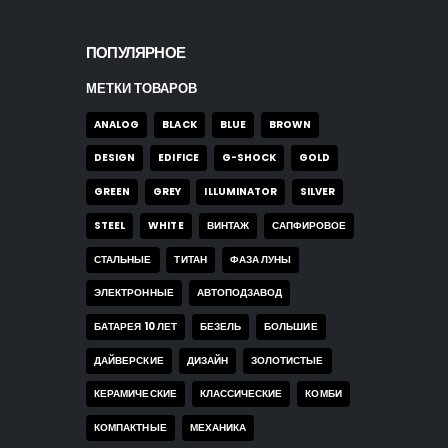
ПОПУЛЯРНОЕ
МЕТКИ ТОВАРОВ
ANALOG
BLACK
BLUE
BROWN
DESIGN
EDIFICE
G-SHOCK
GOLD
GREEN
GREY
ILLUMINATOR
SILVER
STEEL
WHITE
ВИНТАЖ
САПФИРОВОЕ
СТАЛЬНЫЕ
ТИТАН
ФАЗА ЛУНЫ
ЭЛЕКТРОННЫЕ
АВТОПОДЗАВОД
БАТАРЕЯ 10 ЛЕТ
БЕЗЕЛЬ
БОЛЬШИЕ
ДАЙВЕРСКИЕ
ДИЗАЙН
ЗОЛОТИСТЫЕ
КЕРАМИЧЕСКИЕ
КЛАССИЧЕСКИЕ
КОМБИ
КОМПАКТНЫЕ
МЕХАНИКА