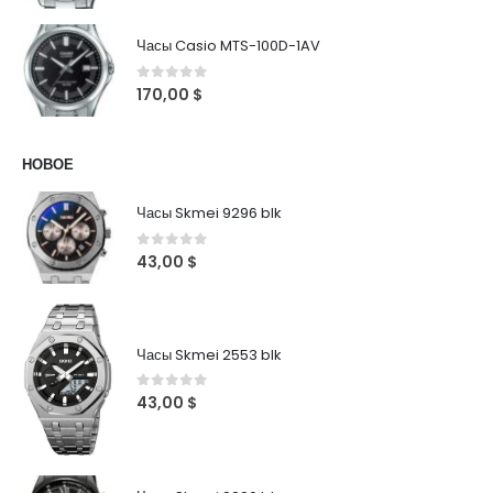
Часы Casio MTS-100D-1AV
0
out of 5
170,00
$
НОВОЕ
Часы Skmei 9296 blk
0
out of 5
43,00
$
Часы Skmei 2553 blk
0
out of 5
43,00
$