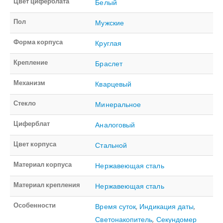
Цвет циферблата
Белый
Пол
Мужские
Форма корпуса
Круглая
Крепление
Браслет
Механизм
Кварцевый
Стекло
Минеральное
Циферблат
Аналоговый
Цвет корпуса
Стальной
Материал корпуса
Нержавеющая сталь
Материал крепления
Нержавеющая сталь
Особенности
Время суток
,
Индикация даты
,
Светонакопитель
,
Секундомер