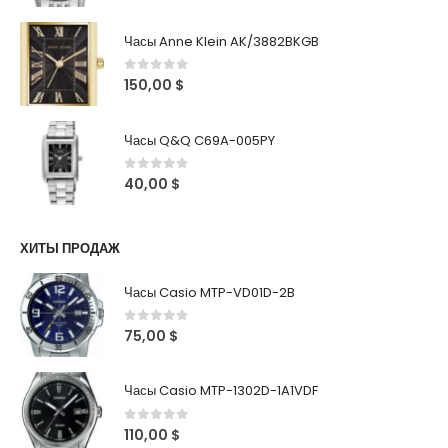
Часы Anne Klein AK/3882BKGB
0
out of 5
150,00
$
Часы Q&Q C69A-005PY
0
out of 5
40,00
$
ХИТЫ ПРОДАЖ
Часы Casio MTP-VD01D-2B
0
out of 5
75,00
$
Часы Casio MTP-1302D-1A1VDF
0
out of 5
110,00
$