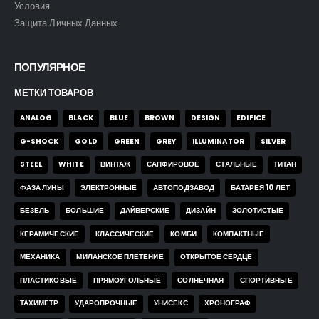
Условия
Защита Личных Данных
ПОПУЛЯРНОЕ
МЕТКИ ТОВАРОВ
ANALOG
BLACK
BLUE
BROWN
DESIGN
EDIFICE
G-SHOCK
GOLD
GREEN
GREY
ILLUMINATOR
SILVER
STEEL
WHITE
ВИНТАЖ
САПФИРОВОЕ
СТАЛЬНЫЕ
ТИТАН
ФАЗА ЛУНЫ
ЭЛЕКТРОННЫЕ
АВТОПОДЗАВОД
БАТАРЕЯ 10 ЛЕТ
БЕЗЕЛЬ
БОЛЬШИЕ
ДАЙВЕРСКИЕ
ДИЗАЙН
ЗОЛОТИСТЫЕ
КЕРАМИЧЕСКИЕ
КЛАССИЧЕСКИЕ
КОМБИ
КОМПАКТНЫЕ
МЕХАНИКА
МИЛАНСКОЕ ПЛЕТЕНИЕ
ОТКРЫТОЕ СЕРДЦЕ
ПЛАСТИКОВЫЕ
ПРЯМОУГОЛЬНЫЕ
СОЛНЕЧНАЯ
СПОРТИВНЫЕ
ТАХИМЕТР
УДАРОПРОЧНЫЕ
УНИСЕКС
ХРОНОГРАФ