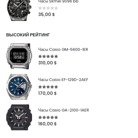
Часы Skmei 9096 bb
0
out of 5
35,00
$
ВЫСОКИЙ РЕЙТИНГ
Часы Casio GM-5600-1ER
5
out of 5
310,00
$
Часы Casio EF-129D-2AEF
5
out of 5
170,00
$
Часы Casio GA-2100-1AER
5
out of 5
160,00
$