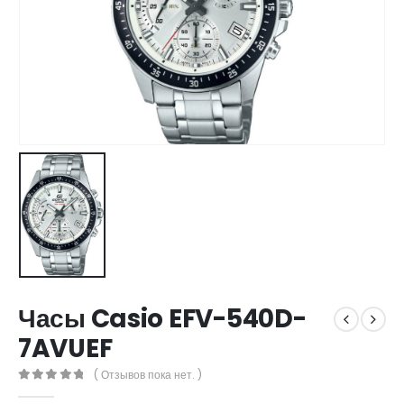
Часы Casio EFV-540D-
7AVUEF
( Отзывов пока нет. )
0
out of 5