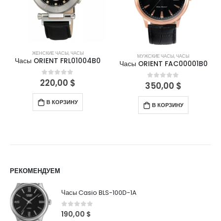
ЖЕНСКИЕ ЧАСЫ
,
ЧАСЫ
МУЖСКИЕ ЧАСЫ
,
ЧАСЫ
Часы ORIENT FRL01004B0
Часы ORIENT FAC00001B0
220,00
$
0
out of 5
350,00
$
0
out of 5
В КОРЗИНУ
В КОРЗИНУ
РЕКОМЕНДУЕМ
Часы Casio BLS-100D-1A
0
out of 5
190,00
$