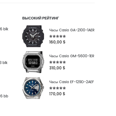
ВЫСОКИЙ РЕЙТИНГ
6 blk
Часы Casio GA-2100-1AER
5
out of 5
160,00
$
Часы Casio GM-5600-1ER
 blk
5
out of 5
310,00
$
Часы Casio EF-129D-2AEF
5
out of 5
170,00
$
96 bb