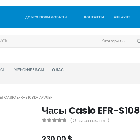
ДОБРО ПОЖАЛОВАТЬ!
КОНТАКТЫ
АККАУНТ
Категории
АСЫ
ЖЕНСКИЕ ЧАСЫ
О НАС
Ы CASIO EFR-S108D-7AVUEF
Часы Casio EFR-S10
( Отзывов пока нет. )
0
out of 5
230,00
$