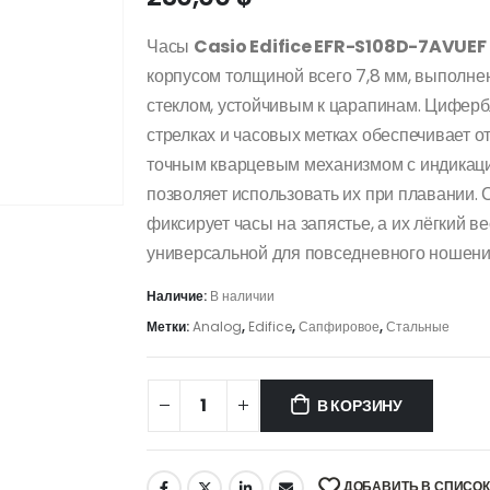
Часы
Casio Edifice EFR-S108D-7AVUEF
корпусом толщиной всего 7,8 мм, выполн
стеклом, устойчивым к царапинам. Циферб
стрелках и часовых метках обеспечивает 
точным кварцевым механизмом с индикацие
позволяет использовать их при плавании. 
фиксирует часы на запястье, а их лёгкий в
универсальной для повседневного ношени
Наличие:
В наличии
Метки:
Analog
,
Edifice
,
Сапфировое
,
Стальные
В КОРЗИНУ
ДОБАВИТЬ В СПИСО