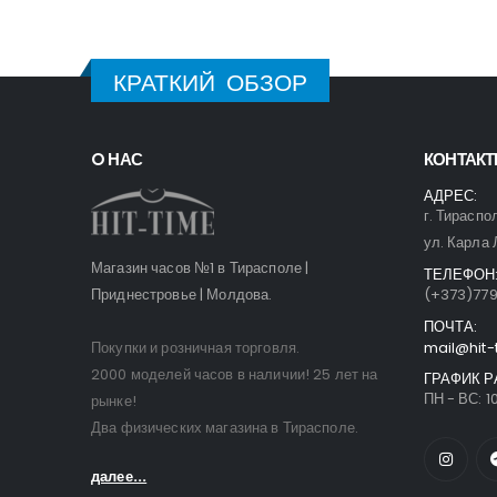
КРАТКИЙ ОБЗОР
O НАС
КОНТАК
АДРЕС:
г. Тираспо
ул. Карла 
Магазин часов №1 в Тирасполе |
ТЕЛЕФОН
Приднестровье | Молдова.
(+373)77
ПОЧТА:
Покупки и розничная торговля.
mail@hit-
2000 моделей часов в наличии! 25 лет на
ГРАФИК Р
ПН - ВС: 10
рынке!
Два физических магазина в Тирасполе.
далее...