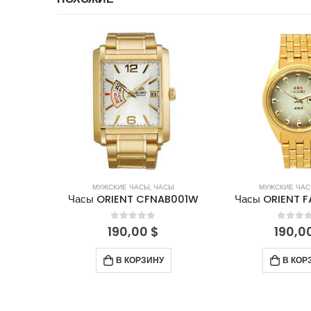
НЕТ В НА
СЫ
МУЖСКИЕ ЧАСЫ
,
ЧАСЫ
ЖЕНСКИЕ ЧА
AB001W
Часы ORIENT FAB00001P9
Часы ORIENT 
5
0
out of 5
0
out 
190,00
$
160,0
В КОРЗИНУ
ПОДРО