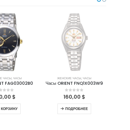
В НАЛИЧИИ
Е ЧАСЫ
,
ЧАСЫ
МУЖСКИЕ ЧАСЫ
,
ЧАСЫ
М
NT FNQ1X003W9
Часы ORIENT FEMBD001W
Часы 
out of 5
0
out of 5
0,00
$
170,00
$
ОДРОБНЕЕ
В КОРЗИНУ