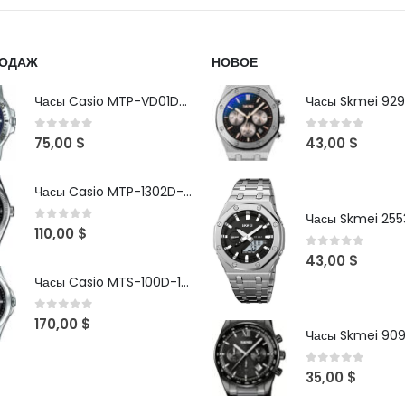
РОДАЖ
НОВОЕ
Часы Casio MTP-VD01D-2B
Часы Skmei 929
0
out of 5
0
out of 5
75,00
$
43,00
$
Часы Casio MTP-1302D-1A1VDF
Часы Skmei 2553
0
out of 5
110,00
$
0
out of 5
43,00
$
Часы Casio MTS-100D-1AV
0
out of 5
170,00
$
Часы Skmei 90
0
out of 5
35,00
$