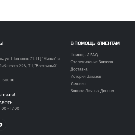
ТЫ
В ПОМОЩЬ КЛИЕНТАМ
Помощь И FAQ
ль, ул. Шевченко 21, ТЦ "Минск" и
Отслеживание Заказов
Либкнехта 226, ТЦ "Восточный"
Доставка
:
История Заказов
9-68888
Условия
Защита Личных Данных
time.net
АБОТЫ:
.00 - 17.00