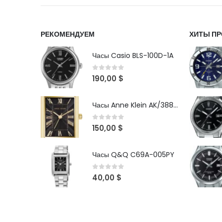
РЕКОМЕНДУЕМ
ХИТЫ П
Часы Casio BLS-100D-1A
0
out of 5
190,00
$
Часы Anne Klein AK/3882BKGB
0
out of 5
150,00
$
Часы Q&Q C69A-005PY
0
out of 5
40,00
$