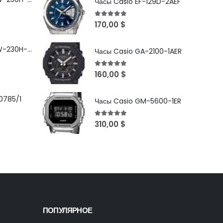
Часы Casio EF-129D-2AEF
5
out of 5
170,00
$
Часы Casio MRW-230H-1E3VDF
Часы Casio GA-2100-1AER
5
out of 5
160,00
$
0785/1
Часы Casio GM-5600-1ER
5
out of 5
310,00
$
ПОПУЛЯРНОЕ