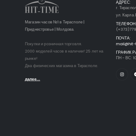
АДРЕС:
г. Тираспо
ул. Карла 
Магазин часов №1 в Тирасполе |
ТЕЛЕФОН
Приднестровье | Молдова.
(+373)77
ПОЧТА:
Покупки и розничная торговля.
mail@hit-
2000 моделей часов в наличии! 25 лет на
ГРАФИК Р
ПН - ВС: 10
рынке!
Два физических магазина в Тирасполе.
далее...