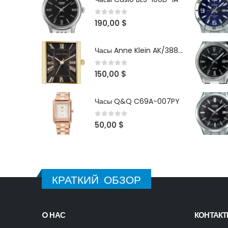
0
out of 5
190,00
$
Часы Anne Klein AK/3882BKGB
0
out of 5
150,00
$
Часы Q&Q C69A-007PY
0
out of 5
50,00
$
КРАТКИЙ ОБЗОР
O НАС
КОНТАК