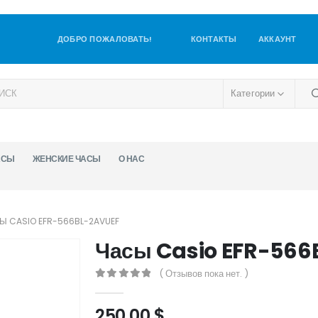
ДОБРО ПОЖАЛОВАТЬ!
КОНТАКТЫ
АККАУНТ
Категории
АСЫ
ЖЕНСКИЕ ЧАСЫ
О НАС
Ы CASIO EFR-566BL-2AVUEF
Часы Casio EFR-566
( Отзывов пока нет. )
0
out of 5
250,00
$