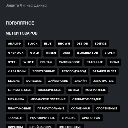
Защита Личных Данных
ПОПУЛЯРНОЕ
МЕТКИ ТОВАРОВ
ANALOG
BLACK
BLUE
BROWN
DESIGN
EDIFICE
G-SHOCK
GOLD
GREEN
GREY
ILLUMINATOR
SILVER
STEEL
WHITE
ВИНТАЖ
САПФИРОВОЕ
СТАЛЬНЫЕ
ТИТАН
ФАЗА ЛУНЫ
ЭЛЕКТРОННЫЕ
АВТОПОДЗАВОД
БАТАРЕЯ 10 ЛЕТ
БЕЗЕЛЬ
БОЛЬШИЕ
ДАЙВЕРСКИЕ
ДИЗАЙН
ЗОЛОТИСТЫЕ
КЕРАМИЧЕСКИЕ
КЛАССИЧЕСКИЕ
КОМБИ
КОМПАКТНЫЕ
МЕХАНИКА
МИЛАНСКОЕ ПЛЕТЕНИЕ
ОТКРЫТОЕ СЕРДЦЕ
ПЛАСТИКОВЫЕ
ПРЯМОУГОЛЬНЫЕ
СОЛНЕЧНАЯ
СПОРТИВНЫЕ
ТАХИМЕТР
УДАРОПРОЧНЫЕ
УНИСЕКС
ХРОНОГРАФ
ЦИРКОНЫ
ШВЕЙЦАРСКИЕ
ЭЛЕКТРОННЫЕ