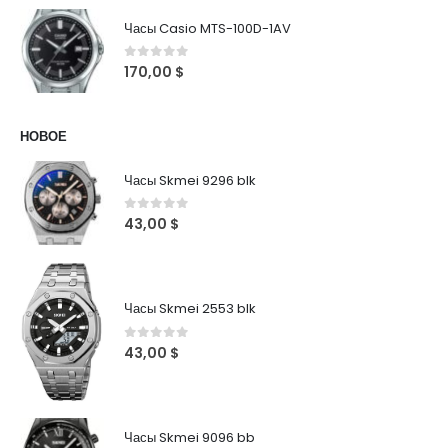
Часы Casio MTS-100D-1AV
0
out of 5
170,00
$
НОВОЕ
Часы Skmei 9296 blk
0
out of 5
43,00
$
Часы Skmei 2553 blk
0
out of 5
43,00
$
Часы Skmei 9096 bb