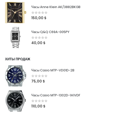
Часы Anne Klein AK/3882BKGB
0
out of 5
150,00
$
Часы Q&Q C69A-005PY
0
out of 5
40,00
$
ХИТЫ ПРОДАЖ
Часы Casio MTP-VD01D-2B
0
out of 5
75,00
$
Часы Casio MTP-1302D-1A1VDF
0
out of 5
110,00
$