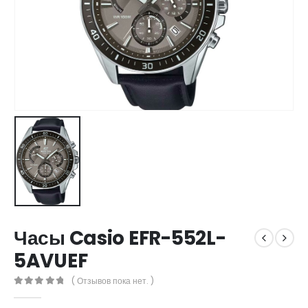
Часы Casio EFR-552L-
5AVUEF
( Отзывов пока нет. )
0
out of 5