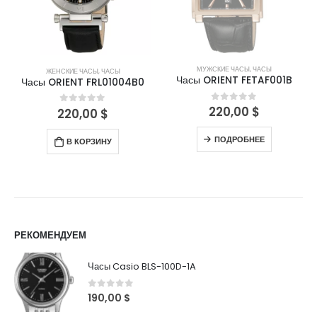
МУЖСКИЕ ЧАСЫ
,
ЧАСЫ
ЖЕНСКИЕ ЧАСЫ
,
ЧАСЫ
Часы ORIENT FETAF001B
Часы ORIENT FRL01004B0
220,00
$
0
out of 5
220,00
$
0
out of 5
ПОДРОБНЕЕ
В КОРЗИНУ
РЕКОМЕНДУЕМ
Часы Casio BLS-100D-1A
0
out of 5
190,00
$