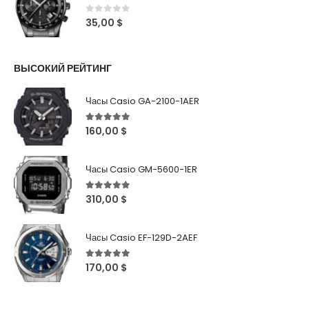
0
out of 5
35,00
$
ВЫСОКИЙ РЕЙТИНГ
Часы Casio GA-2100-1AER
5
out of 5
160,00
$
Часы Casio GM-5600-1ER
5
out of 5
310,00
$
Часы Casio EF-129D-2AEF
5
out of 5
170,00
$