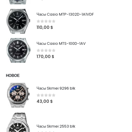
Часы Casio MTP-1302D-1A1VDF
0
out of 5
110,00
$
Часы Casio MTS-100D-1AV
0
out of 5
170,00
$
НОВОЕ
Часы Skmei 9296 blk
0
out of 5
43,00
$
Часы Skmei 2553 blk