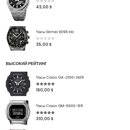
0
out of 5
43,00
$
Часы Skmei 9096 bb
0
out of 5
35,00
$
ВЫСОКИЙ РЕЙТИНГ
Часы Casio GA-2100-1AER
5
out of 5
160,00
$
Часы Casio GM-5600-1ER
5
out of 5
310,00
$