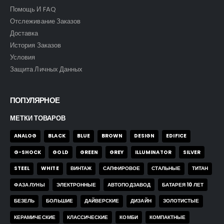
Помощь И FAQ
Отслеживание Заказов
Доставка
История Заказов
Условия
Защита Личных Данных
ПОПУЛЯРНОЕ
МЕТКИ ТОВАРОВ
ANALOG
BLACK
BLUE
BROWN
DESIGN
EDIFICE
G-SHOCK
GOLD
GREEN
GREY
ILLUMINATOR
SILVER
STEEL
WHITE
ВИНТАЖ
САПФИРОВОЕ
СТАЛЬНЫЕ
ТИТАН
ФАЗА ЛУНЫ
ЭЛЕКТРОННЫЕ
АВТОПОДЗАВОД
БАТАРЕЯ 10 ЛЕТ
БЕЗЕЛЬ
БОЛЬШИЕ
ДАЙВЕРСКИЕ
ДИЗАЙН
ЗОЛОТИСТЫЕ
КЕРАМИЧЕСКИЕ
КЛАССИЧЕСКИЕ
КОМБИ
КОМПАКТНЫЕ