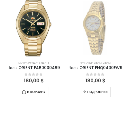
НЕТ В НАЛИЧИИ
МУЖСКИЕ ЧАСЫ
,
ЧАСЫ
ЖЕНСКИЕ ЧАСЫ
,
ЧАСЫ
Часы ORIENT FAB00004B9
Часы ORIENT FNQ0400FW9
180,00
$
180,00
$
0
out of 5
0
out of 5
В КОРЗИНУ
ПОДРОБНЕЕ