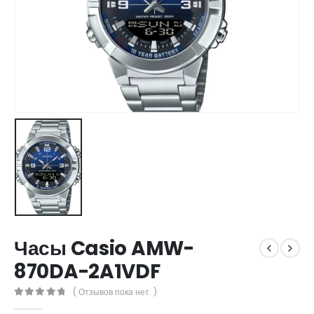
Часы Casio AMW-
870DA-2A1VDF
( Отзывов пока нет. )
0
out of 5