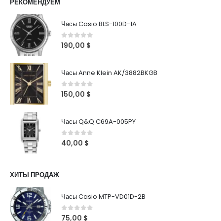
РЕКОМЕНДУЕМ
Часы Casio BLS-100D-1A
0
out of 5
190,00
$
Часы Anne Klein AK/3882BKGB
0
out of 5
150,00
$
Часы Q&Q C69A-005PY
0
out of 5
40,00
$
ХИТЫ ПРОДАЖ
Часы Casio MTP-VD01D-2B
0
out of 5
75,00
$