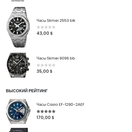
Часы Skmei 2553 blk
0
out of 5
43,00
$
Часы Skmei 9096 bb
0
out of 5
35,00
$
ВЫСОКИЙ РЕЙТИНГ
Часы Casio EF-129D-2AEF
5
out of 5
170,00
$