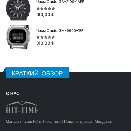
Часы Casio GA-2100-1AER
5
out of 5
160,00
$
Часы Casio GM-5600-1ER
5
out of 5
310,00
$
КРАТКИЙ ОБЗОР
O НАС
Магазин часов №1 в Тирасполе | Приднестровье | Молдова.