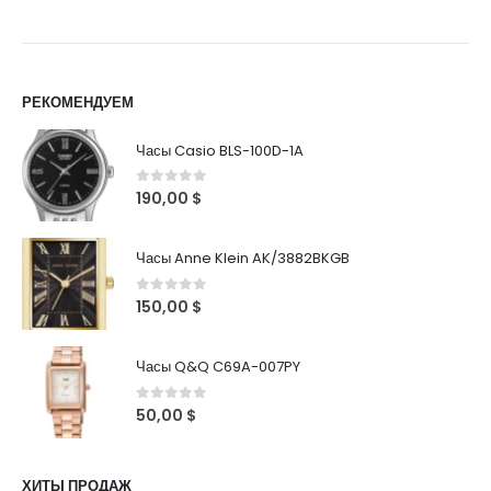
РЕКОМЕНДУЕМ
Часы Casio BLS-100D-1A
0
out of 5
190,00
$
Часы Anne Klein AK/3882BKGB
0
out of 5
150,00
$
Часы Q&Q C69A-007PY
0
out of 5
50,00
$
ХИТЫ ПРОДАЖ