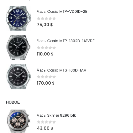
Часы Casio MTP-VD01D-2B
0
out of 5
75,00
$
Часы Casio MTP-1302D-1A1VDF
0
out of 5
110,00
$
Часы Casio MTS-100D-1AV
0
out of 5
170,00
$
НОВОЕ
Часы Skmei 9296 blk
0
out of 5
43,00
$