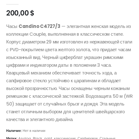
0
out of 5
200,00
$
Часы
Candino C4727/3
— элегантная женская модель из
коллекции Couple, выполненная в классическом стиле.
Корпус диаметром 29 мм изготовлен из нержавеющей стали
с PVD-покрытием цвета желтого золота, что придает часам
изысканный вид. Черный циферблат украшен римскими
цифрами и индикатором даты в положении 3 часа.
Кварцевый механизм обеспечивает точность хода, а
сапфировое стекло устойчиво к царапинам и обладает
высокой прозрачностью. Часы оснащены черным кожаным
ремешком с классической застежкой. Водозащита 50 м (WR
50) защищает от случайных брызг и дождя. Эта модель
станет отличным выбором для ценителей швейцарского
качества и элегантного дизайна.
Наличие:
Нет в наличии
Метки:
Analog
,
Black
,
gold
,
классические
,
Сапфировое
,
Стальные