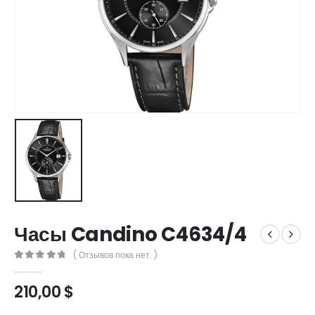
Часы Candino C4634/4
( Отзывов пока нет. )
0
out of 5
210,00
$