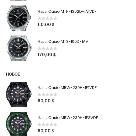
Часы Casio MTP-1302D-1A1VDF
0
out of 5
110,00
$
Часы Casio MTS-100D-1AV
0
out of 5
170,00
$
НОВОЕ
Часы Casio MRW-230H-1E1VDF
0
out of 5
80,00
$
Часы Casio MRW-230H-1E3VDF
0
out of 5
80,00
$