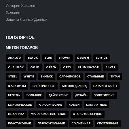
История Заказов
Условия
Защита Личных Данных
ПОПУЛЯРНОЕ
МЕТКИ ТОВАРОВ
ANALOG
BLACK
BLUE
BROWN
DESIGN
EDIFICE
G-SHOCK
GOLD
GREEN
GREY
ILLUMINATOR
SILVER
STEEL
WHITE
ВИНТАЖ
САПФИРОВОЕ
СТАЛЬНЫЕ
ТИТАН
ФАЗА ЛУНЫ
ЭЛЕКТРОННЫЕ
АВТОПОДЗАВОД
БАТАРЕЯ 10 ЛЕТ
БЕЗЕЛЬ
БОЛЬШИЕ
ДАЙВЕРСКИЕ
ДИЗАЙН
ЗОЛОТИСТЫЕ
КЕРАМИЧЕСКИЕ
КЛАССИЧЕСКИЕ
КОМБИ
КОМПАКТНЫЕ
МЕХАНИКА
МИЛАНСКОЕ ПЛЕТЕНИЕ
ОТКРЫТОЕ СЕРДЦЕ
ПЛАСТИКОВЫЕ
ПРЯМОУГОЛЬНЫЕ
СОЛНЕЧНАЯ
СПОРТИВНЫЕ