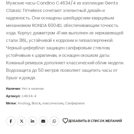
Мужские часы Candino C4634/4 из коллекции Gents
Classic Timeless сочетают элегантный дизайн и
надежность. Они оснащены швейцарским кварцевым
механизмом RONDA 6004D, обеспечивающим точность
хода. Корпус диаметром 41 мм выполнен из нержавеющей
стали 316L, устойчивой к коррозии и гипоаллергенной.
Черный циферблат защищен сапфировым стеклом,
устойчивым к царапинам, и оснащен окошком даты.
Кожаный ремешок дополняет классический облик модели.
Водозащита до 50 метров позволяет защитить часы от
брызг и дождя.
Наличие:
Нет в наличии
Артикул:
c4634-4
Метки:
Analog
,
Black
,
классические
,
Сапфировое
ДОБАВИТЬ В СПИСОК ЖЕЛАНИЙ