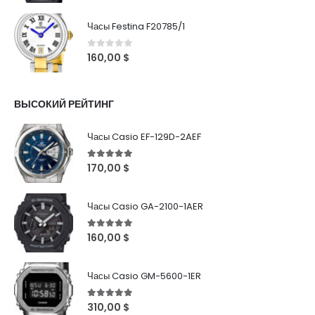
Часы Festina F20785/1
0
out of 5
160,00
$
ВЫСОКИЙ РЕЙТИНГ
Часы Casio EF-129D-2AEF
5
out of 5
170,00
$
Часы Casio GA-2100-1AER
5
out of 5
160,00
$
Часы Casio GM-5600-1ER
5
out of 5
310,00
$