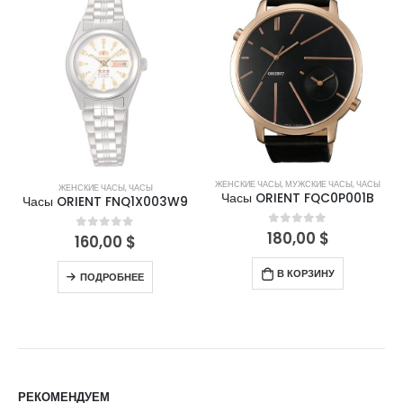
НЕТ В НАЛИЧИИ
ЖЕНСКИЕ ЧАСЫ
,
МУЖСКИЕ ЧАСЫ
,
ЧАСЫ
ЖЕНСКИЕ ЧАСЫ
,
ЧАСЫ
Часы ORIENT FQC0P001B
Часы ORIENT FNQ1X003W9
180,00
$
0
out of 5
160,00
$
0
out of 5
В КОРЗИНУ
ПОДРОБНЕЕ
РЕКОМЕНДУЕМ