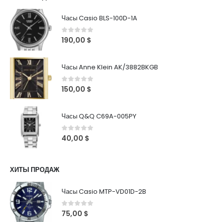
Часы Casio BLS-100D-1A
0
out of 5
190,00
$
Часы Anne Klein AK/3882BKGB
0
out of 5
150,00
$
Часы Q&Q C69A-005PY
0
out of 5
40,00
$
ХИТЫ ПРОДАЖ
Часы Casio MTP-VD01D-2B
0
out of 5
75,00
$