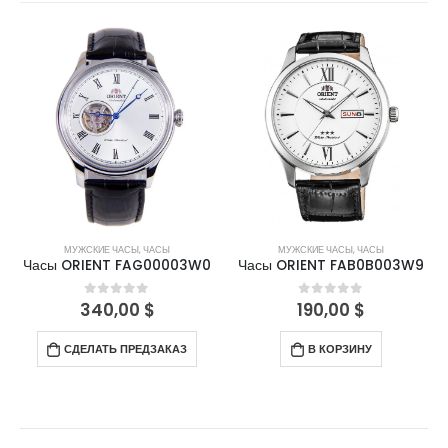
МУЖСКИЕ ЧАСЫ
,
ЧАСЫ
МУЖСКИЕ ЧАСЫ
,
ЧАСЫ
Часы ORIENT FAG00003W0
Часы ORIENT FAB0B003W9
340,00
$
190,00
$
0
out of 5
0
out of 5
СДЕЛАТЬ ПРЕДЗАКАЗ
В КОРЗИНУ