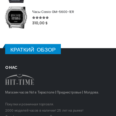
Часы Casio GM-5600-1ER
5
out of 5
310,00
$
КРАТКИЙ ОБЗОР
O НАС
Магазин часов №1 в Тирасполе | Приднестровье | Молдова.
Покупки и розничная торговля.
2000 моделей часов в наличии! 25 лет на рынке!