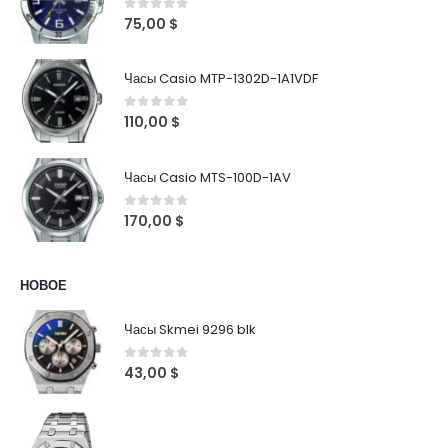
0
out of 5
75,00
$
Часы Casio MTP-1302D-1A1VDF
0
out of 5
110,00
$
Часы Casio MTS-100D-1AV
0
out of 5
170,00
$
НОВОЕ
Часы Skmei 9296 blk
0
out of 5
43,00
$