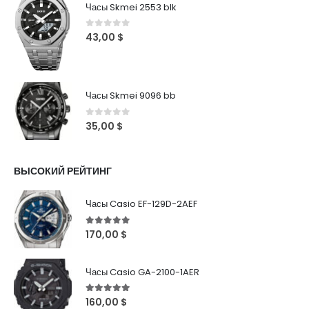
Часы Skmei 2553 blk
0
out of 5
43,00
$
Часы Skmei 9096 bb
0
out of 5
35,00
$
ВЫСОКИЙ РЕЙТИНГ
Часы Casio EF-129D-2AEF
5
out of 5
170,00
$
Часы Casio GA-2100-1AER
5
out of 5
160,00
$