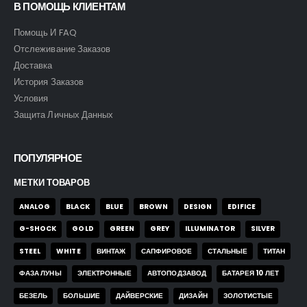
В ПОМОЩЬ КЛИЕНТАМ
Помощь И FAQ
Отслеживание Заказов
Доставка
История Заказов
Условия
Защита Личных Данных
ПОПУЛЯРНОЕ
МЕТКИ ТОВАРОВ
ANALOG
BLACK
BLUE
BROWN
DESIGN
EDIFICE
G-SHOCK
GOLD
GREEN
GREY
ILLUMINATOR
SILVER
STEEL
WHITE
ВИНТАЖ
САПФИРОВОЕ
СТАЛЬНЫЕ
ТИТАН
ФАЗА ЛУНЫ
ЭЛЕКТРОННЫЕ
АВТОПОДЗАВОД
БАТАРЕЯ 10 ЛЕТ
БЕЗЕЛЬ
БОЛЬШИЕ
ДАЙВЕРСКИЕ
ДИЗАЙН
ЗОЛОТИСТЫЕ