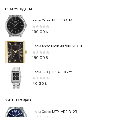
РЕКОМЕНДУЕМ
Часы Casio BLS-100D-1A
0
out of 5
190,00
$
Часы Anne Klein AK/3882BKGB
0
out of 5
150,00
$
Часы Q&Q C69A-005PY
0
out of 5
40,00
$
ХИТЫ ПРОДАЖ
Часы Casio MTP-VD01D-2B