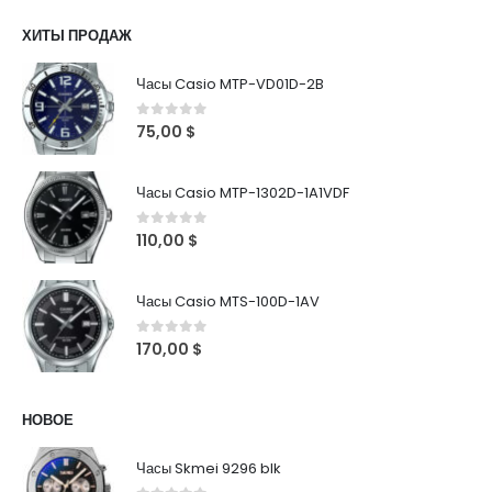
ХИТЫ ПРОДАЖ
Часы Casio MTP-VD01D-2B
0
out of 5
75,00
$
Часы Casio MTP-1302D-1A1VDF
0
out of 5
110,00
$
Часы Casio MTS-100D-1AV
0
out of 5
170,00
$
НОВОЕ
Часы Skmei 9296 blk