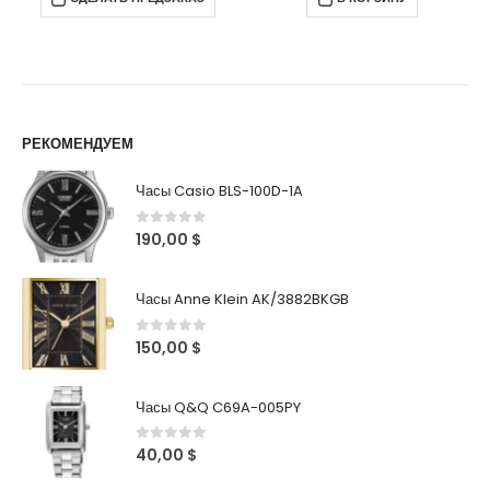
РЕКОМЕНДУЕМ
Часы Casio BLS-100D-1A
0
out of 5
190,00
$
Часы Anne Klein AK/3882BKGB
0
out of 5
150,00
$
Часы Q&Q C69A-005PY
0
out of 5
40,00
$