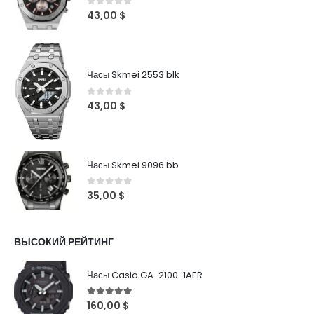
0
out of 5
43,00
$
Часы Skmei 2553 blk
0
out of 5
43,00
$
Часы Skmei 9096 bb
0
out of 5
35,00
$
ВЫСОКИЙ РЕЙТИНГ
Часы Casio GA-2100-1AER
5
out of 5
160,00
$