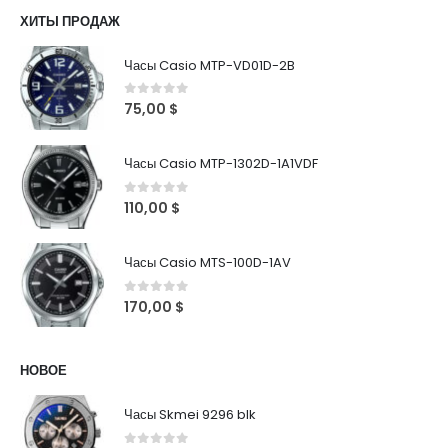
ХИТЫ ПРОДАЖ
Часы Casio MTP-VD01D-2B
0
out of 5
75,00
$
Часы Casio MTP-1302D-1A1VDF
0
out of 5
110,00
$
Часы Casio MTS-100D-1AV
0
out of 5
170,00
$
НОВОЕ
Часы Skmei 9296 blk