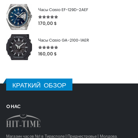
Часы Casio EF-129D-2AEF
5
out of 5
170,00
$
Часы Casio GA-2100-1AER
5
out of 5
160,00
$
КРАТКИЙ ОБЗОР
O НАС
Магазин часов №1 в Тирасполе | Приднестровье | Молдова.