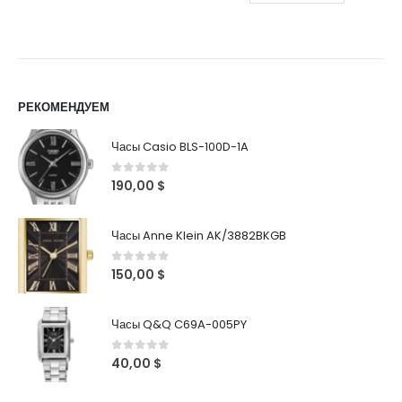
РЕКОМЕНДУЕМ
Часы Casio BLS-100D-1A
0
out of 5
190,00
$
Часы Anne Klein AK/3882BKGB
0
out of 5
150,00
$
Часы Q&Q C69A-005PY
0
out of 5
40,00
$