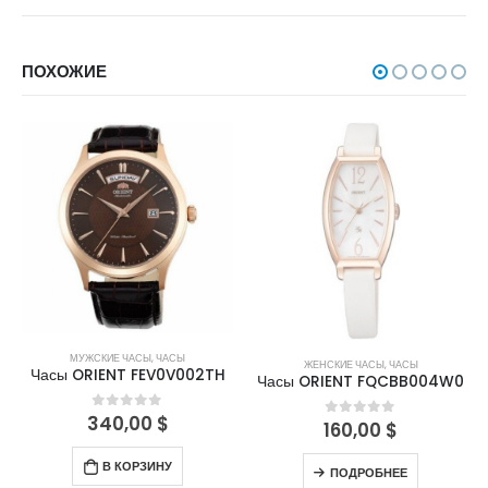
ПОХОЖИЕ
НЕТ В НАЛИЧИИ
МУЖСКИЕ ЧАСЫ
,
ЧАСЫ
ЖЕНСКИЕ ЧАСЫ
,
ЧАСЫ
Часы ORIENT FEV0V002TH
Часы ORIENT FQCBB004W0
340,00
$
0
out of 5
160,00
$
0
out of 5
В КОРЗИНУ
ПОДРОБНЕЕ