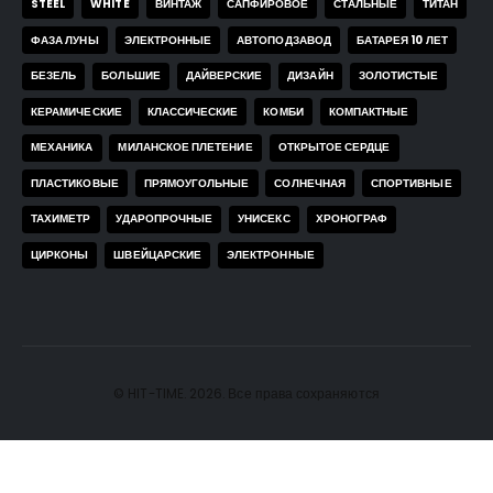
STEEL
WHITE
ВИНТАЖ
САПФИРОВОЕ
СТАЛЬНЫЕ
ТИТАН
ФАЗА ЛУНЫ
ЭЛЕКТРОННЫЕ
АВТОПОДЗАВОД
БАТАРЕЯ 10 ЛЕТ
БЕЗЕЛЬ
БОЛЬШИЕ
ДАЙВЕРСКИЕ
ДИЗАЙН
ЗОЛОТИСТЫЕ
КЕРАМИЧЕСКИЕ
КЛАССИЧЕСКИЕ
КОМБИ
КОМПАКТНЫЕ
МЕХАНИКА
МИЛАНСКОЕ ПЛЕТЕНИЕ
ОТКРЫТОЕ СЕРДЦЕ
ПЛАСТИКОВЫЕ
ПРЯМОУГОЛЬНЫЕ
СОЛНЕЧНАЯ
СПОРТИВНЫЕ
ТАХИМЕТР
УДАРОПРОЧНЫЕ
УНИСЕКС
ХРОНОГРАФ
ЦИРКОНЫ
ШВЕЙЦАРСКИЕ
ЭЛЕКТРОННЫЕ
© HIT-TIME. 2026. Все права сохраняются