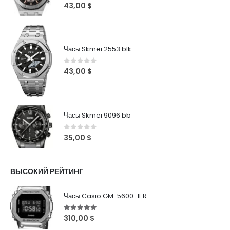
0
out of 5
43,00
$
Часы Skmei 2553 blk
0
out of 5
43,00
$
Часы Skmei 9096 bb
0
out of 5
35,00
$
ВЫСОКИЙ РЕЙТИНГ
Часы Casio GM-5600-1ER
5
out of 5
310,00
$