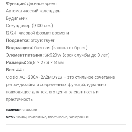
Функции:
Двойное время
Автоматический календарь
Будильник
Секундомер (1/100 сек.)
12/24-часовой формат времени
Подсветка:
отсутствует
Водозащита:
базовая (защита от брызг)
Элемент питания:
SR920W (срок службы до 3 лет)
Размеры:
38,8 × 27,8 × 8 мм
Вес:
44 г
Casio AQ-230A-2A2MQYES – это стильное сочетание
ретро-дизайна и современных функций, идеально
подходящее для тех, кто ценит элегантность и
практичность.
Наличие:
В наличии
Метки:
комби
,
компактные
,
пластиковые
,
электронные