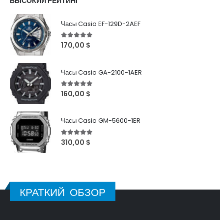
ВЫСОКИЙ РЕЙТИНГ
Часы Casio EF-129D-2AEF
5
out of 5
170,00
$
Часы Casio GA-2100-1AER
5
out of 5
160,00
$
Часы Casio GM-5600-1ER
5
out of 5
310,00
$
КРАТКИЙ ОБЗОР