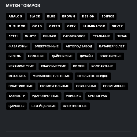
МЕТКИ ТОВАРОВ
ANALOG
BLACK
BLUE
BROWN
DESIGN
EDIFICE
G-SHOCK
GOLD
GREEN
GREY
ILLUMINATOR
SILVER
STEEL
WHITE
ВИНТАЖ
САПФИРОВОЕ
СТАЛЬНЫЕ
ТИТАН
ФАЗА ЛУНЫ
ЭЛЕКТРОННЫЕ
АВТОПОДЗАВОД
БАТАРЕЯ 10 ЛЕТ
БЕЗЕЛЬ
БОЛЬШИЕ
ДАЙВЕРСКИЕ
ДИЗАЙН
ЗОЛОТИСТЫЕ
КЕРАМИЧЕСКИЕ
КЛАССИЧЕСКИЕ
КОМБИ
КОМПАКТНЫЕ
МЕХАНИКА
МИЛАНСКОЕ ПЛЕТЕНИЕ
ОТКРЫТОЕ СЕРДЦЕ
ПЛАСТИКОВЫЕ
ПРЯМОУГОЛЬНЫЕ
СОЛНЕЧНАЯ
СПОРТИВНЫЕ
ТАХИМЕТР
УДАРОПРОЧНЫЕ
УНИСЕКС
ХРОНОГРАФ
ЦИРКОНЫ
ШВЕЙЦАРСКИЕ
ЭЛЕКТРОННЫЕ