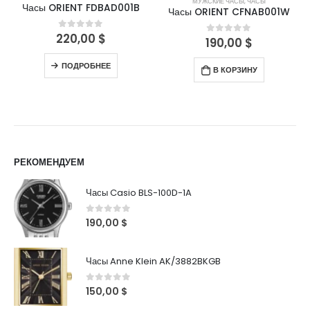
МУЖСКИЕ ЧАСЫ
,
ЧАСЫ
Часы ORIENT FDBAD001B
Часы ORIENT CFNAB001W
220,00
$
0
out of 5
190,00
$
0
out of 5
ПОДРОБНЕЕ
В КОРЗИНУ
РЕКОМЕНДУЕМ
Часы Casio BLS-100D-1A
0
out of 5
190,00
$
Часы Anne Klein AK/3882BKGB
0
out of 5
150,00
$