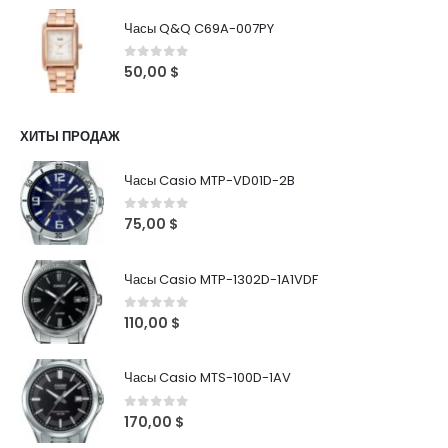
Часы Q&Q C69A-007PY
0
out of 5
50,00
$
ХИТЫ ПРОДАЖ
Часы Casio MTP-VD01D-2B
0
out of 5
75,00
$
Часы Casio MTP-1302D-1A1VDF
0
out of 5
110,00
$
Часы Casio MTS-100D-1AV
0
out of 5
170,00
$