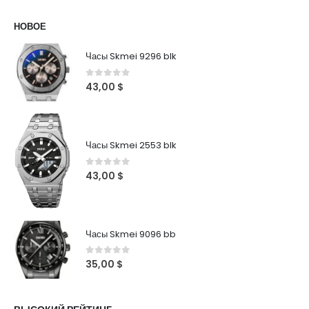
НОВОЕ
Часы Skmei 9296 blk
0
out of 5
43,00
$
Часы Skmei 2553 blk
0
out of 5
43,00
$
Часы Skmei 9096 bb
0
out of 5
35,00
$