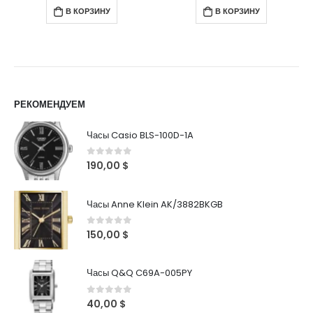
В КОРЗИНУ
В КОРЗИНУ
РЕКОМЕНДУЕМ
Часы Casio BLS-100D-1A
0
out of 5
190,00
$
Часы Anne Klein AK/3882BKGB
0
out of 5
150,00
$
Часы Q&Q C69A-005PY
0
out of 5
40,00
$