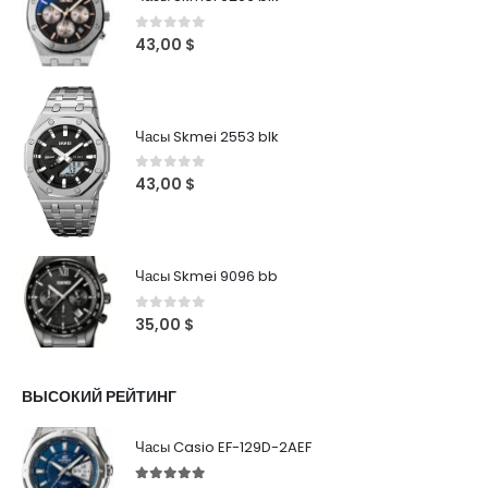
0
out of 5
43,00
$
Часы Skmei 2553 blk
0
out of 5
43,00
$
Часы Skmei 9096 bb
0
out of 5
35,00
$
ВЫСОКИЙ РЕЙТИНГ
Часы Casio EF-129D-2AEF