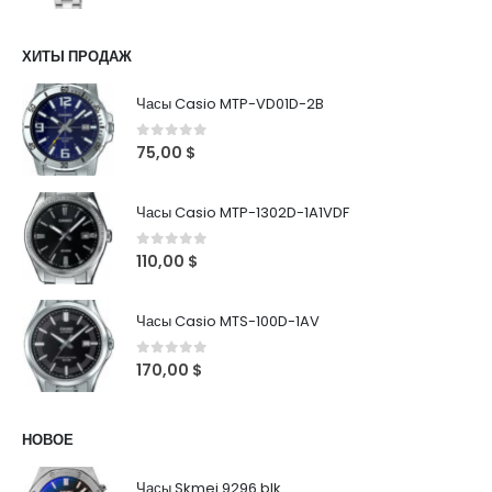
ХИТЫ ПРОДАЖ
Часы Casio MTP-VD01D-2B
0
out of 5
75,00
$
Часы Casio MTP-1302D-1A1VDF
0
out of 5
110,00
$
Часы Casio MTS-100D-1AV
0
out of 5
170,00
$
НОВОЕ
Часы Skmei 9296 blk