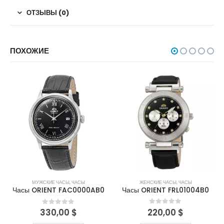
ОТЗЫВЫ (0)
ПОХОЖИЕ
ЖЕНСКИЕ ЧАСЫ
,
ЧАСЫ
МУЖСКИЕ ЧАСЫ
,
ЧАСЫ
Часы ORIENT FRL01004B0
Часы ORIENT FAC0000AB0
220,00
$
0
out of 5
330,00
$
0
out of 5