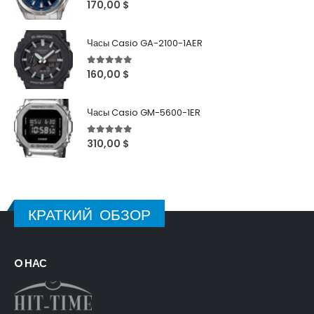
5
out of 5
170,00
$
Часы Casio GA-2100-1AER
5
out of 5
160,00
$
Часы Casio GM-5600-1ER
5
out of 5
310,00
$
КРАТКИЙ ОБЗОР
O НАС