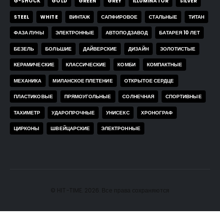
G-SHOCK
GOLD
GREEN
GREY
ILLUMINATOR
SILVER
STEEL
WHITE
ВИНТАЖ
САПФИРОВОЕ
СТАЛЬНЫЕ
ТИТАН
ФАЗА ЛУНЫ
ЭЛЕКТРОННЫЕ
АВТОПОДЗАВОД
БАТАРЕЯ 10 ЛЕТ
БЕЗЕЛЬ
БОЛЬШИЕ
ДАЙВЕРСКИЕ
ДИЗАЙН
ЗОЛОТИСТЫЕ
КЕРАМИЧЕСКИЕ
КЛАССИЧЕСКИЕ
КОМБИ
КОМПАКТНЫЕ
МЕХАНИКА
МИЛАНСКОЕ ПЛЕТЕНИЕ
ОТКРЫТОЕ СЕРДЦЕ
ПЛАСТИКОВЫЕ
ПРЯМОУГОЛЬНЫЕ
СОЛНЕЧНАЯ
СПОРТИВНЫЕ
ТАХИМЕТР
УДАРОПРОЧНЫЕ
УНИСЕКС
ХРОНОГРАФ
ЦИРКОНЫ
ШВЕЙЦАРСКИЕ
ЭЛЕКТРОННЫЕ
© HIT-TIME. 2026. Все права сохраняются