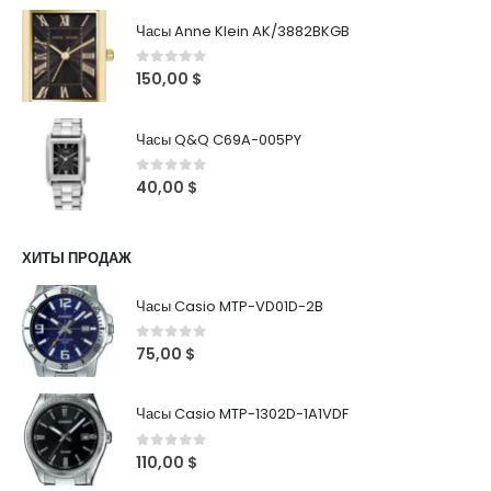
Часы Anne Klein AK/3882BKGB
0
out of 5
150,00
$
Часы Q&Q C69A-005PY
0
out of 5
40,00
$
ХИТЫ ПРОДАЖ
Часы Casio MTP-VD01D-2B
0
out of 5
75,00
$
Часы Casio MTP-1302D-1A1VDF
0
out of 5
110,00
$