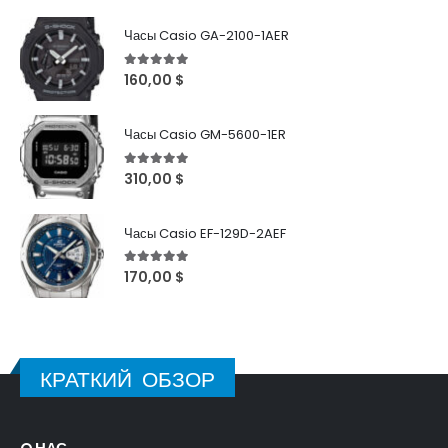
Часы Casio GA-2100-1AER
5
out of 5
160,00
$
Часы Casio GM-5600-1ER
5
out of 5
310,00
$
Часы Casio EF-129D-2AEF
5
out of 5
170,00
$
КРАТКИЙ ОБЗОР