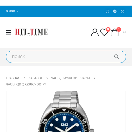
$ USD
0
0
ГЛАВНАЯ
КАТАЛОГ
ЧАСЫ
,
МУЖСКИЕ ЧАСЫ
ЧАСЫ Q&Q Q08C-001PY