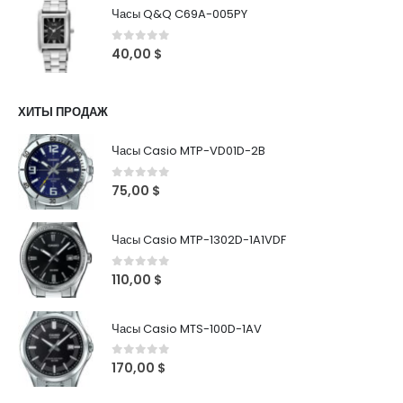
Часы Q&Q C69A-005PY
0
out of 5
40,00
$
ХИТЫ ПРОДАЖ
Часы Casio MTP-VD01D-2B
0
out of 5
75,00
$
Часы Casio MTP-1302D-1A1VDF
0
out of 5
110,00
$
Часы Casio MTS-100D-1AV
0
out of 5
170,00
$