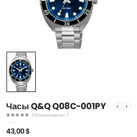
Часы Q&Q Q08C-001PY
( Отзывов пока нет. )
0
out of 5
43,00
$