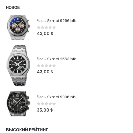
НОВОЕ
Часы Skmei 9296 blk
0
out of 5
43,00
$
Часы Skmei 2553 blk
0
out of 5
43,00
$
Часы Skmei 9096 bb
0
out of 5
35,00
$
ВЫСОКИЙ РЕЙТИНГ