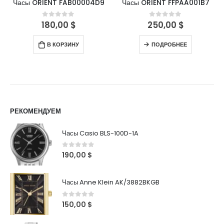
Часы ORIENT FAB00004D9
Часы ORIENT FFPAA001B7
180,00
$
250,00
$
0
out of 5
0
out of 5
В КОРЗИНУ
ПОДРОБНЕЕ
РЕКОМЕНДУЕМ
Часы Casio BLS-100D-1A
0
out of 5
190,00
$
Часы Anne Klein AK/3882BKGB
0
out of 5
150,00
$