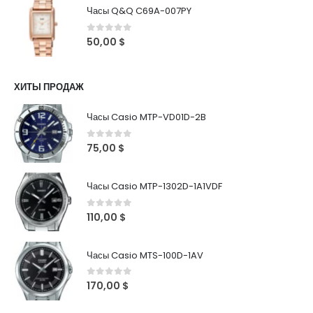
Часы Q&Q C69A-007PY
0
out of 5
50,00
$
ХИТЫ ПРОДАЖ
Часы Casio MTP-VD01D-2B
0
out of 5
75,00
$
Часы Casio MTP-1302D-1A1VDF
0
out of 5
110,00
$
Часы Casio MTS-100D-1AV
0
out of 5
170,00
$