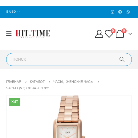
$ USD
0
0
ГЛАВНАЯ
КАТАЛОГ
ЧАСЫ
,
ЖЕНСКИЕ ЧАСЫ
ЧАСЫ Q&Q C69A-007PY
ХИТ