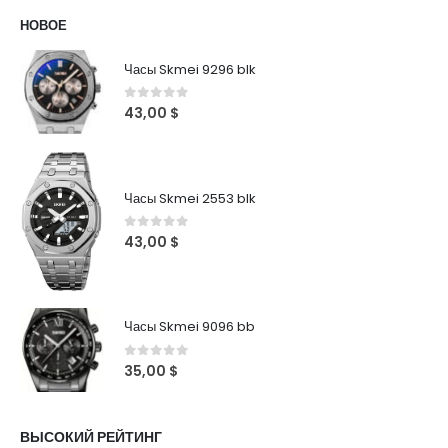
НОВОЕ
Часы Skmei 9296 blk
0
out of 5
43,00
$
Часы Skmei 2553 blk
0
out of 5
43,00
$
Часы Skmei 9096 bb
0
out of 5
35,00
$
ВЫСОКИЙ РЕЙТИНГ