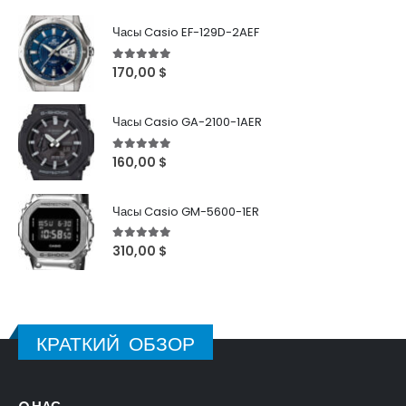
Часы Casio EF-129D-2AEF
5
out of 5
170,00
$
Часы Casio GA-2100-1AER
5
out of 5
160,00
$
Часы Casio GM-5600-1ER
5
out of 5
310,00
$
КРАТКИЙ ОБЗОР