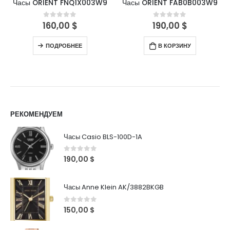
Часы ORIENT FNQ1X003W9
Часы ORIENT FAB0B003W9
160,00
$
190,00
$
0
out of 5
0
out of 5
ПОДРОБНЕЕ
В КОРЗИНУ
РЕКОМЕНДУЕМ
Часы Casio BLS-100D-1A
0
out of 5
190,00
$
Часы Anne Klein AK/3882BKGB
0
out of 5
150,00
$