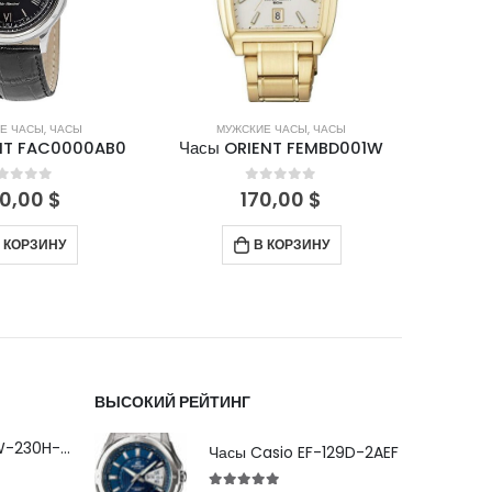
Е ЧАСЫ
,
ЧАСЫ
МУЖСКИЕ ЧАСЫ
,
ЧАСЫ
М
NT FAC0000AB0
Часы ORIENT FEMBD001W
Часы
out of 5
0
out of 5
0,00
$
170,00
$
 КОРЗИНУ
В КОРЗИНУ
ВЫСОКИЙ РЕЙТИНГ
Часы Casio MRW-230H-1E1VDF
Часы Casio EF-129D-2AEF