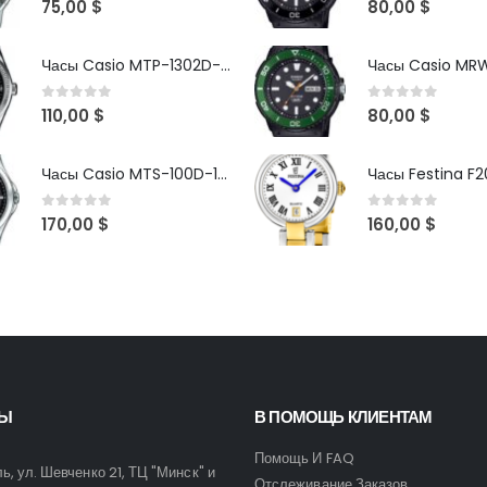
75,00
$
80,00
$
Часы Casio MTP-1302D-1A1VDF
0
out of 5
0
out of 5
110,00
$
80,00
$
Часы Casio MTS-100D-1AV
Часы Festina F2
0
out of 5
0
out of 5
170,00
$
160,00
$
ТЫ
В ПОМОЩЬ КЛИЕНТАМ
Помощь И FAQ
ль, ул. Шевченко 21, ТЦ "Минск" и
Отслеживание Заказов