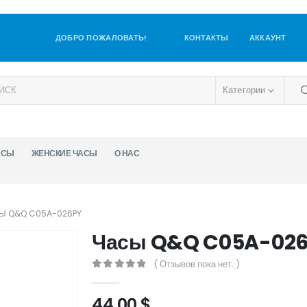
ДОБРО ПОЖАЛОВАТЬ!
КОНТАКТЫ
АККАУНТ
Категории
АСЫ
ЖЕНСКИЕ ЧАСЫ
О НАС
Ы Q&Q C05A-026PY
Часы Q&Q C05A-02
( Отзывов пока нет. )
0
out of 5
44,00
$