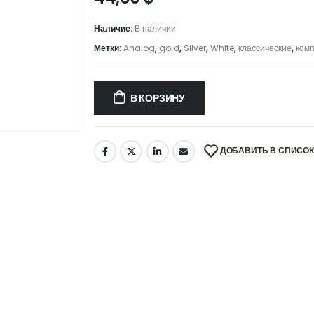
Наличие:
В наличии
Метки:
Analog
,
gold
,
Silver
,
White
,
классические
,
ком
В КОРЗИНУ
ДОБАВИТЬ В СПИСО