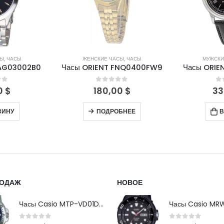
СЫ
,
ЧАСЫ
ЖЕНСКИЕ ЧАСЫ
,
ЧАСЫ
МУЖСКИ
FAG03002B0
Часы ORIENT FNQ0400FW9
Часы ORIE
of 5
0
out of 5
0
0
$
180,00
$
33
ЗИНУ
ПОДРОБНЕЕ
В
РОДАЖ
НОВОЕ
Часы Casio MTP-VD01D-2B
0
out of 5
0
out of 5