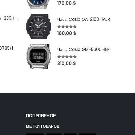
5
out of 5
170,00
$
Часы Casio MRW-230H-1E3VDF
Часы Casio GA-2100-1AER
5
out of 5
160,00
$
0785/1
Часы Casio GM-5600-1ER
5
out of 5
310,00
$
ПОПУЛЯРНОЕ
МЕТКИ ТОВАРОВ