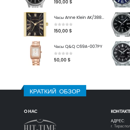
190,00
$
Часы Anne Klein AK/3882BKGB
0
out of 5
150,00
$
Часы Q&Q C69A-007PY
0
out of 5
50,00
$
КРАТКИЙ ОБЗОР
O НАС
КОНТАК
АДРЕС:
г. Тираспо