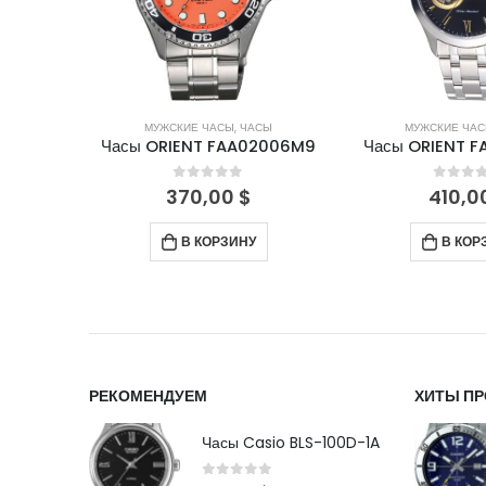
СЫ
МУЖСКИЕ ЧАСЫ
,
ЧАСЫ
МУЖСКИЕ ЧА
X003W9
Часы ORIENT FAA02006M9
Часы ORIENT 
5
0
out of 5
0
out 
370,00
$
410,0
В КОРЗИНУ
В КОР
РЕКОМЕНДУЕМ
ХИТЫ П
Часы Casio BLS-100D-1A
0
out of 5