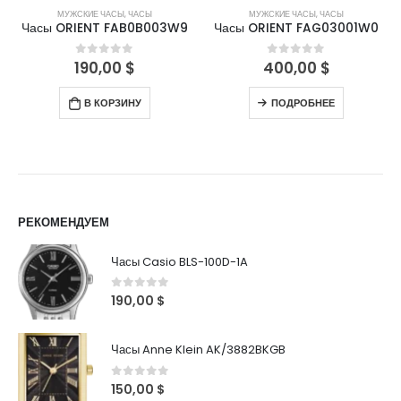
МУЖСКИЕ ЧАСЫ
,
ЧАСЫ
МУЖСКИЕ ЧАСЫ
,
ЧАСЫ
Часы ORIENT FAB0B003W9
Часы ORIENT FAG03001W0
190,00
$
400,00
$
0
out of 5
0
out of 5
В КОРЗИНУ
ПОДРОБНЕЕ
РЕКОМЕНДУЕМ
Часы Casio BLS-100D-1A
0
out of 5
190,00
$
Часы Anne Klein AK/3882BKGB
0
out of 5
150,00
$