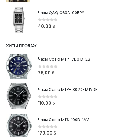
Часы Q&Q C69A-005PY
0
out of 5
40,00
$
ХИТЫ ПРОДАЖ
Часы Casio MTP-VD01D-2B
0
out of 5
75,00
$
Часы Casio MTP-1302D-1A1VDF
0
out of 5
110,00
$
Часы Casio MTS-100D-1AV
0
out of 5
170,00
$