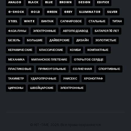
ANALOG
BLACK
BLUE
BROWN
DESIGN
EDIFICE
G-SHOCK
GOLD
GREEN
GREY
ILLUMINATOR
SILVER
STEEL
WHITE
ВИНТАЖ
САПФИРОВОЕ
СТАЛЬНЫЕ
ТИТАН
ФАЗА ЛУНЫ
ЭЛЕКТРОННЫЕ
АВТОПОДЗАВОД
БАТАРЕЯ 10 ЛЕТ
БЕЗЕЛЬ
БОЛЬШИЕ
ДАЙВЕРСКИЕ
ДИЗАЙН
ЗОЛОТИСТЫЕ
КЕРАМИЧЕСКИЕ
КЛАССИЧЕСКИЕ
КОМБИ
КОМПАКТНЫЕ
МЕХАНИКА
МИЛАНСКОЕ ПЛЕТЕНИЕ
ОТКРЫТОЕ СЕРДЦЕ
ПЛАСТИКОВЫЕ
ПРЯМОУГОЛЬНЫЕ
СОЛНЕЧНАЯ
СПОРТИВНЫЕ
ТАХИМЕТР
УДАРОПРОЧНЫЕ
УНИСЕКС
ХРОНОГРАФ
ЦИРКОНЫ
ШВЕЙЦАРСКИЕ
ЭЛЕКТРОННЫЕ
© HIT-TIME. 2026. Все права сохраняются