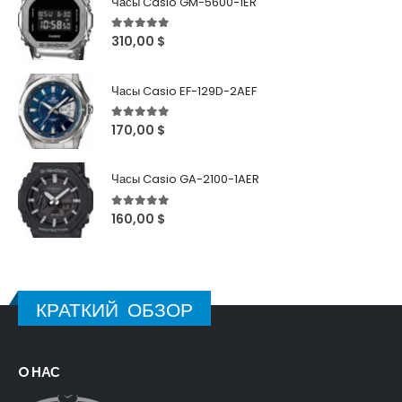
Часы Casio GM-5600-1ER
5
out of 5
310,00
$
Часы Casio EF-129D-2AEF
5
out of 5
170,00
$
Часы Casio GA-2100-1AER
5
out of 5
160,00
$
КРАТКИЙ ОБЗОР
O НАС