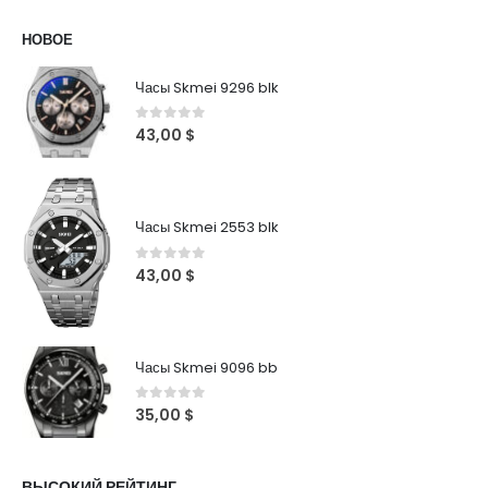
НОВОЕ
Часы Skmei 9296 blk
0
out of 5
43,00
$
Часы Skmei 2553 blk
0
out of 5
43,00
$
Часы Skmei 9096 bb
0
out of 5
35,00
$
ВЫСОКИЙ РЕЙТИНГ