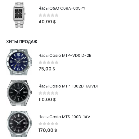
Часы Q&Q C69A-005PY
0
out of 5
40,00
$
ХИТЫ ПРОДАЖ
Часы Casio MTP-VD01D-2B
0
out of 5
75,00
$
Часы Casio MTP-1302D-1A1VDF
0
out of 5
110,00
$
Часы Casio MTS-100D-1AV
0
out of 5
170,00
$