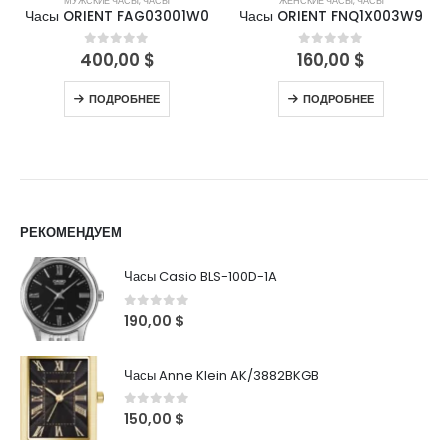
МУЖСКИЕ ЧАСЫ
,
ЧАСЫ
ЖЕНСКИЕ ЧАСЫ
,
ЧАСЫ
Часы ORIENT FAG03001W0
Часы ORIENT FNQ1X003W9
400,00
$
160,00
$
0
out of 5
0
out of 5
ПОДРОБНЕЕ
ПОДРОБНЕЕ
РЕКОМЕНДУЕМ
Часы Casio BLS-100D-1A
0
out of 5
190,00
$
Часы Anne Klein AK/3882BKGB
0
out of 5
150,00
$