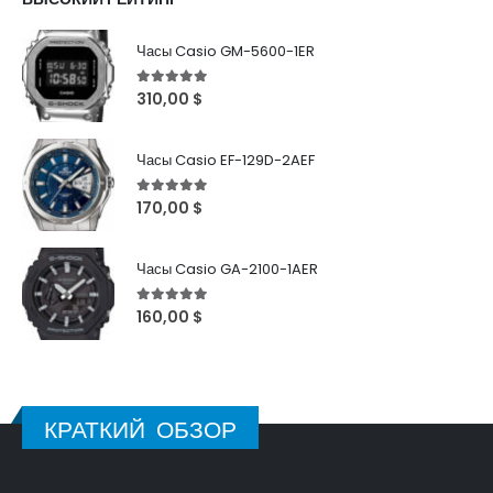
Часы Casio GM-5600-1ER
5
out of 5
310,00
$
Часы Casio EF-129D-2AEF
5
out of 5
170,00
$
Часы Casio GA-2100-1AER
5
out of 5
160,00
$
КРАТКИЙ ОБЗОР