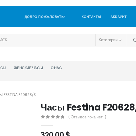
ДОБРО ПОЖАЛОВАТЬ!
КОНТАКТЫ
АККАУНТ
Категории
АСЫ
ЖЕНСКИЕ ЧАСЫ
О НАС
Ы FESTINA F20628/3
Часы Festina F20628
( Отзывов пока нет. )
0
out of 5
320,00
$