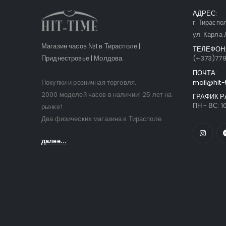
АДРЕС:
г. Тираспо
ул. Карла 
Магазин часов №1 в Тирасполе |
ТЕЛЕФОН
Приднестровье | Молдова.
(+373)77
ПОЧТА:
Покупки и розничная торговля.
mail@hit-
2000 моделей часов в наличии! 25 лет на
ГРАФИК Р
ПН - ВС: 10
рынке!
Два физических магазина в Тирасполе.
далее...