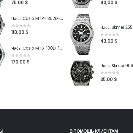
0
out of 5
0
out of 5
75,00
$
43,00
$
Часы Casio MTP-1302D-1A1VDF
Часы Skmei 2553
0
out of 5
110,00
$
0
out of 5
43,00
$
Часы Casio MTS-100D-1AV
0
out of 5
170,00
$
Часы Skmei 90
0
out of 5
35,00
$
ТЫ
В ПОМОЩЬ КЛИЕНТАМ