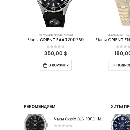
СЫ
МУЖСКИЕ ЧАСЫ
,
ЧАСЫ
ЖЕНСКИЕ ЧА
01003W
Часы ORIENT FAA02007B9
Часы ORIENT 
5
0
out of 5
0
out 
350,00
$
180,0
В КОРЗИНУ
ПОДРО
РЕКОМЕНДУЕМ
ХИТЫ П
Часы Casio BLS-100D-1A