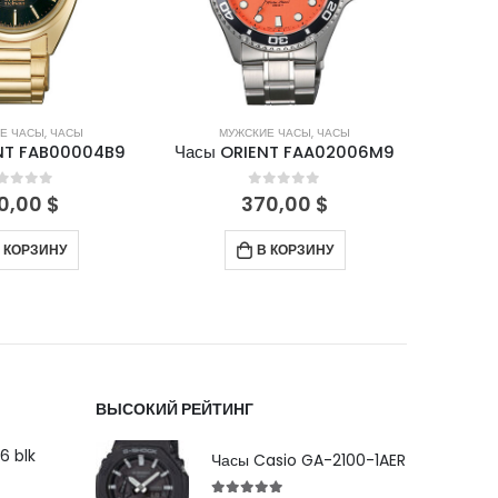
Е ЧАСЫ
,
ЧАСЫ
МУЖСКИЕ ЧАСЫ
,
ЧАСЫ
М
NT FAB00004B9
Часы ORIENT FAA02006M9
Часы 
out of 5
0
out of 5
0,00
$
370,00
$
 КОРЗИНУ
В КОРЗИНУ
ВЫСОКИЙ РЕЙТИНГ
6 blk
Часы Casio GA-2100-1AER