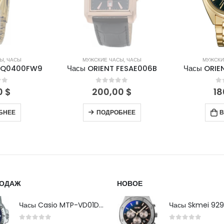
СЫ
,
ЧАСЫ
МУЖСКИЕ ЧАСЫ
,
ЧАСЫ
МУЖСКИ
FNQ0400FW9
Часы ORIENT FESAE006B
Часы ORIE
of 5
0
out of 5
0
0
$
200,00
$
18
БНЕЕ
ПОДРОБНЕЕ
В
РОДАЖ
НОВОЕ
Часы Casio MTP-VD01D-2B
Часы Skmei 929