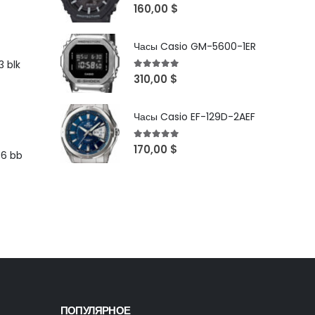
5
out of 5
160,00
$
Часы Casio GM-5600-1ER
 blk
5
out of 5
310,00
$
Часы Casio EF-129D-2AEF
5
out of 5
170,00
$
96 bb
ПОПУЛЯРНОЕ