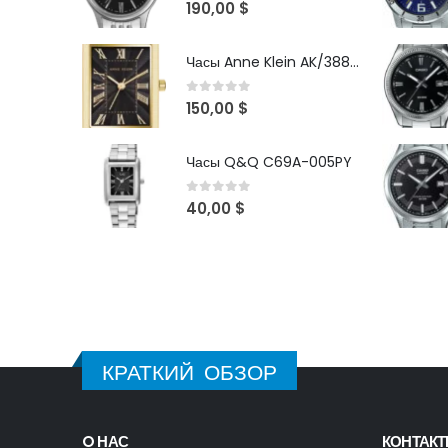
0
out of 5
190,00
$
Часы Anne Klein AK/3882BKGB
0
out of 5
150,00
$
Часы Q&Q C69A-005PY
0
out of 5
40,00
$
КРАТКИЙ ОБЗОР
O НАС
КОНТАК