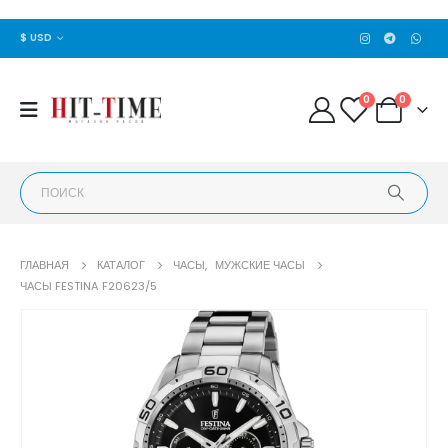
$ USD
0
0
ГЛАВНАЯ
КАТАЛОГ
ЧАСЫ
,
МУЖСКИЕ ЧАСЫ
ЧАСЫ FESTINA F20623/5