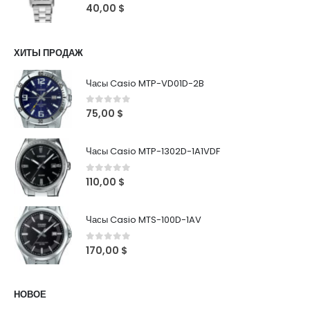
0
out of 5
40,00
$
ХИТЫ ПРОДАЖ
Часы Casio MTP-VD01D-2B
0
out of 5
75,00
$
Часы Casio MTP-1302D-1A1VDF
0
out of 5
110,00
$
Часы Casio MTS-100D-1AV
0
out of 5
170,00
$
НОВОЕ