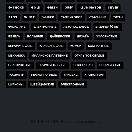
G-SHOCK
GOLD
GREEN
GREY
ILLUMINATOR
SILVER
STEEL
WHITE
ВИНТАЖ
САПФИРОВОЕ
СТАЛЬНЫЕ
ТИТАН
ФАЗА ЛУНЫ
ЭЛЕКТРОННЫЕ
АВТОПОДЗАВОД
БАТАРЕЯ 10 ЛЕТ
БЕЗЕЛЬ
БОЛЬШИЕ
ДАЙВЕРСКИЕ
ДИЗАЙН
ЗОЛОТИСТЫЕ
КЕРАМИЧЕСКИЕ
КЛАССИЧЕСКИЕ
КОМБИ
КОМПАКТНЫЕ
МЕХАНИКА
МИЛАНСКОЕ ПЛЕТЕНИЕ
ОТКРЫТОЕ СЕРДЦЕ
ПЛАСТИКОВЫЕ
ПРЯМОУГОЛЬНЫЕ
СОЛНЕЧНАЯ
СПОРТИВНЫЕ
ТАХИМЕТР
УДАРОПРОЧНЫЕ
УНИСЕКС
ХРОНОГРАФ
ЦИРКОНЫ
ШВЕЙЦАРСКИЕ
ЭЛЕКТРОННЫЕ
© HIT-TIME. 2026. Все права сохраняются