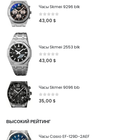
Часы Skmei 9296 blk
0
out of 5
43,00
$
Часы Skmei 2553 blk
0
out of 5
43,00
$
Часы Skmei 9096 bb
0
out of 5
35,00
$
ВЫСОКИЙ РЕЙТИНГ
Часы Casio EF-129D-2AEF