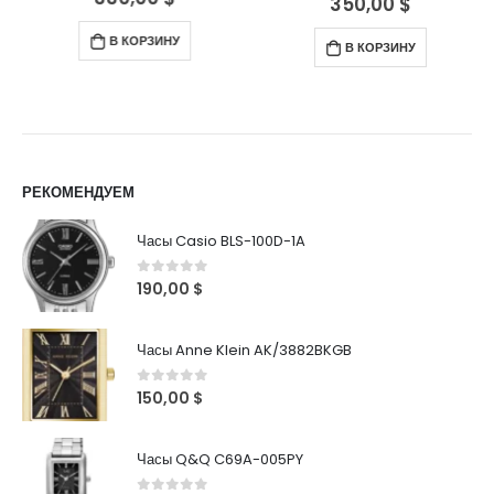
350,00
$
В КОРЗИНУ
В КОРЗИНУ
РЕКОМЕНДУЕМ
Часы Casio BLS-100D-1A
0
out of 5
190,00
$
Часы Anne Klein AK/3882BKGB
0
out of 5
150,00
$
Часы Q&Q C69A-005PY