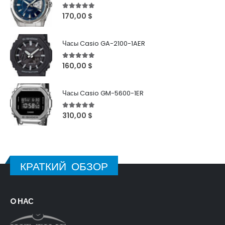
5
out of 5
170,00
$
Часы Casio GA-2100-1AER
5
out of 5
160,00
$
Часы Casio GM-5600-1ER
5
out of 5
310,00
$
КРАТКИЙ ОБЗОР
O НАС