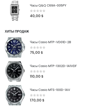
Часы Q&Q C69A-005PY
0
out of 5
40,00
$
ХИТЫ ПРОДАЖ
Часы Casio MTP-VD01D-2B
0
out of 5
75,00
$
Часы Casio MTP-1302D-1A1VDF
0
out of 5
110,00
$
Часы Casio MTS-100D-1AV
0
out of 5
170,00
$