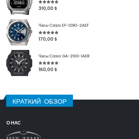
5
out of 5
310,00
$
Часы Casio EF-129D-2AEF
5
out of 5
170,00
$
Часы Casio GA-2100-1AER
5
out of 5
160,00
$
КРАТКИЙ ОБЗОР
O НАС