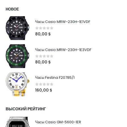
НОВОЕ
Часы Casio MRW-230H-1E1VDF
0
out of 5
80,00
$
Часы Casio MRW-230H-1E3VDF
0
out of 5
80,00
$
Часы Festina F20785/1
0
out of 5
160,00
$
ВЫСОКИЙ РЕЙТИНГ
Часы Casio GM-5600-1ER