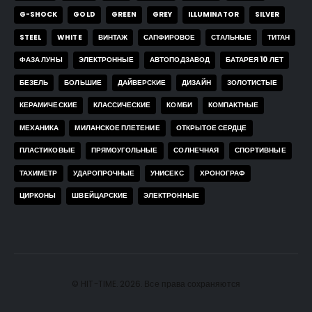
G-SHOCK
GOLD
GREEN
GREY
ILLUMINATOR
SILVER
STEEL
WHITE
ВИНТАЖ
САПФИРОВОЕ
СТАЛЬНЫЕ
ТИТАН
ФАЗА ЛУНЫ
ЭЛЕКТРОННЫЕ
АВТОПОДЗАВОД
БАТАРЕЯ 10 ЛЕТ
БЕЗЕЛЬ
БОЛЬШИЕ
ДАЙВЕРСКИЕ
ДИЗАЙН
ЗОЛОТИСТЫЕ
КЕРАМИЧЕСКИЕ
КЛАССИЧЕСКИЕ
КОМБИ
КОМПАКТНЫЕ
МЕХАНИКА
МИЛАНСКОЕ ПЛЕТЕНИЕ
ОТКРЫТОЕ СЕРДЦЕ
ПЛАСТИКОВЫЕ
ПРЯМОУГОЛЬНЫЕ
СОЛНЕЧНАЯ
СПОРТИВНЫЕ
ТАХИМЕТР
УДАРОПРОЧНЫЕ
УНИСЕКС
ХРОНОГРАФ
ЦИРКОНЫ
ШВЕЙЦАРСКИЕ
ЭЛЕКТРОННЫЕ
© HIT-TIME. 2026. Все права сохраняются