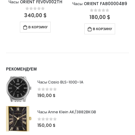
Часы ORIENT FEV0V002TH
Часы ORIENT FAB00004B9
340,00
$
0
out of 5
180,00
$
0
out of 5
В КОРЗИНУ
В КОРЗИНУ
РЕКОМЕНДУЕМ
Часы Casio BLS-100D-1A
0
out of 5
190,00
$
Часы Anne Klein AK/3882BKGB
0
out of 5
150,00
$