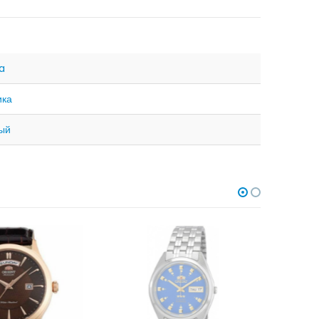
na
ика
ый
НЕТ В НАЛИЧИИ