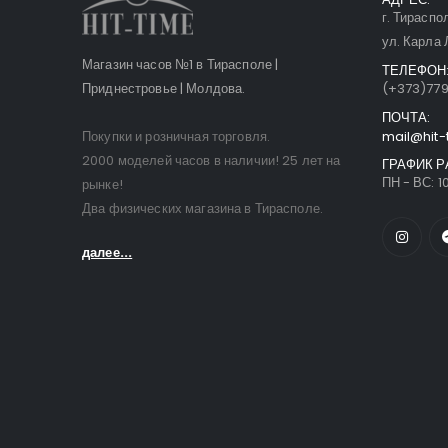
г. Тираспо
ул. Карла 
Магазин часов №1 в Тирасполе |
ТЕЛЕФОН
Приднестровье | Молдова.
(+373)77
ПОЧТА:
Покупки и розничная торговля.
mail@hit-
2000 моделей часов в наличии! 25 лет на
ГРАФИК Р
ПН - ВС: 10
рынке!
Два физических магазина в Тирасполе.
далее...