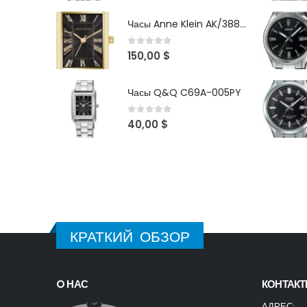
Часы Anne Klein AK/3882BKGB
0
out of 5
150,00
$
Часы Q&Q C69A-005PY
0
out of 5
40,00
$
КРАТКИЙ ОБЗОР
O НАС
КОНТАК
АДРЕС: