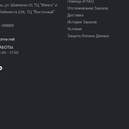
Помощь И FAQ
ль, ул. Шевченко 21, ТЦ "Минск" и
Отслеживание Заказов
Либкнехта 226, ТЦ "Восточный"
Доставка
:
История Заказов
9-68888
Условия
Защита Личных Данных
time.net
АБОТЫ:
.00 - 17.00