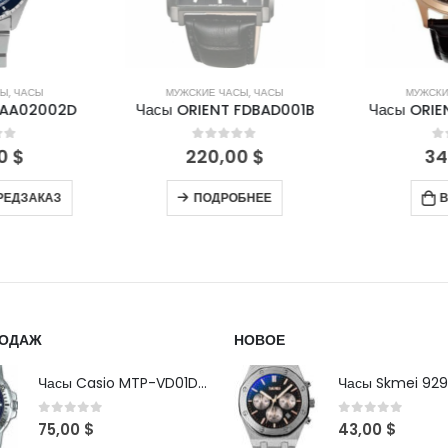
СЫ
,
ЧАСЫ
МУЖСКИЕ ЧАСЫ
,
ЧАСЫ
МУЖСКИ
FAA02002D
Часы ORIENT FDBAD001B
Часы ORIE
of 5
0
out of 5
0
00
$
220,00
$
34
РЕДЗАКАЗ
ПОДРОБНЕЕ
В
РОДАЖ
НОВОЕ
Часы Casio MTP-VD01D-2B
Часы Skmei 929
0
out of 5
0
out of 5
75,00
$
43,00
$