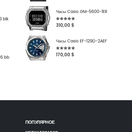
Часы Casio GM-5600-1ER
 blk
5
out of 5
310,00
$
Часы Casio EF-129D-2AEF
5
out of 5
170,00
$
96 bb
ПОПУЛЯРНОЕ