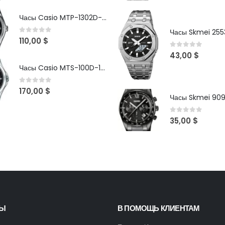
Часы Casio MTP-1302D-1A1VDF
Часы Skmei 2553
0
out of 5
110,00
$
0
out of 5
43,00
$
Часы Casio MTS-100D-1AV
0
out of 5
170,00
$
Часы Skmei 90
0
out of 5
35,00
$
ТЫ
В ПОМОЩЬ КЛИЕНТАМ