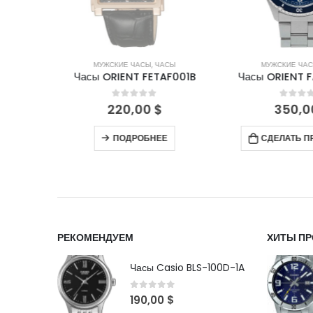
СЫ
МУЖСКИЕ ЧАСЫ
,
ЧАСЫ
МУЖСКИЕ ЧА
0003W0
Часы ORIENT FETAF001B
Часы ORIENT 
5
0
out of 5
0
out 
220,00
$
350,
АКАЗ
ПОДРОБНЕЕ
СДЕЛАТЬ П
РЕКОМЕНДУЕМ
ХИТЫ П
Часы Casio BLS-100D-1A
0
out of 5
190,00
$