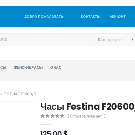
ДОБРО ПОЖАЛОВАТЬ!
КОНТАКТЫ
АККАУНТ
Категории
АСЫ
ЖЕНСКИЕ ЧАСЫ
О НАС
Ы FESTINA F20600/B
Часы Festina F20600
( Отзывов пока нет. )
0
out of 5
125,00
$