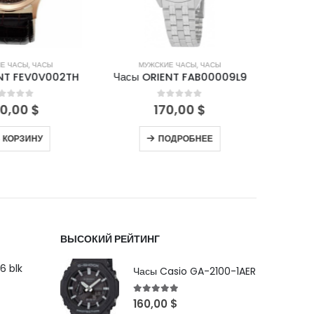
Е ЧАСЫ
,
ЧАСЫ
МУЖСКИЕ ЧАСЫ
,
ЧАСЫ
М
NT FEV0V002TH
Часы ORIENT FAB00009L9
Часы 
out of 5
0
out of 5
0,00
$
170,00
$
 КОРЗИНУ
ПОДРОБНЕЕ
ВЫСОКИЙ РЕЙТИНГ
6 blk
Часы Casio GA-2100-1AER
5
out of 5
160,00
$