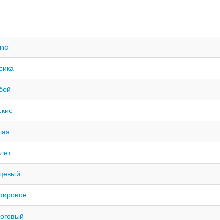
ina
сика
бой
ские
лая
лет
рцевый
фировое
оговый