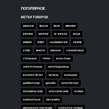
ПОПУЛЯРНОЕ
МЕТКИ ТОВАРОВ
ANALOG
BLACK
BLUE
BROWN
DESIGN
EDIFICE
G-SHOCK
GOLD
GREEN
GREY
ILLUMINATOR
SILVER
STEEL
WHITE
ВИНТАЖ
САПФИРОВОЕ
СТАЛЬНЫЕ
ТИТАН
ФАЗА ЛУНЫ
ЭЛЕКТРОННЫЕ
АВТОПОДЗАВОД
БАТАРЕЯ 10 ЛЕТ
БЕЗЕЛЬ
БОЛЬШИЕ
ДАЙВЕРСКИЕ
ДИЗАЙН
ЗОЛОТИСТЫЕ
КЕРАМИЧЕСКИЕ
КЛАССИЧЕСКИЕ
КОМБИ
КОМПАКТНЫЕ
МЕХАНИКА
МИЛАНСКОЕ ПЛЕТЕНИЕ
ОТКРЫТОЕ СЕРДЦЕ