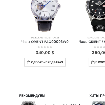
СЫ
МУЖСКИЕ ЧАСЫ
,
ЧАСЫ
МУЖСКИЕ ЧА
0001B0
Часы ORIENT FAG00003W0
Часы ORIENT 
5
0
out of 5
0
out 
340,00
$
350,
СДЕЛАТЬ ПРЕДЗАКАЗ
В КОР
РЕКОМЕНДУЕМ
ХИТЫ П