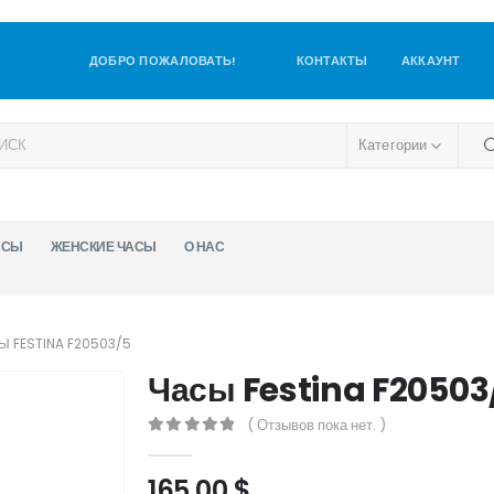
ДОБРО ПОЖАЛОВАТЬ!
КОНТАКТЫ
АККАУНТ
Категории
АСЫ
ЖЕНСКИЕ ЧАСЫ
О НАС
Ы FESTINA F20503/5
Часы Festina F20503
( Отзывов пока нет. )
0
out of 5
165,00
$