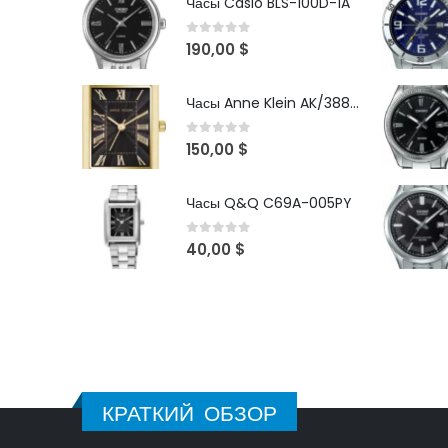
Часы Casio BLS-100D-1A
0
out of 5
190,00
$
Часы Anne Klein AK/3882BKGB
0
out of 5
150,00
$
Часы Q&Q C69A-005PY
0
out of 5
40,00
$
КРАТКИЙ ОБЗОР