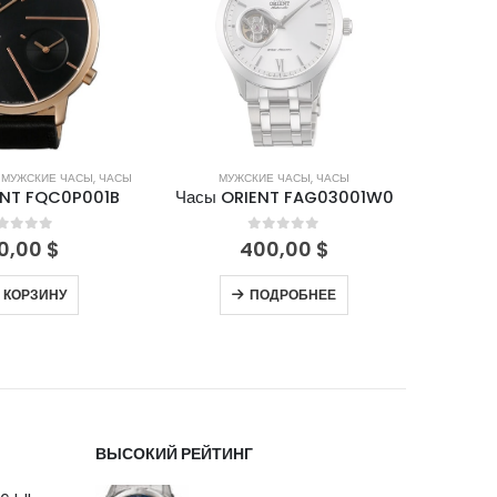
,
МУЖСКИЕ ЧАСЫ
,
ЧАСЫ
МУЖСКИЕ ЧАСЫ
,
ЧАСЫ
М
ENT FQC0P001B
Часы ORIENT FAG03001W0
Часы 
out of 5
0
out of 5
0,00
$
400,00
$
 КОРЗИНУ
ПОДРОБНЕЕ
ВЫСОКИЙ РЕЙТИНГ