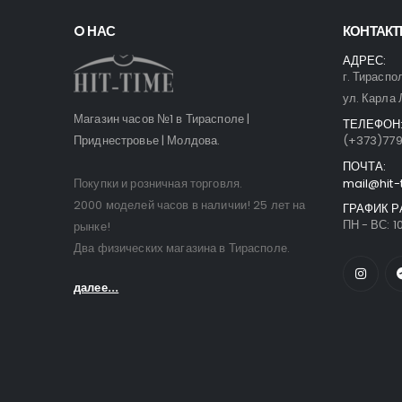
O НАС
КОНТАК
АДРЕС:
г. Тираспо
ул. Карла 
Магазин часов №1 в Тирасполе |
ТЕЛЕФОН
Приднестровье | Молдова.
(+373)77
ПОЧТА:
Покупки и розничная торговля.
mail@hit-
2000 моделей часов в наличии! 25 лет на
ГРАФИК Р
ПН - ВС: 10
рынке!
Два физических магазина в Тирасполе.
далее...