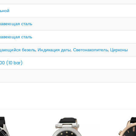
ьной
жавеющая сталь
жавеющая сталь
щающийся безель
,
Индикация даты
,
Светонакопитель
,
Цирконы
00 (10 bar)