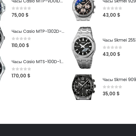
Часы Casio MTP-VD01D-2B
Часы Skmei 929
0
out of 5
0
out of 5
75,00
$
43,00
$
Часы Casio MTP-1302D-1A1VDF
Часы Skmei 2553
0
out of 5
110,00
$
0
out of 5
43,00
$
Часы Casio MTS-100D-1AV
0
out of 5
170,00
$
Часы Skmei 90
0
out of 5
35,00
$