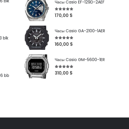
6 blk
Часы Casio EF-129D-2AEF
5
out of 5
170,00
$
Часы Casio GA-2100-1AER
 blk
5
out of 5
160,00
$
Часы Casio GM-5600-1ER
5
out of 5
310,00
$
96 bb