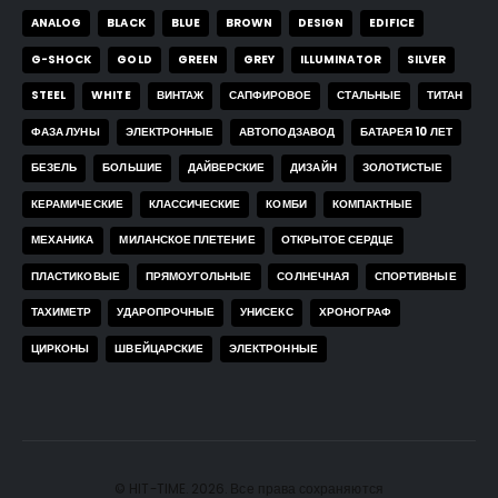
ANALOG
BLACK
BLUE
BROWN
DESIGN
EDIFICE
G-SHOCK
GOLD
GREEN
GREY
ILLUMINATOR
SILVER
STEEL
WHITE
ВИНТАЖ
САПФИРОВОЕ
СТАЛЬНЫЕ
ТИТАН
ФАЗА ЛУНЫ
ЭЛЕКТРОННЫЕ
АВТОПОДЗАВОД
БАТАРЕЯ 10 ЛЕТ
БЕЗЕЛЬ
БОЛЬШИЕ
ДАЙВЕРСКИЕ
ДИЗАЙН
ЗОЛОТИСТЫЕ
КЕРАМИЧЕСКИЕ
КЛАССИЧЕСКИЕ
КОМБИ
КОМПАКТНЫЕ
МЕХАНИКА
МИЛАНСКОЕ ПЛЕТЕНИЕ
ОТКРЫТОЕ СЕРДЦЕ
ПЛАСТИКОВЫЕ
ПРЯМОУГОЛЬНЫЕ
СОЛНЕЧНАЯ
СПОРТИВНЫЕ
ТАХИМЕТР
УДАРОПРОЧНЫЕ
УНИСЕКС
ХРОНОГРАФ
ЦИРКОНЫ
ШВЕЙЦАРСКИЕ
ЭЛЕКТРОННЫЕ
© HIT-TIME. 2026. Все права сохраняются