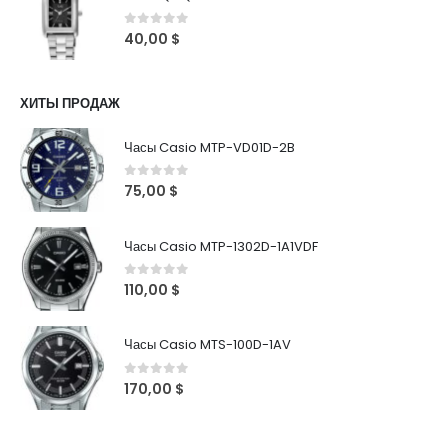
0
out of 5
40,00
$
ХИТЫ ПРОДАЖ
Часы Casio MTP-VD01D-2B
0
out of 5
75,00
$
Часы Casio MTP-1302D-1A1VDF
0
out of 5
110,00
$
Часы Casio MTS-100D-1AV
0
out of 5
170,00
$