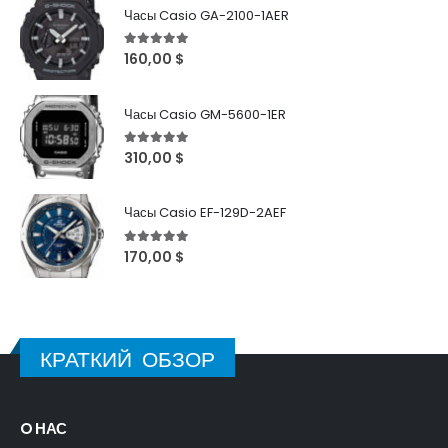
Часы Casio GA-2100-1AER
5
out of 5
160,00
$
Часы Casio GM-5600-1ER
5
out of 5
310,00
$
Часы Casio EF-129D-2AEF
5
out of 5
170,00
$
КРАТКИЙ ОБЗОР
O НАС