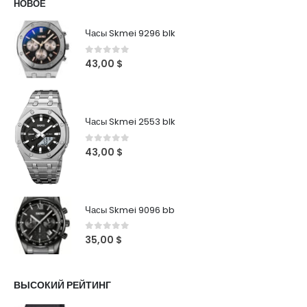
НОВОЕ
Часы Skmei 9296 blk
0
out of 5
43,00
$
Часы Skmei 2553 blk
0
out of 5
43,00
$
Часы Skmei 9096 bb
0
out of 5
35,00
$
ВЫСОКИЙ РЕЙТИНГ