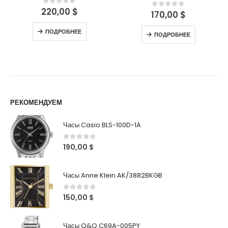
220,00
$
0
out of 5
170,00
$
0
out of 5
ПОДРОБНЕЕ
ПОДРОБНЕЕ
РЕКОМЕНДУЕМ
Часы Casio BLS-100D-1A
0
out of 5
190,00
$
Часы Anne Klein AK/3882BKGB
0
out of 5
150,00
$
Часы Q&Q C69A-005PY