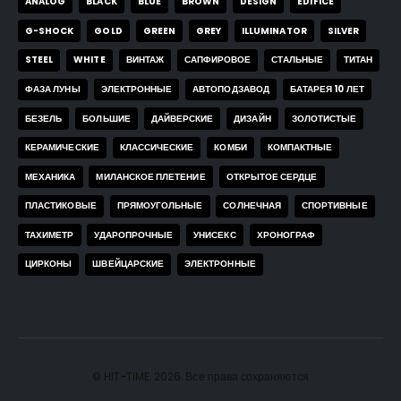
ANALOG
BLACK
BLUE
BROWN
DESIGN
EDIFICE
G-SHOCK
GOLD
GREEN
GREY
ILLUMINATOR
SILVER
STEEL
WHITE
ВИНТАЖ
САПФИРОВОЕ
СТАЛЬНЫЕ
ТИТАН
ФАЗА ЛУНЫ
ЭЛЕКТРОННЫЕ
АВТОПОДЗАВОД
БАТАРЕЯ 10 ЛЕТ
БЕЗЕЛЬ
БОЛЬШИЕ
ДАЙВЕРСКИЕ
ДИЗАЙН
ЗОЛОТИСТЫЕ
КЕРАМИЧЕСКИЕ
КЛАССИЧЕСКИЕ
КОМБИ
КОМПАКТНЫЕ
МЕХАНИКА
МИЛАНСКОЕ ПЛЕТЕНИЕ
ОТКРЫТОЕ СЕРДЦЕ
ПЛАСТИКОВЫЕ
ПРЯМОУГОЛЬНЫЕ
СОЛНЕЧНАЯ
СПОРТИВНЫЕ
ТАХИМЕТР
УДАРОПРОЧНЫЕ
УНИСЕКС
ХРОНОГРАФ
ЦИРКОНЫ
ШВЕЙЦАРСКИЕ
ЭЛЕКТРОННЫЕ
© HIT-TIME. 2026. Все права сохраняются