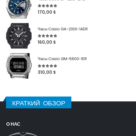
5
out of 5
170,00
$
Часы Casio GA-2100-1AER
5
out of 5
160,00
$
Часы Casio GM-5600-1ER
5
out of 5
310,00
$
КРАТКИЙ ОБЗОР
O НАС