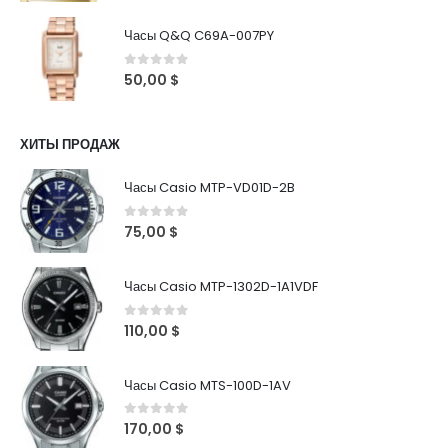
Часы Q&Q C69A-007PY
0
out of 5
50,00
$
ХИТЫ ПРОДАЖ
Часы Casio MTP-VD01D-2B
0
out of 5
75,00
$
Часы Casio MTP-1302D-1A1VDF
0
out of 5
110,00
$
Часы Casio MTS-100D-1AV
0
out of 5
170,00
$