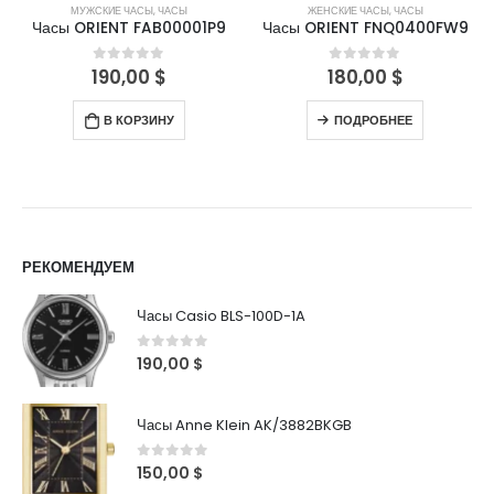
МУЖСКИЕ ЧАСЫ
,
ЧАСЫ
ЖЕНСКИЕ ЧАСЫ
,
ЧАСЫ
Часы ORIENT FAB00001P9
Часы ORIENT FNQ0400FW9
190,00
$
180,00
$
0
out of 5
0
out of 5
В КОРЗИНУ
ПОДРОБНЕЕ
РЕКОМЕНДУЕМ
Часы Casio BLS-100D-1A
0
out of 5
190,00
$
Часы Anne Klein AK/3882BKGB
0
out of 5
150,00
$