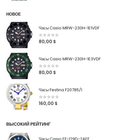
НОВОЕ
Часы Casio MRW-230H-1E1VDF
0
out of 5
80,00
$
Часы Casio MRW-230H-1E3VDF
0
out of 5
80,00
$
Часы Festina F20785/1
0
out of 5
160,00
$
ВЫСОКИЙ РЕЙТИНГ
Часы Casio EF-129D-2AEF