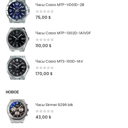
Часы Casio MTP-VD01D-2B
0
out of 5
75,00
$
Часы Casio MTP-1302D-1A1VDF
0
out of 5
110,00
$
Часы Casio MTS-100D-1AV
0
out of 5
170,00
$
НОВОЕ
Часы Skmei 9296 blk
0
out of 5
43,00
$