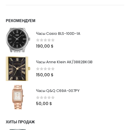
РЕКОМЕНДУЕМ
Часы Casio BLS-100D-1A
0
out of 5
190,00
$
Часы Anne Klein AK/3882BKGB
0
out of 5
150,00
$
Часы Q&Q C69A-007PY
0
out of 5
50,00
$
ХИТЫ ПРОДАЖ