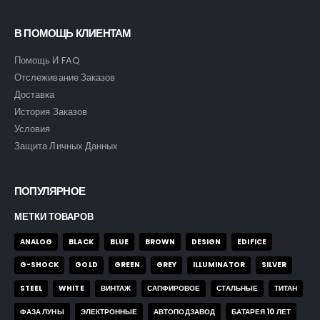
В ПОМОЩЬ КЛИЕНТАМ
Помощь И FAQ
Отслеживание Заказов
Доставка
История Заказов
Условия
Защита Личных Данных
ПОПУЛЯРНОЕ
МЕТКИ ТОВАРОВ
ANALOG
BLACK
BLUE
BROWN
DESIGN
EDIFICE
G-SHOCK
GOLD
GREEN
GREY
ILLUMINATOR
SILVER
STEEL
WHITE
ВИНТАЖ
САПФИРОВОЕ
СТАЛЬНЫЕ
ТИТАН
ФАЗА ЛУНЫ
ЭЛЕКТРОННЫЕ
АВТОПОДЗАВОД
БАТАРЕЯ 10 ЛЕТ