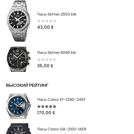
Часы Skmei 2553 blk
0
out of 5
43,00
$
Часы Skmei 9096 bb
0
out of 5
35,00
$
ВЫСОКИЙ РЕЙТИНГ
Часы Casio EF-129D-2AEF
5
out of 5
170,00
$
Часы Casio GA-2100-1AER