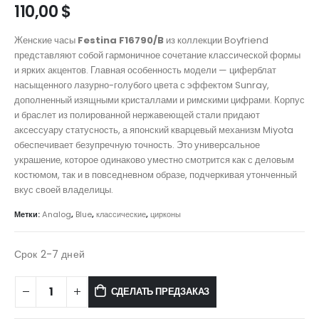
110,00
$
Женские часы
Festina F16790/B
из коллекции Boyfriend
представляют собой гармоничное сочетание классической формы
и ярких акцентов. Главная особенность модели — циферблат
насыщенного лазурно-голубого цвета с эффектом Sunray,
дополненный изящными кристаллами и римскими цифрами. Корпус
и браслет из полированной нержавеющей стали придают
аксессуару статусность, а японский кварцевый механизм Miyota
обеспечивает безупречную точность. Это универсальное
украшение, которое одинаково уместно смотрится как с деловым
костюмом, так и в повседневном образе, подчеркивая утонченный
вкус своей владелицы.
Метки:
Analog
,
Blue
,
классические
,
цирконы
Срок 2-7 дней
СДЕЛАТЬ ПРЕДЗАКАЗ