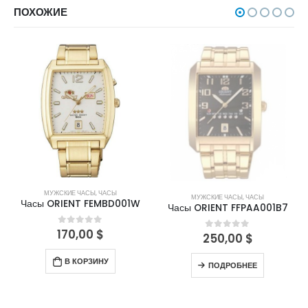
ПОХОЖИЕ
НЕТ В НАЛИЧИИ
МУЖСКИЕ ЧАСЫ
,
ЧАСЫ
МУЖСКИЕ ЧАСЫ
,
ЧАСЫ
Часы ORIENT FEMBD001W
Часы ORIENT FFPAA001B7
170,00
$
0
out of 5
250,00
$
0
out of 5
В КОРЗИНУ
ПОДРОБНЕЕ