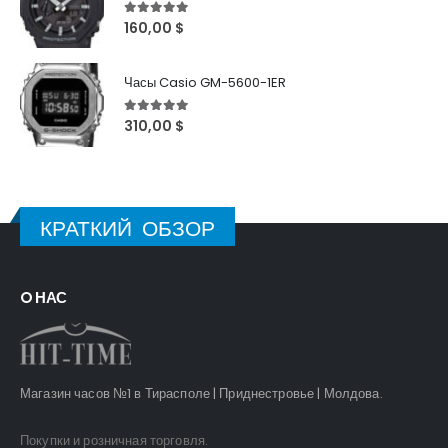
5
out of 5
160,00
$
Часы Casio GM-5600-1ER
5
out of 5
310,00
$
КРАТКИЙ ОБЗОР
O НАС
Магазин часов №1 в Тирасполе | Приднестровье | Молдова.
Покупки и розничная торговля.